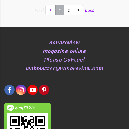
First
Last
1
2
nanareview
magazine online
Please Contact
webmaster@nanareview.com
@clj7991s