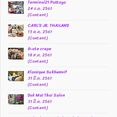
Terminal21 Pattaya
24 ธ.ค. 2561
(Content)
CARL’S JR. THAILAND
13 ต.ค. 2561
(Content)
G-ate crepe
18 ส.ค. 2561
(Content)
Klassique Sukhumvit
31 มี.ค. 2561
(Content)
Dok Mai Thai Salon
31 มี.ค. 2561
(Content)