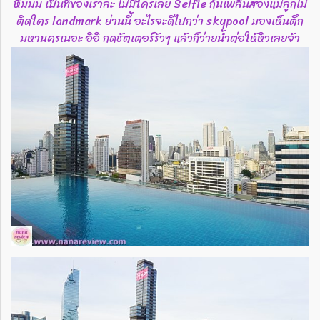
หืมมม เป็นทีของเราละ ไม่มีใครเลย Selfie กันเพลินสองแม่ลูกไม่
ติดใคร landmark ย่านนี้ อะไรจะดีไปกว่า skypool มองเห็นตึก
มหานครเนอะ อิอิ กดชัตเตอร์รัวๆ แล้วก็ว่ายน้ำต่อให้หิวเลยจ้า