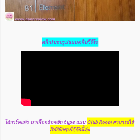
คลิกรับชมรูปแบบคลิปวีดีโอ
ได้การ์ดแล้ว เราเลือกห้องพัก type แบบ
Club Room สามารถใช้
สิทธิพิเศษได้ดังนี้ค่ะ