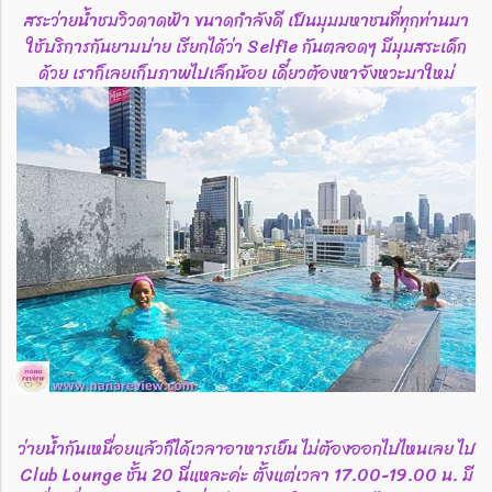
สระว่ายน้ำชมวิวดาดฟ้า ขนาดกำลังดี เป็นมุมมหาชนที่ทุกท่านมา
ใช้บริการกันยามบ่าย เรียกได้ว่า Selfie กันตลอดๆ มีมุมสระเด็ก
ด้วย เราก็เลยเก็บภาพไปเล็กน้อย เดี๋ยวต้องหาจังหวะมาใหม่
ว่ายน้ำกันเหนื่อยแล้วก็ได้เวลาอาหารเย็น ไม่ต้องออกไปไหนเลย ไป
Club Lounge ชั้น 20 นี่แหละค่ะ ตั้งแต่เวลา 17.00-19.00 น. มี