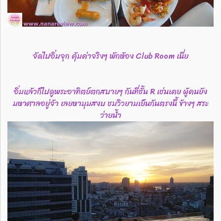
จัดไปอิ่มจุก คุ้มค่าจริงๆ พักห้อง Club Room เนี่ย
อิ่มแล้วก็ไปดูพระอาทิตย์ตกสบายๆ กันที่ชั้น R เช่นเคย ผู้คนยัง
มหาศาลอยู่จ้า เลยหามุมสงบ ชมวิวยามเย็นกันตรงนี้ ข้างๆ สระ
ว่ายน้ำ