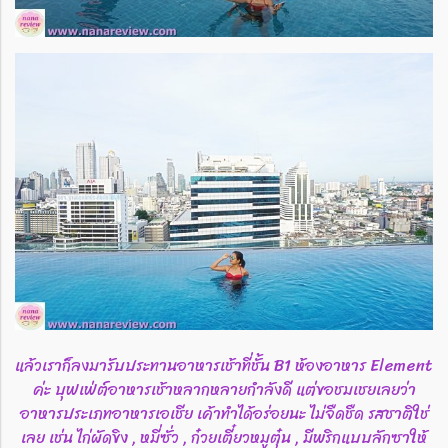
แล้วเราก็ลงมารับประทานอาหารเช้าที่ชั้น B1 ห้องอาหาร Element
ค่ะ บุฟเฟ่ต์อาหารเช้าหลากหลายกำลังดี แต่ขอชมเชยเลยว่า
อาหารประเภทอาหารเอเชีย เค้าทำได้อร่อยนะ ไม่จืดชืด รสชาติใช่
เลย เช่น ไก่ผัดขิง , หมี่ซั่ว , ก๋วยเตี๋ยวหมูตุ๋น , มีพริกแบบลักซาให้