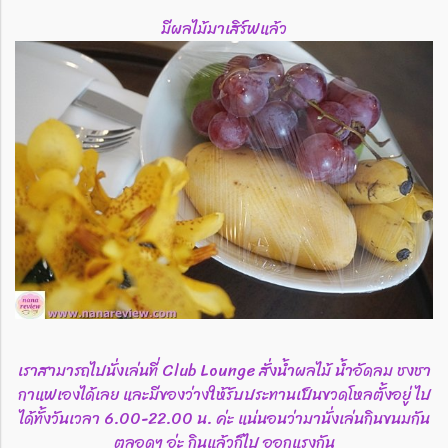
มีผลไม้มาเสิร์ฟแล้ว
เราสามารถไปนั่งเล่นที่ Club Lounge สั่งน้ำผลไม้ น้ำอัดลม ชงชา
กาแฟเองได้เลย และมีของว่างให้รับประทานเป็นขวดโหลตั้งอยู่ ไป
ได้ทั้งวันเวลา 6.00-22.00 น. ค่ะ แน่นอนว่ามานั่งเล่นกินขนมกัน
ตลอดๆ อ่ะ กินแล้วก็ไป ออกแรงกัน