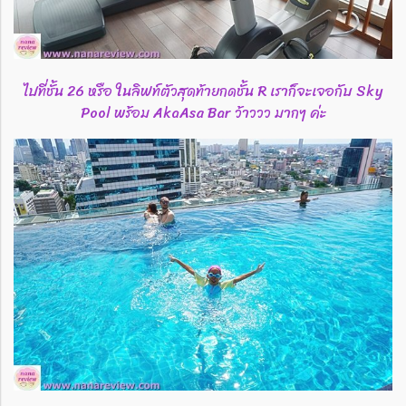
ไปที่ชั้น 26 หรือ ในลิฟท์ตัวสุดท้ายกดชั้น R เราก็จะเจอกับ Sky
Pool พร้อม AkaAsa Bar ว้าววว มากๆ ค่ะ