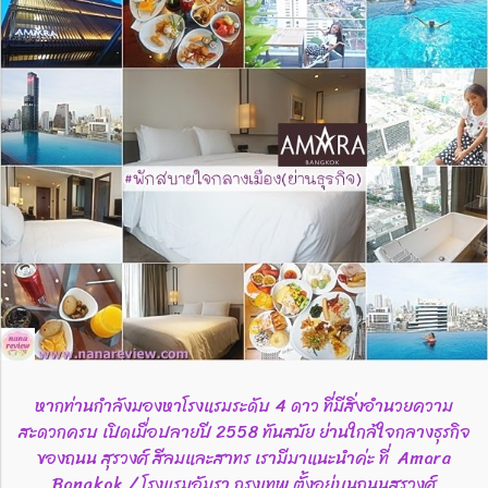
หากท่านกำลังมองหาโรงแรมระดับ 4 ดาว ที่มีสิ่งอำนวยความ
สะดวกครบ เปิดเมื่อปลายปี 2558 ทันสมัย ย่านใกล้ใจกลางธุรกิจ
ของถนน สุรวงศ์ สีลมและสาทร เรามีมาแนะนำค่ะ ที่ Amara
Bangkok / โรงแรมอัมรา กรุงเทพ ตั้งอยู่บนถนนสุรวงศ์