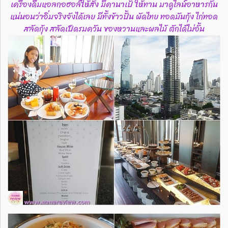
เครื่องดื่มแอลกอฮอล์ให้สั่ง มีคานาเป้ ให้ทาน มาดูไลน์อาหารกัน
แน่นอนว่าอิ่มจริงจังได้เลย มีทั้งข้าวปั้น ผัดไทย ทอดมันกุ้ง ไก่ทอด
สลัดกุ้ง สลัดเป็ดรมควัน ของหวานและผลไม้ ตักได้ไม่อั้น