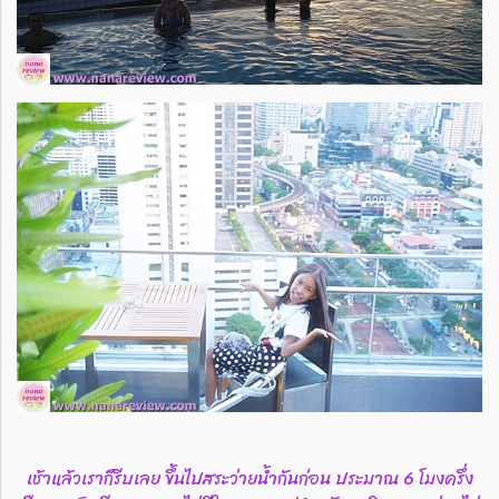
เช้าแล้วเราก็รีบเลย ขึ้นไปสระว่ายน้ำกันก่อน ประมาณ 6 โมงครึ่ง