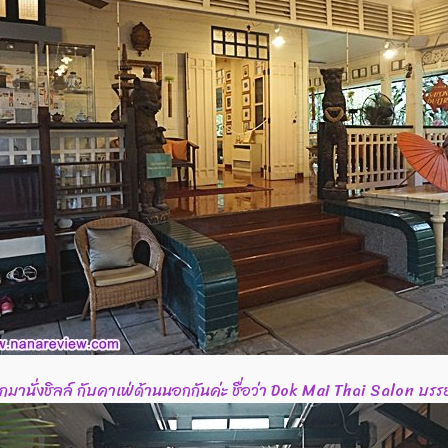
กมานั่งชิลล์ กับคาเฟ่ด้านนอกกันค่ะ ชื่อว่า Dok Mai Thai Salon บรร