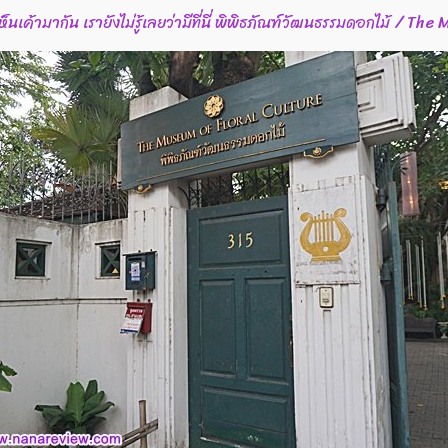
เค้ามากัน เรายังไม่รู้เลยว่ามีที่นี่ พิพิธภัณฑ์วัฒนธรรมดอกไม้ / Th