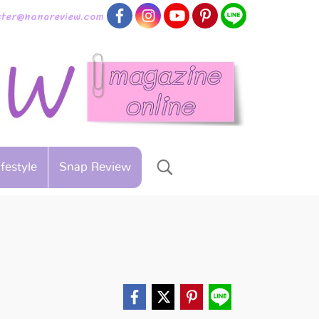
aster@nanareview.com
ifestyle
Snap Review