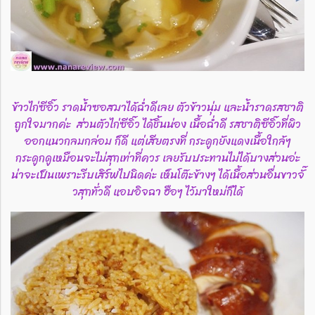
ข้าวไก่ซีอิ๊ว ราดน้ำซอสมาได้ฉ่ำดีเลย ตัวข้าวนุ่ม และน้ำราดรสชาติ
ถูกใจมากค่ะ ส่วนตัวไก่ซีอิ๊ว ได้ชิ้นน่อง เนื้อฉ่ำดี รสชาติซีอิ๊วที่ผิว
ออกแนวกลมกล่อม ก็ดี แต่เสียตรงที่ กระดูกยังแดงเนื้อใกล้ๆ
กระดูกดูเหมือนจะไม่สุกเท่าที่ควร เลยรับประทานไม่ได้บางส่วนอ่ะ
น่าจะเป็นเพราะรีบเสิร์ฟไปนิดค่ะ เห็นโต๊ะข้างๆ ได้เนื้อส่วนอื่นขาวจั๊
วสุกทั่วดี แอบอิจฉา ฮือๆ ไว้มาใหม่ก็ได้