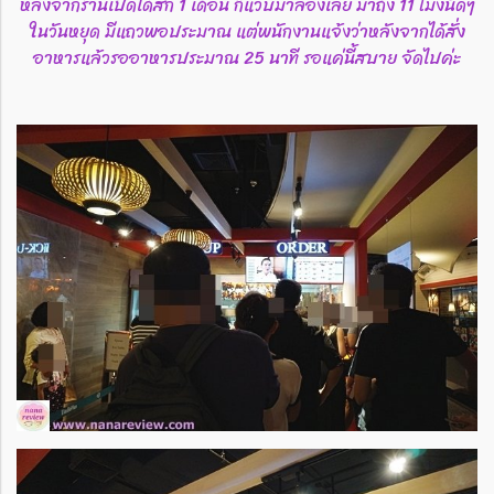
หลังจากร้านเปิดได้สัก 1 เดือน ก็แว๊บมาลองเลย มาถึง 11 โมงนิดๆ
ในวันหยุด มีแถวพอประมาณ แต่พนักงานแจ้งว่าหลังจากได้สั่ง
อาหารแล้วรออาหารประมาณ 25 นาที รอแค่นี้สบาย จัดไปค่ะ