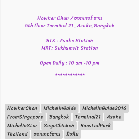
Hawker Chan / ฮอกเกอร์ ชาน
5th floor Terminal 21 , Asoke, Bangkok
BTS : Asoke Station
MRT: Sukhumvit Station
Open Daily : 10 am -10 pm
************
HawkerChan
MichelinGuide
MichelinGuide2016
FromSingapore
Bangkok
Terminal21
Asoke
MichelinStar
SoyaChicken
RoastedPork
Thailand
ฮอกเกอร์ชาน
มิชลิน