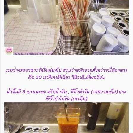
ระหว่างรออาหาร ก็นั่งเล่นๆไป สรุปว่าหลังจากสั่งกว่าจะได้อาหาร
คือ 50 นาทีเลยทีเดียว ก็หิวเต็มที่พอดีค่ะ
น้ำจิ้มมี 3 แบบนะคะ พริกน้ำส้ม , ซีอิ๊วดำข้น (รสหวานเค็ม) และ
ซีอิ๊วดำไม่ข้น (รสเค็ม)