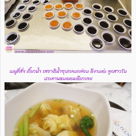
เมนูที่สั่ง เกี๊ยวน้ำ รสชาติน้ำซุปกลมกล่อม ดีงามค่ะ ลูกสาวรับ
ประทานหมดคนเดียวเลย