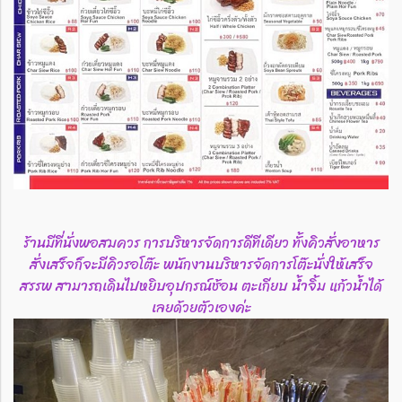
ร้านมีที่นั่งพอสมควร การบริหารจัดการดีทีเดียว ทั้งคิวสั่งอาหาร
สั่งเสร็จก็จะมีคิวรอโต๊ะ พนักงานบริหารจัดการโต๊ะนั่งให้เสร็จ
สรรพ สามารถเดินไปหยิบอุปกรณ์ช้อน ตะเกียบ น้ำจิ้ม แก้วน้ำได้
เลยด้วยตัวเองค่ะ