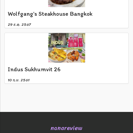
Wolfgang's Steakhouse Bangkok
29 ธ.ค. 2567
Indus Sukhumvit 26
10 ก.ย. 2561
nanareview