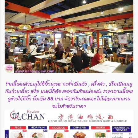
ร้านนี้เด่นดังเมนูไก่ซีอิ๊วนะคะ จะสั่งเป็นตัว , ครึ่งตัว , หรือเป็นเมนู
กับก๋วยเตี๋ยว หรือ บะหมี่ก็ต้องลองกันสักหน่อยค่ะ ราคาตามนี้เลย
ดูข้าวไก่ซีอิ๊ว เริ่มต้น 88 บาท จัดว่าโอเคนะคะ ไม่ได้แรงมากมาย
อะไรสำหรับราคา