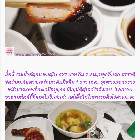
มื้อนี้ รวมน้ำอัดลม หมดไป 421 บาท กิน 2 คนแม่ลูกอิ่มจุก รสชาติ
จัดว่าสมกับความอร่อยระดับมิชลิน 1 ดาว นะคะ ลูกสาวบอกคราว
หน้ามาจะขอสั่งบะหมี่หมูแดง นั่นแน่ติดใจจริงจังเลย ใครชอบ
อาหารสไตล์นี้ก็ลองไปชิมกันค่ะ แต่เผื่อใจในการรอคิวไว้ด้วยนะคะ