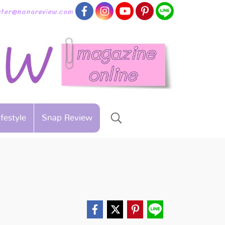
aster@nanareview.com
ifestyle
Snap Review