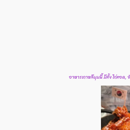
อาหารเกาหลีมุมนี้ มีทั้ง ไก่ทอด