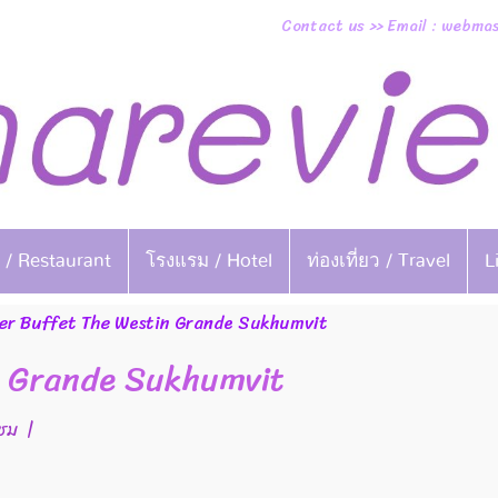
Contact us >> Email : webm
 / Restaurant
โรงแรม / Hotel
ท่องเที่ยว / Travel
L
er Buffet The Westin Grande Sukhumvit
n Grande Sukhumvit
าชม
|