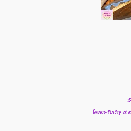
ห
โดยเชฟรับเชิญ che