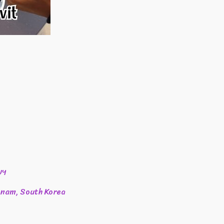
พฯ
ngnam, South Korea