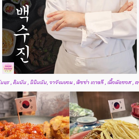
, จับแช , คิมบับ , บิบิมบับ, จาจังมยอน , พิซซ่า เกาหลี , เนื้อผัดซอส