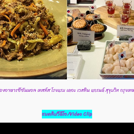
้องอาหารซีซันนอล เทสท์ส โรงแรม เดอะ เวสทิน แกรนด์ สุขุมวิท กรุงเท
ชมคลิปวีดีโอ/Video Clip