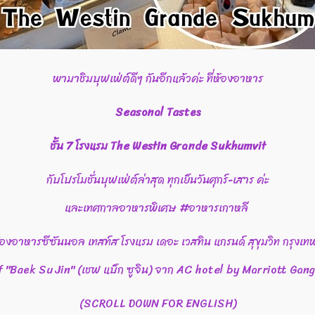
พามาชิมบุฟเฟ่ต์ดีๆ กันอีกแล้วค่ะ ที่ห้องอาหาร
Seasonal Tastes
ชั้น 7 โรงแรม The Westin Grande Sukhumvit
กับโปรโมชั่นบุฟเฟ่ต์ล่าสุด ทุกเย็นวันศุกร์-เสาร ค่ะ
และเทศกาลอาหารพิเศษ #อาหารเกาหลี
้องอาหารซีซันนอล เทสท์ส โรงแรม เดอะ เวสทิน แกรนด์ สุขุมวิท กรุงเท
f "Baek Su Jin" (เชฟ แบ็ก ซูจิน) จาก AC hotel by Marriott Ga
(SCROLL DOWN FOR ENGLISH)