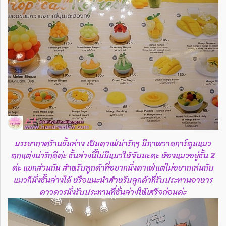
บรรยากาศร้านชั้นล่าง เป็นคาเฟ่น่ารักๆ มีภาพวาดการ์ตูนแมว
ตกแต่งน่ารักดีค่ะ ชั้นล่างนี้ไม่มีแมวให้จับนะคะ ห้องแมวอยู่ชั้น 2
ค่ะ แยกส่วนกัน สำหรับลูกค้าที่อยากนั่งคาเฟ่แต่ไม่อยากเล่นกับ
แมวก็นั่งชั้นล่างได้ หรือแนะนำสำหรับลูกค้าที่รับประทานอาหาร
คาวควรนั่งรับประทานที่ชั่นล่างให้เสร็จก่อนค่ะ