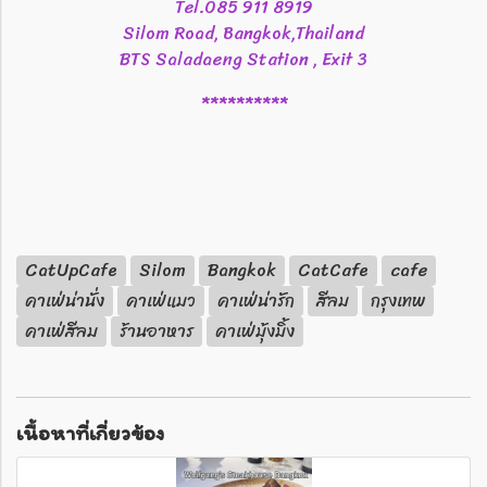
Tel.085 911 8919
Silom Road, Bangkok,Thailand
BTS Saladaeng Station , Exit 3
**********
CatUpCafe
Silom
Bangkok
CatCafe
cafe
คาเฟ่น่านั่ง
คาเฟ่แมว
คาเฟ่น่ารัก
สีลม
กรุงเทพ
คาเฟ่สีลม
ร้านอาหาร
คาเฟ่มุ้งมิ้ง
เนื้อหาที่เกี่ยวข้อง