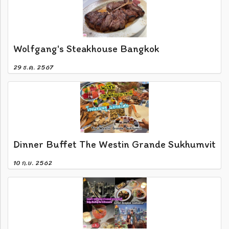
Wolfgang's Steakhouse Bangkok
29 ธ.ค. 2567
Dinner Buffet The Westin Grande Sukhumvit
10 ก.ย. 2562