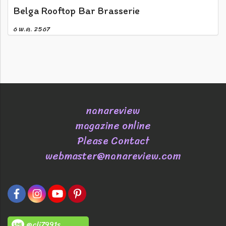
Belga Rooftop Bar Brasserie
6 พ.ค. 2567
nanareview
magazine online
Please Contact
webmaster@nanareview.com
@clj7991s