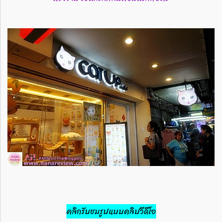
คลิกรับชมรูปแบบคลิปวีดีโอ