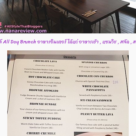
์ All Day Brunch อาหารอินเตอร์ ได้แก่ อาหารเช้า , แซนวิช , สลัด , ส