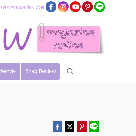
aster@nanareview.com
ifestyle
Snap Review