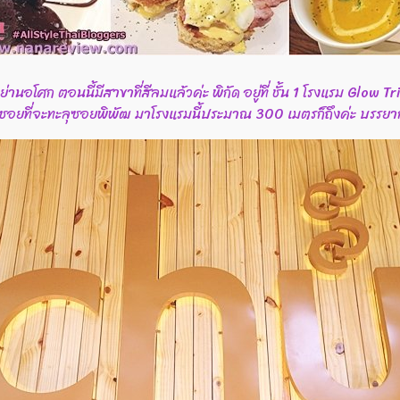
ย่านอโศก ตอนนี้มีสาขาที่สีลมแล้วค่ะ พิกัด อยู่ที่ ชั้น 1 โรงแรม Glo
้าซอยที่จะทะลุซอยพิพัฒ มาโรงแรมนี้ประมาณ 300 เมตรก็ถึงค่ะ บรรยากา