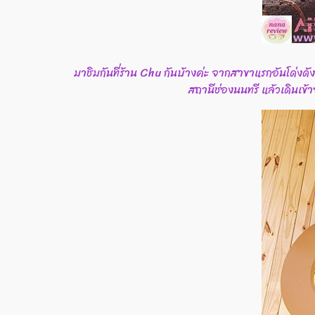
มาชิมกันที่ร้าน Chu กันบ้างค่ะ จากสาขาแรกอันโด่งดัง
สถานีช่องนนทรี แล้วเดินเข