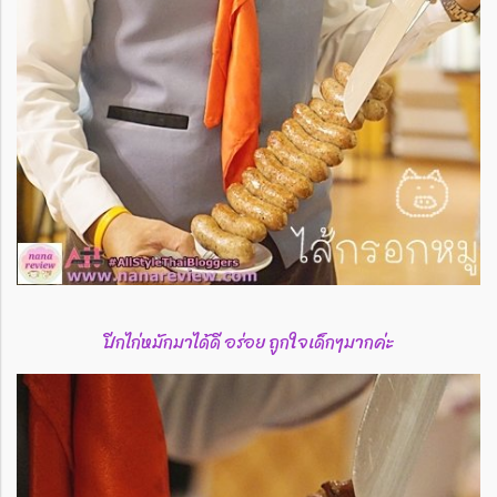
ปีกไก่หมักมาได้ดี อร่อย ถูกใจเด็กๆมากค่ะ