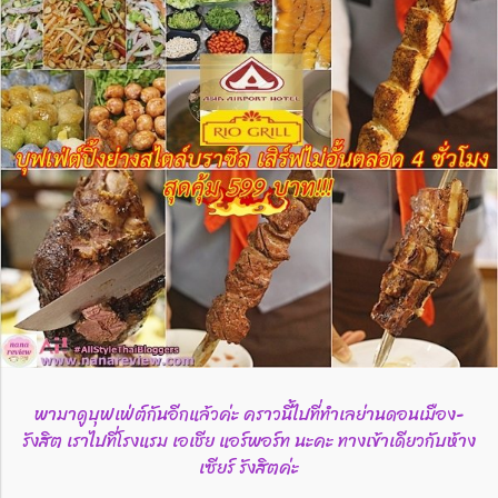
พามาดูบุฟเฟ่ต์กันอีกแล้วค่ะ คราวนี้ไปที่ทำเลย่านดอนเมือง-
รังสิต เราไปที่โรงแรม เอเชีย แอร์พอร์ท นะคะ ทางเข้าเดียวกับห้าง
เซียร์ รังสิตค่ะ