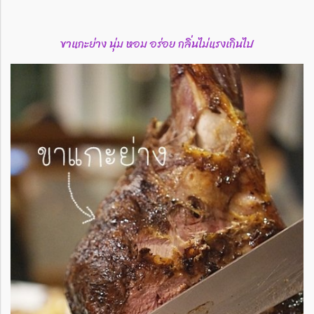
ขาแกะย่าง นุ่ม หอม อร่อย กลิ่นไม่แรงเกินไป