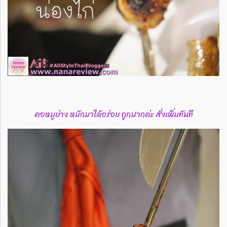
คอหมูย่าง หมักมาได้อร่อย ถูกปากค่ะ สั่งเพิ่มทันที