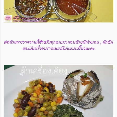
ต่อด้วยการวางจานนี้สำหรับทุกคนประกอบด้วยผักโขมอบ , ผักต้ม
และมันฝรั่งอบราดเนยครีมแบบเปรี้ยวนะคะ