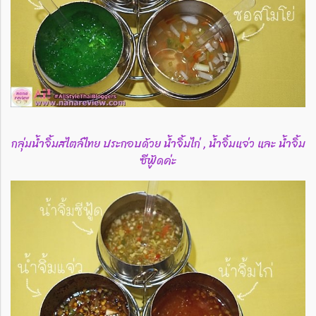
กลุ่มน้ำจิ้มสไตล์ไทย ประกอบด้วย น้ำจิ้มไก่ , น้ำจิ้มแจ่ว และ น้ำจิ้ม
ซีฟู้ดค่ะ