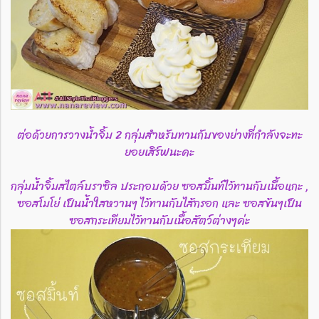
ต่อด้วยการวางน้ำจิ้ม 2 กลุ่มสำหรับทานกับของย่างที่กำลังจะทะ
ยอยเสิร์ฟนะคะ
กลุ่มน้ำจิ้มสไตล์บราซิล ประกอบด้วย ซอสมิ้นท์ไว้ทานกับเนื้อแกะ ,
ซอสโมโย่ เป็นน้ำใสหวานๆ ไว้ทานกับไส้กรอก และ ซอสข้นๆเป็น
ซอสกระเทียมไว้ทานกับเนื้อสัตว์ต่างๆค่ะ