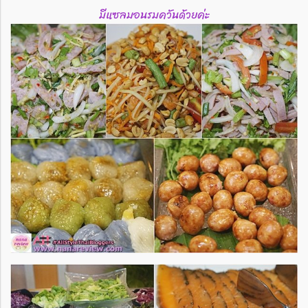
มีแซลมอนรมควันด้วยค่ะ