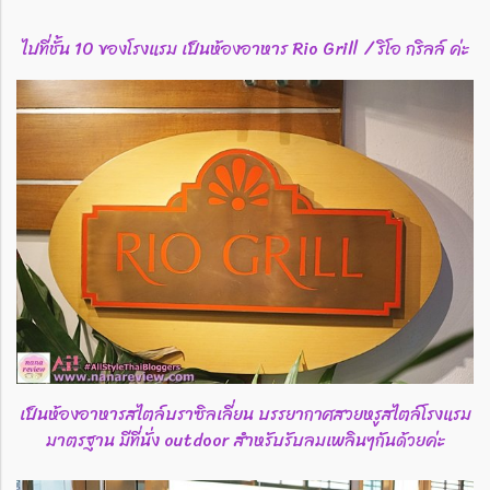
ไปที่ชั้น 10 ของโรงแรม เป็นห้องอาหาร Rio Grill / ริโอ กริลล์ ค่ะ
เป็นห้องอาหารสไตล์บราซิลเลี่ยน บรรยากาศสวยหรูสไตล์โรงแรม
มาตรฐาน มีที่นั่ง outdoor สำหรับรับลมเพลินๆกันด้วยค่ะ