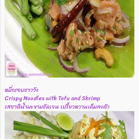
หมี่กรอบชาววัง
Crispy Noodles with Tofu and Shrimp
รสชาติน้ำมะขามชัดเจน เปรี้ยวหวานเค็มลงตัว