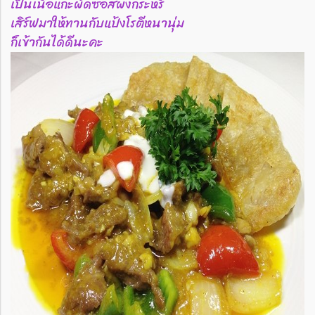
เป็นเนื้อแกะผัดซอสผงกระหรี่
เสิร์ฟมาให้ทานกับแป้งโรตีหนานุ่ม
ก็เข้ากันได้ดีนะคะ