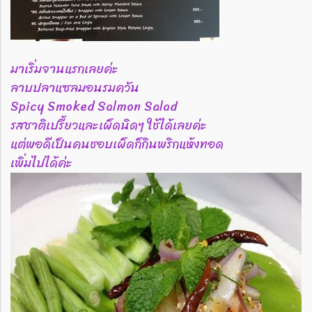
มาเริ่มจานแรกเลยค่ะ
ลาบปลาแซลมอนรมควัน
Spicy Smoked Salmon Salad
รสชาติเปรี้ยวและเผ็ดนิดๆ ใช้ได้เลยค่ะ
แต่พอดีเป็นคนชอบเผ็ดก็กินพริกแห้งทอด
เพิ่มไปได้ค่ะ