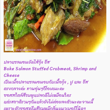
ปลาแซลมอนยัดไส้กุ้ง ชีส
Bake Salmon Stuffed Crabmeat, Shrimp and
Cheese
เป็นเนื้อปลาแซลมอนอบกับเนื้อกุ้ง , ปู และ ชีส
ตรงกลางค่ะ ทานอุ่นๆก็โอเคนะคะ
ซอสสไตล์สีชมพูแปลกดีไม่เหมือนใคร
แต่รสชาติรวมๆกันแล้วยังไม่ค่อยลงตัวนะคะจานนี้
เพราะตัวซอสครีมสีชมพูมีกลิ่นแนวเบอร์รี่นิดๆ