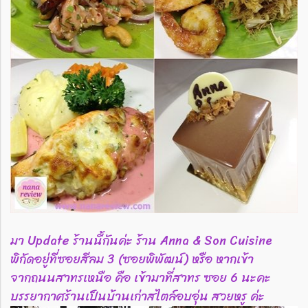
มา Update ร้านนี้กันค่ะ ร้าน Anna & Son Cuisine
พิกัดอยู่ที่ซอยสีลม 3 (ซอยพิพัฒน์) หรือ หากเข้า
จากถนนสาทรเหนือ คือ เข้ามาที่สาทร ซอย 6 นะคะ
บรรยากาศร้านเป็นบ้านเก่าสไตล์อบอุ่น สวยหรู ค่ะ