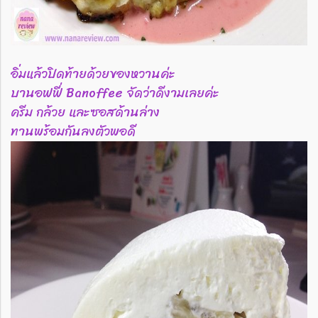
อิ่มแล้วปิดท้ายด้วยของหวานค่ะ
บานอฟฟี่ Banoffee จัดว่าดีงามเลยค่ะ
ครีม กล้วย และซอสด้านล่าง
ทานพร้อมกันลงตัวพอดี