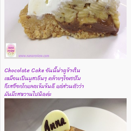
Chocolate Cake อันนี้ผ่าดูข้างใน
เหมือนเป็นมูสเย็นๆ คล้ายๆไอศกรีม
ก็รสช็อกโกแลตเข้มข้นดี แต่ส่วนตัวว่า
มันมีรสหวานไปนิดค่ะ