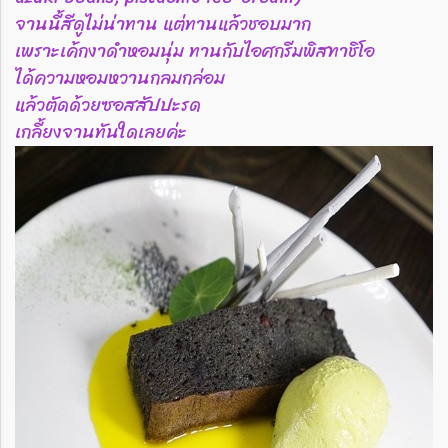
จานนี้สีดูไม่น่าทาน แต่ทานแล้วชอบมาก
เพราะเค้กงาดำหอมนุ่ม ทานกับไอศกรีมพิสทาชิโอ
ได้ความหอมหวานกลมกล่อม
แล้วตัดด้วยซอสสัปปะรด
เกลี้ยงจานทันใดเลยค่ะ