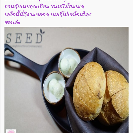
ทานกับเนยกระเทียม ขนมปังโฮมเมด
เครือนี้นี่ดีงามตลอด เนยก็ไม่เหมือนใคร
ชอบค่ะ