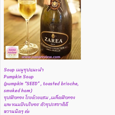
Soup เมนูซุปแนะนำ
Pumpkin Soup
(pumpkin “SEED” , toasted brioche,
smoked ham)
ซุปฟักทอง โรยด้วยแฮม ,เมล็ดฟักทอง
และขนมปังบริยอช ตัวซุปรสชาติดี
หวานนิดๆ ค่ะ