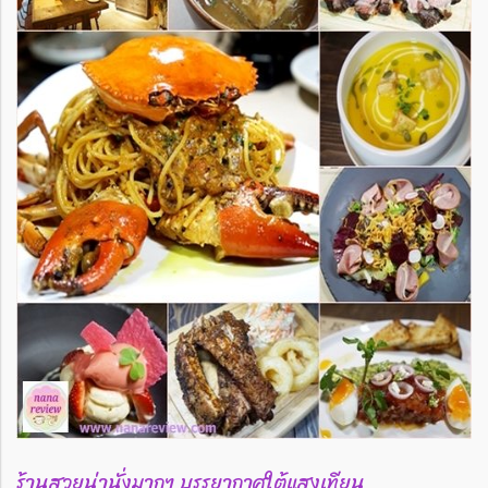
ร้านสวยน่านั่งมากๆ บรรยากาศใต้แสงเทียน