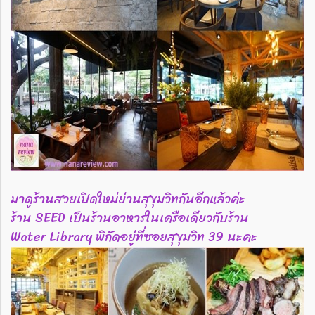
มาดูร้านสวยเปิดใหม่ย่านสุขุมวิทกันอีกแล้วค่ะ
ร้าน SEED เป็นร้านอาหารในเครือเดียวกับร้าน
Water Library พิกัดอยู่ที่ซอยสุขุมวิท 39 นะคะ