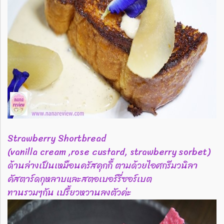
Strawberry Shortbread
(vanilla cream ,rose custard, strawberry sorbet)
ด้านล่างเป็นเหมือนครัสคุกกี้ ตามด้วยไอศกรีมวนิลา
คัสตาร์ดกุหลาบและสตอเบอร์รี่ซอร์เบต
ทานรวมๆกัน เปรี้ยวหวานลงตัวค่ะ