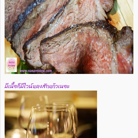
มีเนื้อก็มีไวน์แดงสักแก้วเนอะ