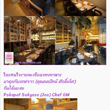
ใครสนใจรายละเอียดของอาหาร
มาคุยกับเชฟจาว (คุณภคปัทม์ ศักดิ์ยโศ)
กันได้นะคะ
Pakapat Sakyaso (Jao) Chef GM