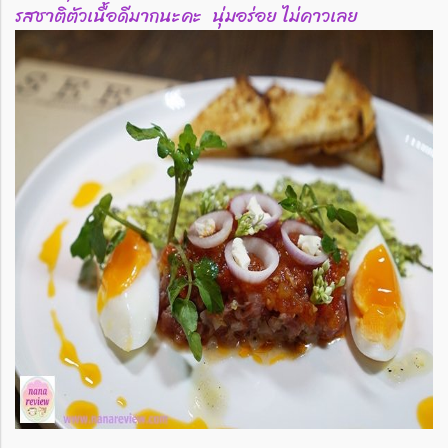
รสชาติตัวเนื้อดีมากนะคะ นุ่มอร่อย ไม่คาวเลย