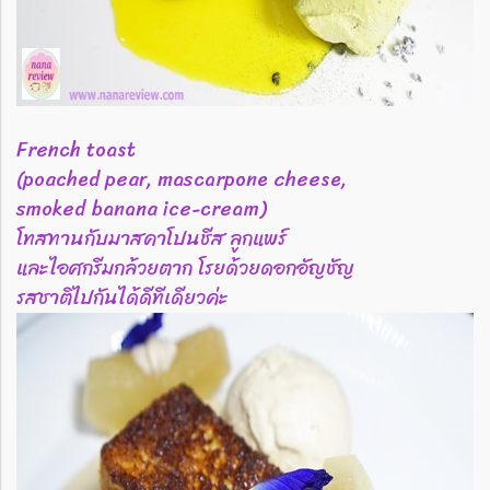
French toast
(poached pear, mascarpone cheese,
smoked banana ice-cream)
โทสทานกับมาสคาโปนชีส ลูกแพร์
และไอศกรีมกล้วยตาก โรยด้วยดอกอัญชัญ
รสชาติไปกันได้ดีทีเดียวค่ะ