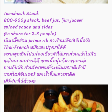
Tomahawk Steak
800-900g steak, beef jus, ‘jim jaaew’
spiced sauce and sides
(to share for 2-3 people)
เป็นเนื้อส่วน prime rib ทางร้านเลือกใช้เนื้อวัว
Thai-French หมักและปรุงมาได้ดี
ความสุกเกินไปหน่อยเดียวทำให้บางส่วนแห้งไปนิด
แต่โดยรวมรสชาติดี และเนื้อนุ่มดีมากๆเลยค่ะ
ทานกับผัก ส่วนใครชอบที่จะเพิ่มรสชาติเค้ามี
ซอสไตล์อินเตอร์ และน้ำจิ้มแจ่วรสเด็ด
เสิร์ฟมาให้ด้วยค่ะ