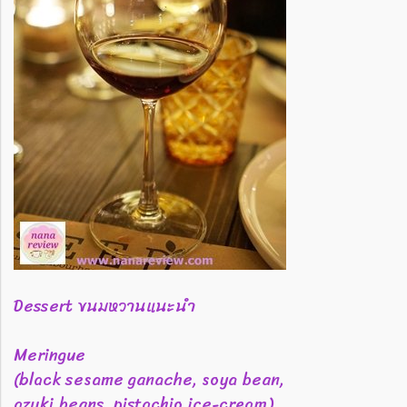
Dessert ขนมหวานแนะนำ
Meringue
(black sesame ganache, soya bean,
azuki beans, pistachio ice-cream)