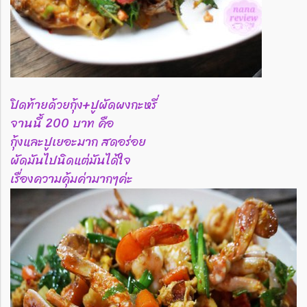
ปิดท้ายด้วยกุ้ง+ปูผัดผงกะหรี่
จานนี้ 200 บาท คือ
กุ้งและปูเยอะมาก สดอร่อย
ผัดมันไปนิดแต่มันได้ใจ
เรื่องความคุ้มค่ามากๆค่ะ