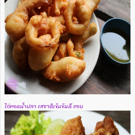
ไก่ทอดน้ำปลา รสชาติเข้มข้นดี ชอบ