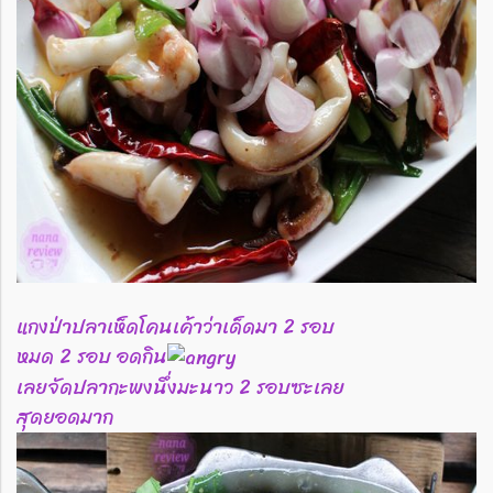
แกงป่าปลาเห็ดโคนเค้าว่าเด็ดมา 2 รอบ
หมด 2 รอบ อดกิน
เลยจัดปลากะพงนึ่งมะนาว 2 รอบซะเลย
สุดยอดมาก