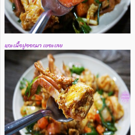
แกะเนื้อปูออกมา เยอะเลย