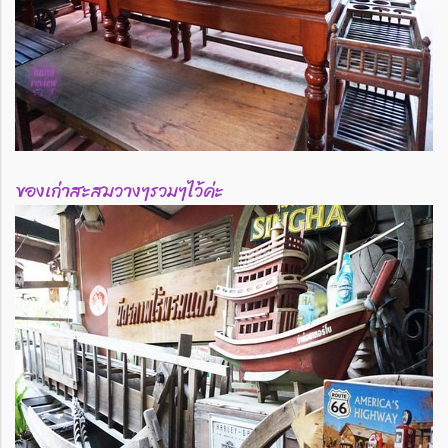
ของเก่าสะสมวางๆรวมๆไว้ค่ะ