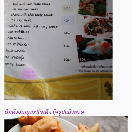
เริ่มด้วยเมนูเอาใจเด็ก กุ้งชุปแป้งทอด