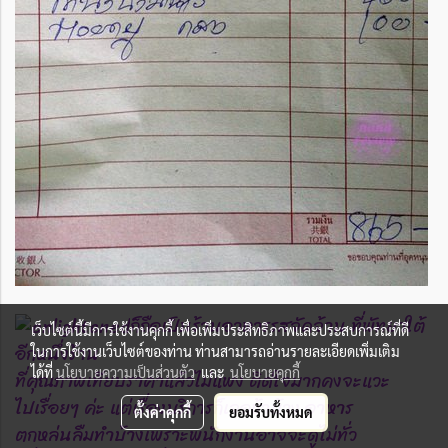
ก็ถือเป็นร้านอาหารรสจัดจ้าน ที่พัทยาใต้
เว็บไซต์นี้มีการใช้งานคุกกี้ เพื่อเพิ่มประสิทธิภาพและประสบการณ์ที่ดี
อีกหนึ่งร้าน
ในการใช้งานเว็บไซต์ของท่าน ท่านสามารถอ่านรายละเอียดเพิ่มเติม
ได้ที่
นโยบายความเป็นส่วนตัว
และ
นโยบายคุกกี้
ที่คุณภาพเทียบราคาแล้วไม่แพง ติดใจมากคงจะแวะ
ไปเรื่อยๆ ค่ะ แต่เรื่องบริการก็เจอช้าบ้าง อาหาร
ตั้งค่าคุกกี้
ยอมรับทั้งหมด
ตกหล่นลืมทำบ้างเพราะพนักงานอาจจะดูไม่ทั่ว