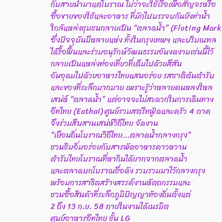
กับสายน้ำมาแต่โบราณ ไม่ว่าจะใช้เรือเพื่อสัญจรหรือ
ซื้อขายของใช้และอาหาร ที่มักไปบรรจบกันยังท่าน้ำ
ใกล้แหล่งชุมชนกลายเป็น “ตลาดน้ำ” (Floting Mark
ซึ่งปัจจุบันมีหลายแห่ง ทั้งในกรุงเทพฯ และปริมณฑล
ได้รื้อฟื้นและร่วมอนุรักษ์วัฒนธรรมอันงดงามเช่นนี้ไว้
กลายเป็นแหล่งท่องเที่ยวที่เต็มไปด้วยสีสัน
อันอุดมไปด้วยอาหารไทยแสนอร่อย รสชาติต้นตำรับ
และของที่ระลึกมากมาย เพราะรู้ว่าหลายคนหลงใหล
เสน่ห์ “ตลาดน้ำ” แต่อาจจะไม่สะดวกในการเดินทาง
อีทไทย (Eathai) ศูนย์รวมสตรีทฟู้ดและครัว 4 ภาค
จึงร่วมสืบสานเสน่ห์วิถีไทย จัดงาน
“เยือนถิ่นโบราณวิถีไทย...ตลาดน้ำกลางกรุง”
ชวนชิมอิ่มอร่อยกับสารพัดอาหารคาวหวาน
ตำรับไทยโบราณที่หากินได้ยากจากตลาดน้ำ
และตลาดบกโบราณชื่อดัง รวบรวมมาไว้กลางกรุง
พร้อมการสาธิตสร้างสรรค์งานหัตถกรรมและ
ชวนซื้อสินค้าที่ระลึกภูมิปัญญาท้องถิ่นตั้งแต่
2 ถึง 13 ก.ย. 58 ภายในงานได้เนรมิต
ศูนย์อาหารอีทไทย ชั้น LG