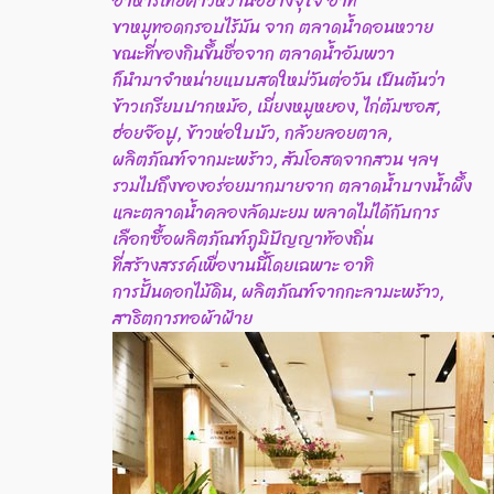
อาหารไทยคาวหวานอย่างจุใจ อาทิ
ขาหมูทอดกรอบไร้มัน จาก ตลาดน้ำดอนหวาย
ขณะที่ของกินขึ้นชื่อจาก ตลาดน้ำอัมพวา
ก็นำมาจำหน่ายแบบสดใหม่วันต่อวัน เป็นต้นว่า
ข้าวเกรียบปากหม้อ, เมี่ยงหมูหยอง, ไก่ต้มซอส,
ฮ่อยจ๊อปู, ข้าวห่อใบบัว, กล้วยลอยตาล,
ผลิตภัณฑ์จากมะพร้าว, ส้มโอสดจากสวน ฯลฯ
รวมไปถึงของอร่อยมากมายจาก ตลาดน้ำบางน้ำผึ้ง
และตลาดน้ำคลองลัดมะยม พลาดไม่ได้กับการ
เลือกซื้อผลิตภัณฑ์ภูมิปัญญาท้องถิ่น
ที่สร้างสรรค์เพื่องานนี้โดยเฉพาะ อาทิ
การปั้นดอกไม้ดิน, ผลิตภัณฑ์จากกะลามะพร้าว,
สาธิตการทอผ้าฝ้าย