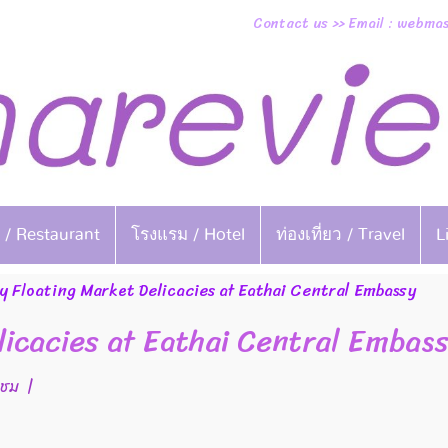
Contact us >> Email : webm
 / Restaurant
โรงแรม / Hotel
ท่องเที่ยว / Travel
L
y Floating Market Delicacies at Eathai Central Embassy
licacies at Eathai Central Embas
าชม
|