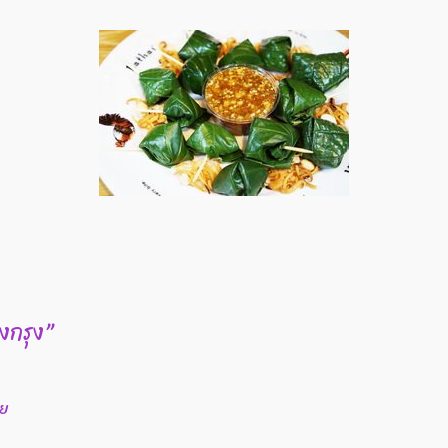
งกรุง”
อย