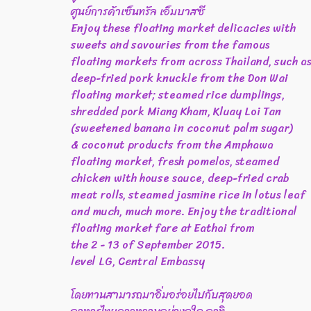
ศูนย์การค้าเซ็นทรัล เอ็มบาสซี
Enjoy these floating market delicacies with
sweets and savouries from the famous
floating markets from across Thailand, such a
deep-fried pork knuckle from the Don Wai
floating market; steamed rice dumplings,
shredded pork Miang Kham, Kluay Loi Tan
(sweetened banana in coconut palm sugar)
& coconut products from the Amphawa
floating market, fresh pomelos, steamed
chicken with house sauce, deep-fried crab
meat rolls, steamed jasmine rice in lotus leaf
and much, much more. Enjoy the traditional
floating market fare at Eathai from
the 2 - 13 of September 2015.
level LG, Central Embassy
โดยทานสามารถมาอิ่มอร่อยไปกับสุดยอด