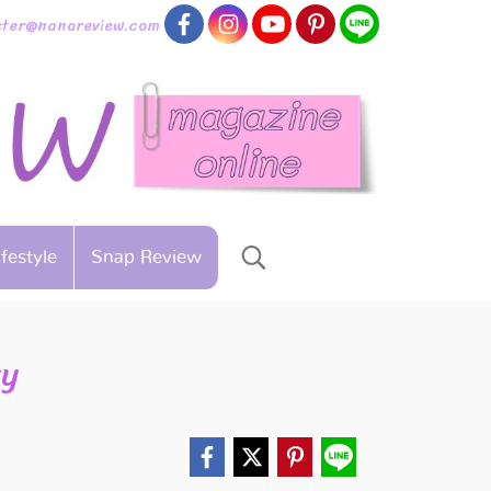
aster@nanareview.com
ifestyle
Snap Review
sy