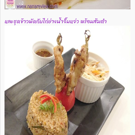
และชุดข้าวผัดกับไก่ย่างน้ำจิ้มแจ่ว พร้อมส้มตำ