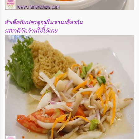
ยำเห็ดกับปลาดุกฟูในจานเดียวกัน
รสชาติจัดจ้านใช้ได้เลย