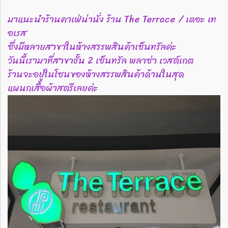
มาแนะนำร้านคาเฟ่น่านั่ง ร้าน The Terrace / เดอะ เท
อเรส
ซึ่งมีหลายสาขาในห้างสรรพสินค้าเซ็นทรัลค่ะ
วันนี้เรามาที่สาขาชั้น 2 เซ็นทรัล พลาซ่า เวสต์เกต
ร้านจะอยู่ในโซนของห้างสรรพสินค้าด้านในสุด
แผนกเสื้อผ้าสตรีเลยค่ะ