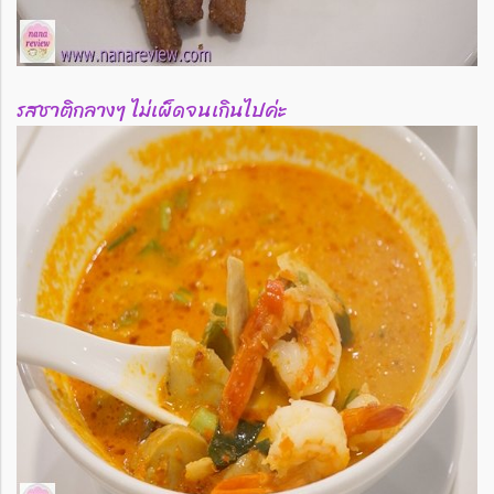
รสชาติกลางๆ ไม่เผ็ดจนเกินไปค่ะ