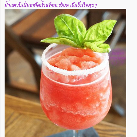
น้ำแตงโมปั่นเกล็ดน้ำแข็งละเอียด เย็นชื่นใจสุดๆ