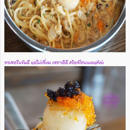
ซอสครีมข้นดี แต่ไม่เลี่ยน รสชาติดี สไตล์โฮมเมดแท้ค่ะ