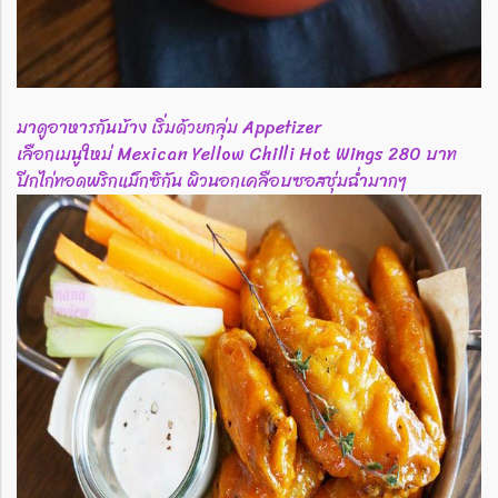
มาดูอาหารกันบ้าง เริ่มด้วยกลุ่ม Appetizer
เลือกเมนูใหม่ Mexican Yellow Chilli Hot Wings 280 บาท
ปีกไก่ทอดพริกแม็กซิกัน ผิวนอกเคลือบซอสชุ่มฉ่ำมากๆ