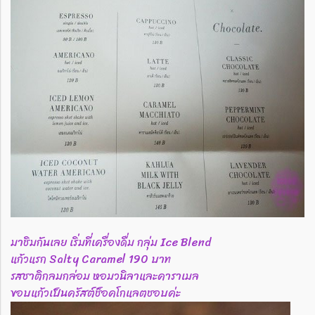
มาชิมกันเลย เริ่มที่เครื่องดื่ม กลุ่ม Ice Blend
แก้วแรก Salty Caramel 190 บาท
รสชาติกลมกล่อม หอมวนิลาและคาราเมล
ขอบแก้วเป็นครัสต์ช็อคโกแลตชอบค่ะ