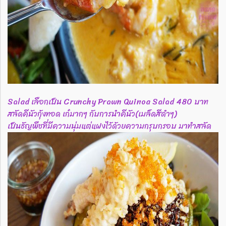
Salad เลือกเป็น Crunchy Prawn Quinoa Salad 480 บาท
สลัดคีนัวกุ้งทอด เก๋มากๆ กับการนำคีนัว(เมล็ดสีดำๆ)
เป็นธัญพืชที่มีความนุ่มแต่แฝงไว้ด้วยความกรุบกรอบ มาทำสลัด