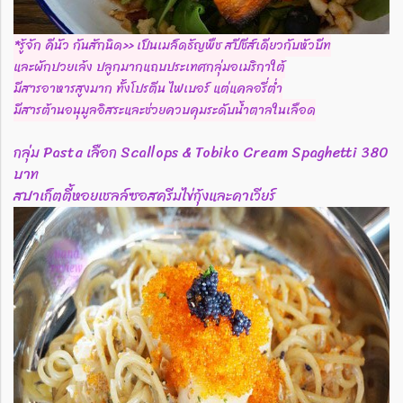
*รู้จัก คีนัว กันสักนิด>> เป็นเมล็ดธัญพืช สปีชีส์เดียวกับหัวบีท
และผักปวยเล้ง ปลูกมากแถบประเทศกลุ่มอเมริกาใต้
มีสารอาหารสูงมาก ทั้งโปรตีน ไฟเบอร์ แต่แคลอรี่ต่ำ
มีสารต้านอนุมูลอิสระและช่วยควบคุมระดับน้ำตาลในเลือด
กลุ่ม Pasta เลือก Scallops & Tobiko Cream Spaghetti 380
บาท
สปาเก็ตตี้หอยเชลล์ซอสครีมไข่กุ้งและคาเวียร์