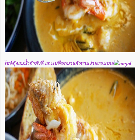
ไซด์กุ้งแม่น้ำกำลังดี แกะเปลือกมาแล้วทานง่ายชอบเลย