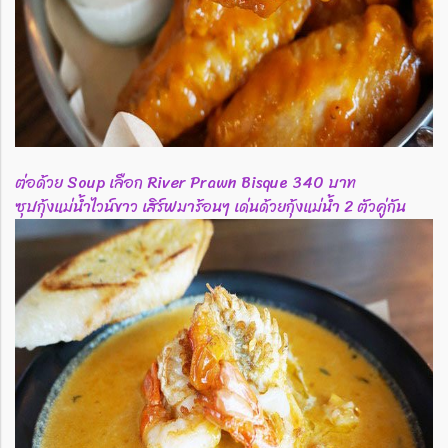
ต่อด้วย Soup เลือก River Prawn Bisque 340 บาท
ซุปกุ้งแม่น้ำไวน์ขาว เสิร์ฟมาร้อนๆ เด่นด้วยกุ้งแม่น้ำ 2 ตัวคู่กัน