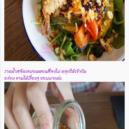
ราดน้ำสลัดเลมอนพอนสึลงไป คลุกให้เข้ากัน
อร่อย ทานได้เรื่อยๆ ชอบมากค่ะ