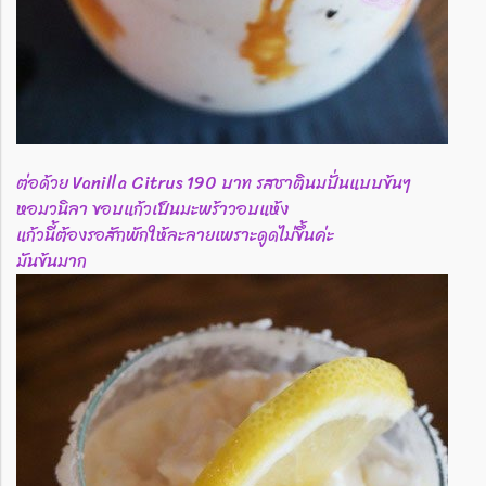
ต่อด้วย Vanilla Citrus 190 บาท รสชาตินมปั่นแบบข้นๆ
หอมวนิลา ขอบแก้วเป็นมะพร้าวอบแห้ง
แก้วนี้ต้องรอสักพักให้ละลายเพราะดูดไม่ขึ้นค่ะ
มันข้นมาก