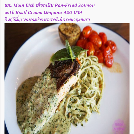
และ Main Dish เลือกเป็น Pan-Fried Salmon
with Basil Cream Linguine 420 บาท
ลิงกวินี่แซลมอนย่างซอสครีมโหระพากะเพรา