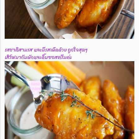
รสชาติสามรส และมีรสเผ็ดด้วย ถูกใจสุดๆ
เสิร์ฟมากับผักและดิ๊บซอสครีมค่ะ