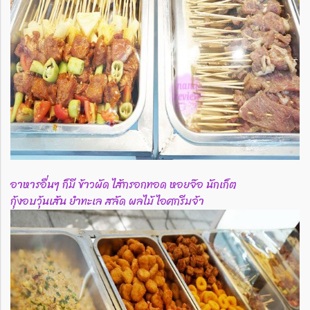
อาหารอื่นๆ ก็มี ข้าวผัด ไส้กรอกทอด หอยจ๊อ นักเก็ต
กุ้งอบวุ้นเส้น ยำทะเล สลัด ผลไม้ ไอศกรีมจ้า