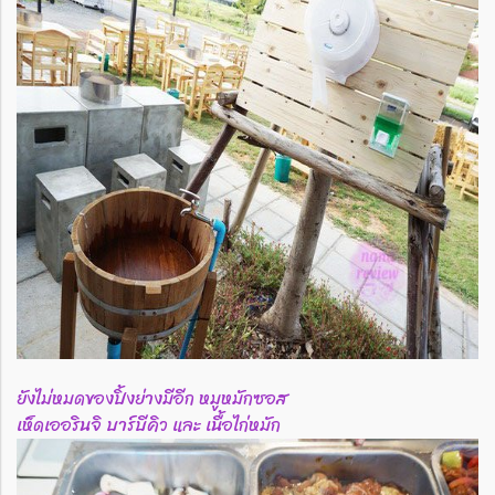
ยังไม่หมดของปิ้งย่างมีอีก หมูหมักซอส
เห็ดเออรินจิ บาร์บีคิว และ เนื้อไก่หมัก