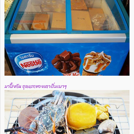
มาปิ้งกัน ชุดแรกของเตาเริ่มเบาๆ