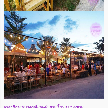
มาดูกติกาและราคากันเลยค่ะ ตามนี้ 399 บาท/ท่าน