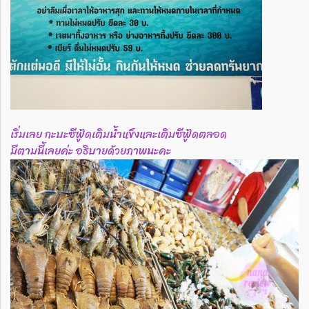
เริ่มเลย กะบะซีฟู้ดเติมน้ำแข็งและเติมซีฟู้ดตลอด
มีตามนี้เลยค่ะ อธิบายด้วยภาพนะคะ