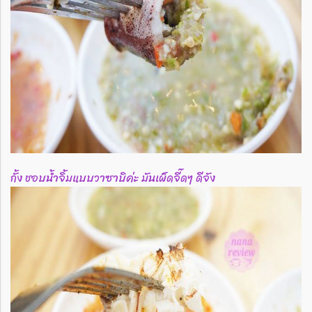
กั้ง ชอบน้ำจิ้มแบบวาซาบิค่ะ มันเผ็ดจี๊ดๆ ดีจัง