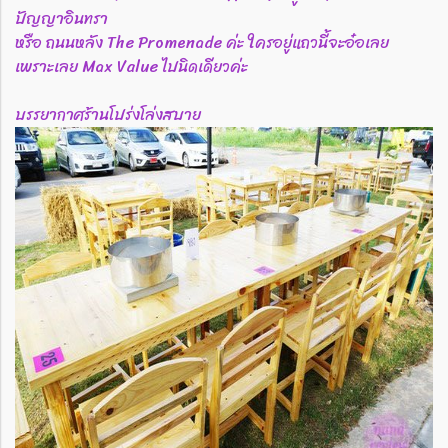
ปัญญาอินทรา
หรือ ถนนหลัง The Promenade ค่ะ ใครอยู่แถวนี้จะอ๋อเลย
เพราะเลย Max Value ไปนิดเดียวค่ะ
บรรยากาศร้านโปร่งโล่งสบาย