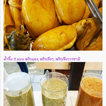
น้ำจิ้ม 3 แบบ พริกแดง, พริกเขียว, พริกเขียววาซาบิ