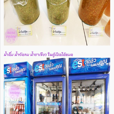
น้ำดื่ม น้ำอัดลม น้ำชาเขียว ในตู้เปิดได้หมด