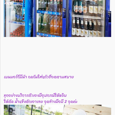
เบนมอร์ก็มีน้า กดกันใส่แก้วช็อตตามสบาย
ทุกอย่างบริการตัวเองมีอุปกรณ์ให้หยิบ
ให้ตัด น้ำแข็งตักเอาเลย จุดล้างมือมี 2 จุดค่ะ