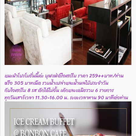
แนะนำโปรโมชั่นนี้ค่ะ บุฟเฟ่ต์ไอศกรีม ราคา 259++บาท/ท่าน
หรือ 305 บาทเน็ต รวมน้ำเปล่าและน้ำผลไม้ประจำวัน
กับไอศกรีม 8 รส ตักได้ไม่อั้น เค้กและเดนิชรวม 6 รายการ
ทุกวันเสาร์เวลา 11.30-16.00 น. ระยะเวลาทาน 90 นาทีต่อท่าน