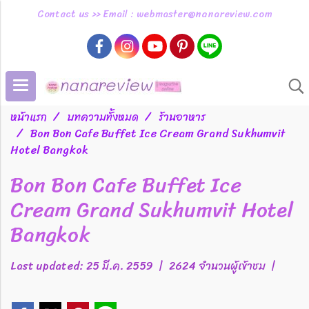
Contact us >> Email : webmaster@nanareview.com
หน้าแรก
บทความทั้งหมด
ร้านอาหาร
Bon Bon Cafe Buffet Ice Cream Grand Sukhumvit
Hotel Bangkok
Bon Bon Cafe Buffet Ice
Cream Grand Sukhumvit Hotel
Bangkok
Last updated: 25 มี.ค. 2559
|
2624 จำนวนผู้เข้าชม
|