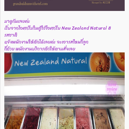
มาดูกันเลยค่ะ
เริ่มจากไอศกรีมในตู้ใช้ไอศกรีม New Zealand Natural 8
รสชาติ
แจ้งพนักงานให้ตักได้เลยค่ะ จะเอารสไหนกี่ลูก
กี่ถ้วย พนักงานบริการตักให้ตามสั่งเลย