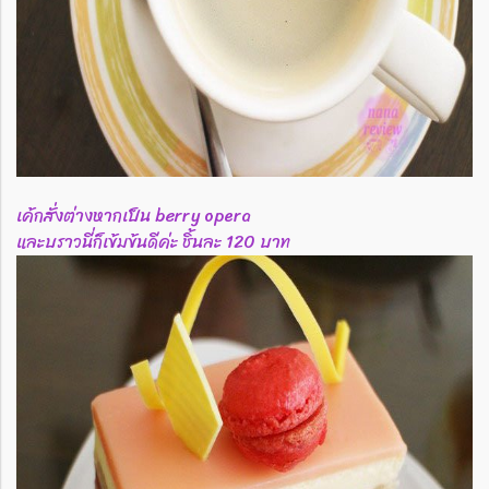
เค้กสั่งต่างหากเป็น berry opera
และบราวนี่ก็เข้มข้นดีค่ะ ชิ้นละ 120 บาท