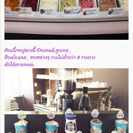
ท้อปปิ้งอยู่ตรงนี้ อัลมอนด์,ลูกเกต ,
ช็อคโกแลต , ซอสต่างๆ รวมไม่ต่ำกว่า 8 รายการ
ตักได้เองเลยค่ะ