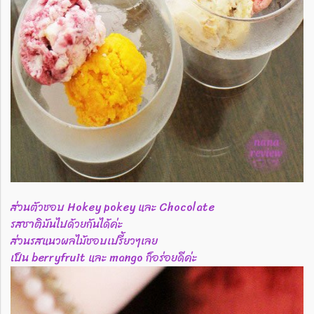
ส่วนตัวชอบ Hokey pokey และ Chocolate
รสชาติมันไปด้วยกันได้ค่ะ
ส่วนรสแนวผลไม้ชอบเปรี้ยวๆเลย
เป็น berryfruit และ mango ก็อร่อยดีค่ะ