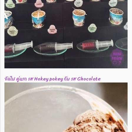
จัดไป คู่แรก รส Hokey pokey กับ รส Chocolate