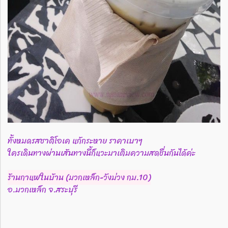
ทั้งหมดรสชาติโอเค แก้กระหาย ราคาเบาๆ
ใครเดินทางผ่านเส้นทางนี้ก็แวะมาเติมความสดชื่นกันได้ค่ะ
ร้านกาแฟในบ้าน (มวกเหล็ก-วังม่วง กม.10)
อ.มวกเหล็ก จ.สระบุรี