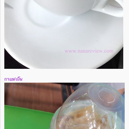
กาแฟเย็น