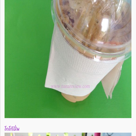
โกโก้ปั่น