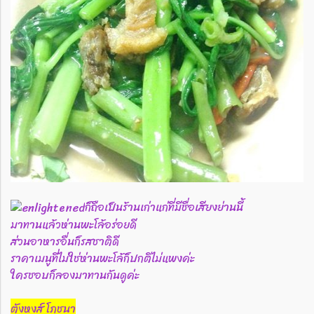
ก็ถือเป็นร้านเก่าแก่ที่มีชื่อเสียงย่านนี้
มาทานแล้วห่านพะโล้อร่อยดี
ส่วนอาหารอื่นก็รสชาติดี
ราคาเมนูที่ไม่ใช่ห่านพะโล้ก็ปกติไม่แพงค่ะ
ใครชอบก็ลองมาทานกันดูค่ะ
ตังหงส์ โภชนา