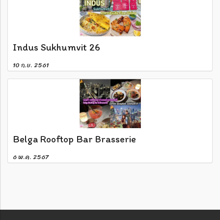
Indus Sukhumvit 26
10 ก.ย. 2561
Belga Rooftop Bar Brasserie
6 พ.ค. 2567