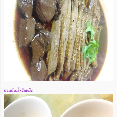
ทานกับน้ำส้มพริก