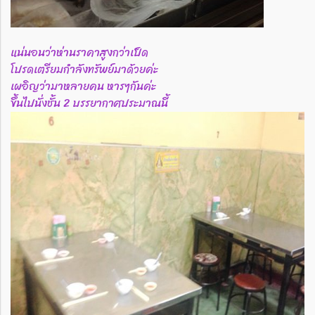
แน่นอนว่าห่านราคาสูงกว่าเป็ด
โปรดเตรียมกำลังทรัพย์มาด้วยค่ะ
เผอิญว่ามาหลายคน หารๆกันค่ะ
ขึ้นไปนั่งชั้น 2 บรรยากาศประมาณนี้