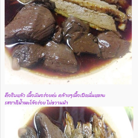
คือชิมแล้ว เนื้อมันอร่อยค่ะ คล้ายๆเนื้อเป็ดนั่นแหละ
รสชาติน้ำพะโล้อร่อย ไม่หวานนำ