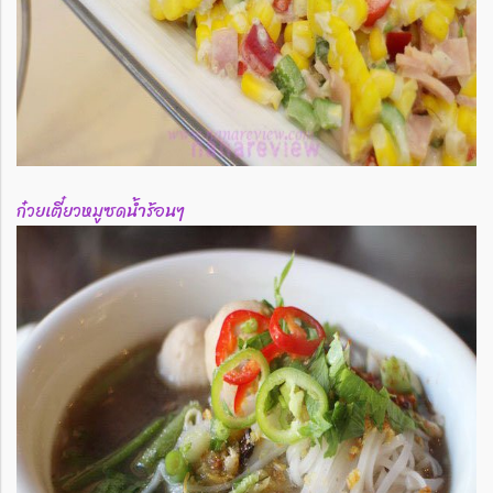
ก๋วยเตี๋ยวหมูซดน้ำร้อนๆ