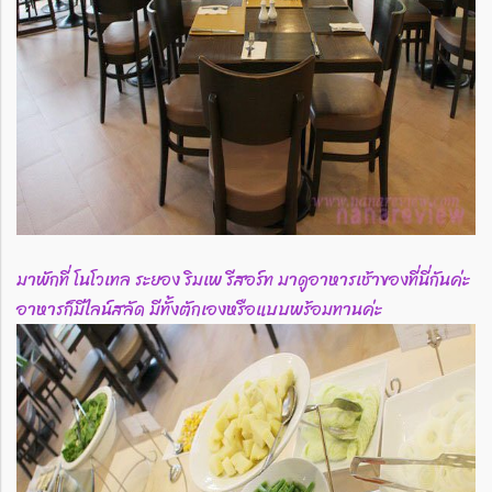
มาพักที่ โนโวเทล ระยอง ริมเพ รีสอร์ท มาดูอาหารเช้าของที่นี่กันค่ะ
อาหารก็มีไลน์สลัด มีทั้งตักเองหรือแบบพร้อมทานค่ะ