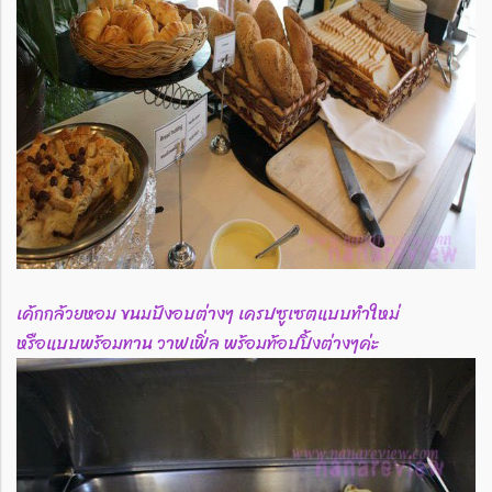
เค้กกล้วยหอม ขนมปังอบต่างๆ เครปซูเซตแบบทำใหม่
หรือแบบพร้อมทาน วาฟเฟิ่ล พร้อมท้อปปิ้งต่างๆค่ะ