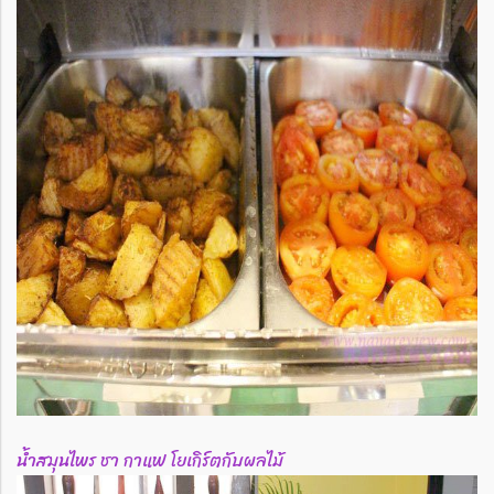
น้ำสมุนไพร ชา กาแฟ โยเกิร์ตกับผลไม้