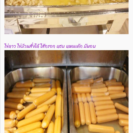
ไข่ดาว ไข่ม้วนสั่งได้ ไส้กรอก แฮม แพนเค้ก มันอบ