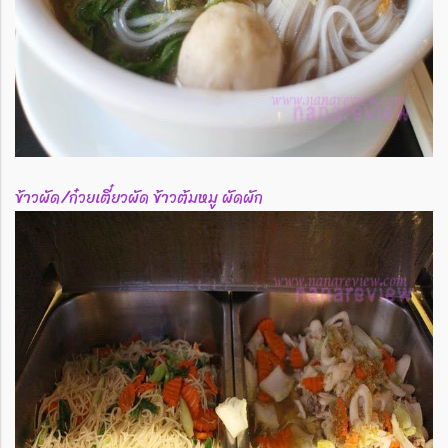
ข้าวผัด/ก๋วยเตี๋ยวผัด ข้าวต้มหมู ผัดผัก