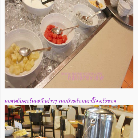
นมสดกับคอร์นเฟล็กต่างๆ ขนมปังพร้อมเตาปิ้ง ครัวซอง