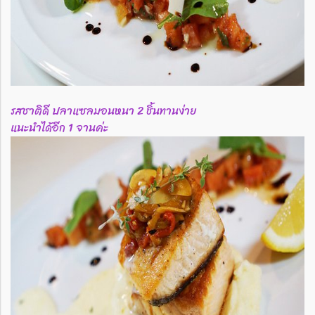
รสชาติดี ปลาแซลมอนหนา 2 ชิ้นทานง่าย
แนะนำได้อีก 1 จานค่ะ