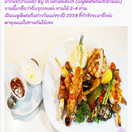
บาร์บีคิวรวมมิตร หมู ไก่ เนื้อและทะเล (เมนูพิเศษในเซตวันแม่)
จานนี้มาถือว่าอิ่มจุกเลยค่ะ ทานได้ 2-4 ท่าน
เป็นเมนูพิเศษในช่วงวันแม่ของปี 2558 ที่กำลังจะมาถึงค่ะ
พาคุณแม่ไปทานกันได้เลย