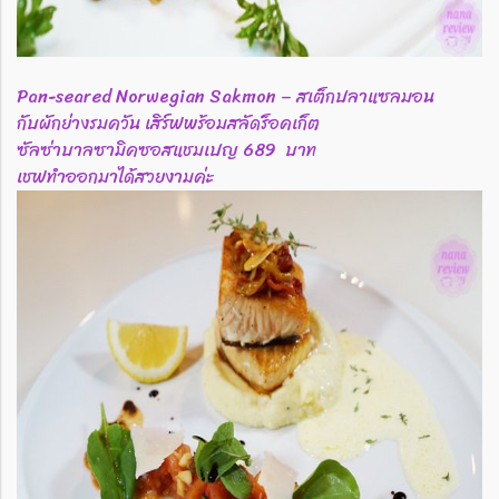
Pan-seared Norwegian Sakmon – สเต็กปลาแซลมอน
กับผักย่างรมควัน เสิร์ฟพร้อมสลัดร็อคเก็ต
ซัลซ่าบาลซามิคซอสแชมเปญ 689 บาท
เชฟทำออกมาได้สวยงามค่ะ