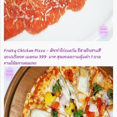
Fruity Chicken Pizza – พิซซ่าไก่รมควัน ชีส พริกสามสี
แอปปริคอท เบคอน 399 บาท สุดยอดความคุ้มค่า 1 ถาด
ทานได้หลายคนเลย