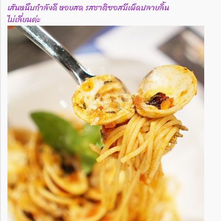
เส้นหนึบกำลังดี หอยสด รสชาติซอสมีเผ็ดปลายลิ้น
ไม่เลี่ยนค่ะ