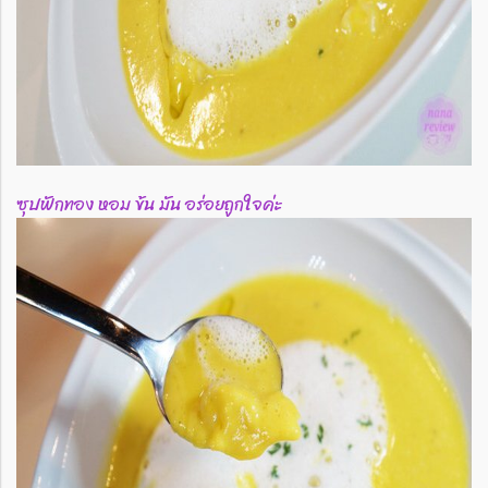
ซุปฟักทอง หอม ข้น มัน อร่อยถูกใจค่ะ