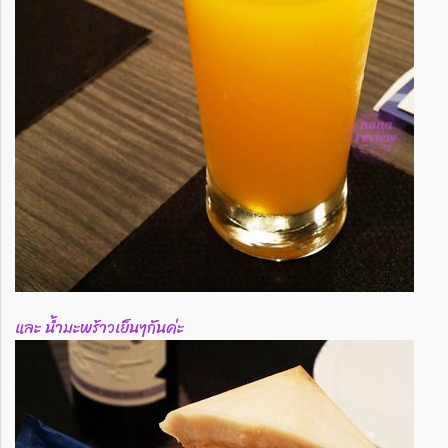
และ น้ำมะพร้าวเย็นๆกันค่ะ