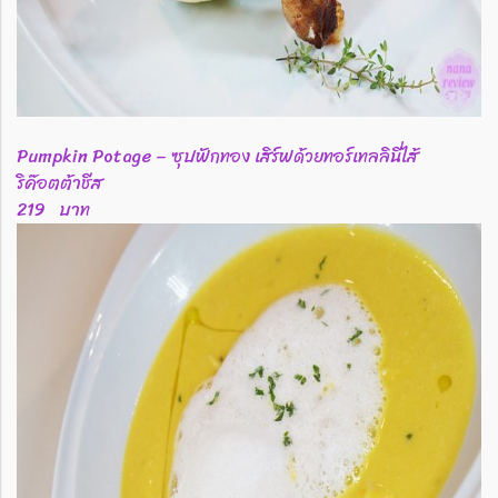
Pumpkin Potage – ซุปฟักทอง เสิร์ฟด้วยทอร์เทลลินี่ไส้
ริค๊อตต้าชีส
219 บาท