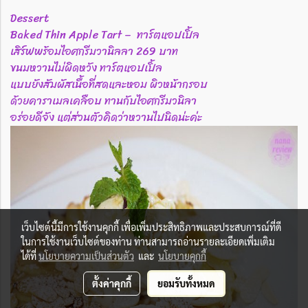
Dessert
Baked Thin Apple Tart – ทาร์ตแอปเปิ้ล
เสิร์ฟพร้อมไอศกรีมวานิลลา 269 บาท
ขนมหวานไม่ผิดหวัง ทาร์ตแอปเปิ้ล
แบบยังสัมผัสเนื้อที่สดและหอม ผิวหน้ากรอบ
ด้วยคาราเมลเคลือบ ทานกับไอศกรีมวนิลา
อร่อยดีจัง แต่ส่วนตัวคิดว่าหวานไปนิดน่ะค่ะ
เว็บไซต์นี้มีการใช้งานคุกกี้ เพื่อเพิ่มประสิทธิภาพและประสบการณ์ที่ดี
ในการใช้งานเว็บไซต์ของท่าน ท่านสามารถอ่านรายละเอียดเพิ่มเติม
ได้ที่
นโยบายความเป็นส่วนตัว
และ
นโยบายคุกกี้
ตั้งค่าคุกกี้
ยอมรับทั้งหมด