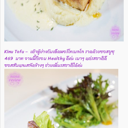
Kinu Tofu – เต้าหู้ย่างกับเห็ดพอร์โทเบลโล ราดด้วยซอสยูซุ
469 บาท จานนี้ก็ชอบ Healthy ดีค่ะ เบาๆ แต่รสชาติดี
ซอสส้มและสลัดข้างๆ ช่วยเพิ่มรสชาติได้ค่ะ