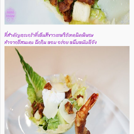
ที่สำคัญตระกร้าที่เห็นสีขาวเชฟใช้เทคนิคพิเศษ
ทำจากชีสนะคะ ฉีกกิน หอม อร่อย หนึบหนับดีจัง