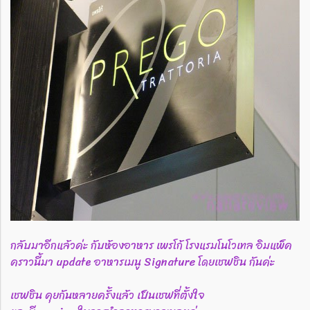
กลับมาอีกแล้วค่ะ กับห้องอาหาร เพรโก้ โรงแรมโนโวเทล อิมแพ็ค
คราวนี้มา update อาหารเมนู Signature โดยเชฟชิน กันค่ะ
เชฟชิน คุยกันหลายครั้งแล้ว เป็นเชฟที่ตั้งใจ