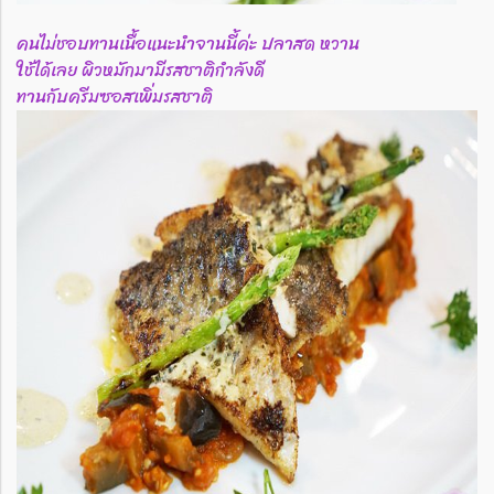
คนไม่ชอบทานเนื้อแนะนำจานนี้ค่ะ ปลาสด หวาน
ใช้ได้เลย ผิวหมักมามีรสชาติกำลังดี
ทานกับครีมซอสเพิ่มรสชาติ