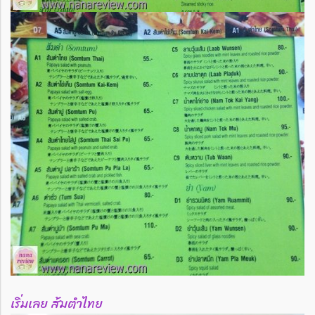
เริ่มเลย ส้มตำไทย