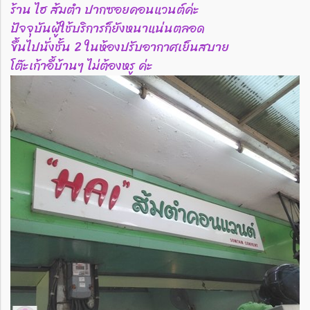
ร้าน ไฮ ส้มตำ ปากซอยคอนแวนต์ค่ะ
ปัจจุบันผู้ใช้บริการก็ยังหนาแน่นตลอด
ขึ้นไปนั่งชั้น 2 ในห้องปรับอากาศเย็นสบาย
โต๊ะเก้าอี้บ้านๆ ไม่ต้องหรู ค่ะ