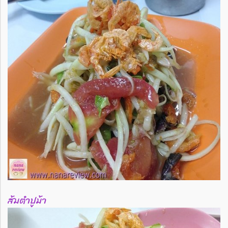
ส้มตำปูม้า