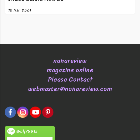
10 ก.ย. 2561
nanareview
magazine online
Please Contact
webmaster@nanareview.com
@clj7991s