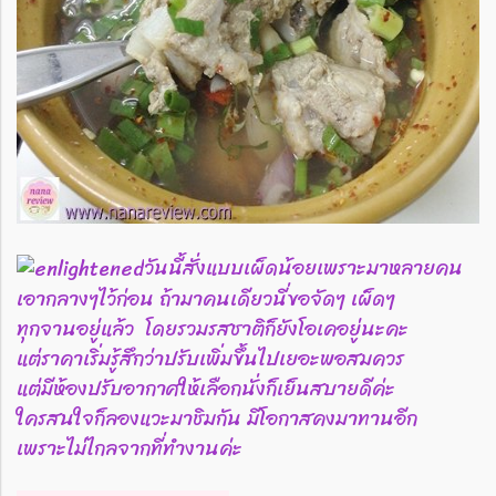
วันนี้สั่งแบบเผ็ดน้อยเพราะมาหลายคน
เอากลางๆไว้ก่อน ถ้ามาคนเดียวนี่ขอจัดๆ เผ็ดๆ
ทุกจานอยู่แล้ว โดยรวมรสชาติก็ยังโอเคอยู่นะคะ
แต่ราคาเริ่มรู้สึกว่าปรับเพิ่มขึ้นไปเยอะพอสมควร
แต่มีห้องปรับอากาศให้เลือกนั่งก็เย็นสบายดีค่ะ
ใครสนใจก็ลองแวะมาชิมกัน มีโอกาสคงมาทานอีก
เพราะไม่ไกลจากที่ทำงานค่ะ