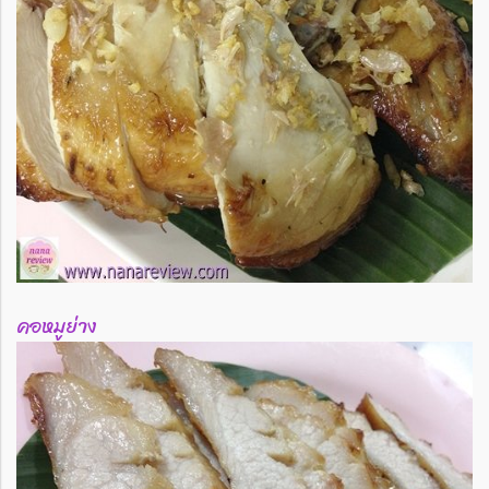
คอหมูย่าง