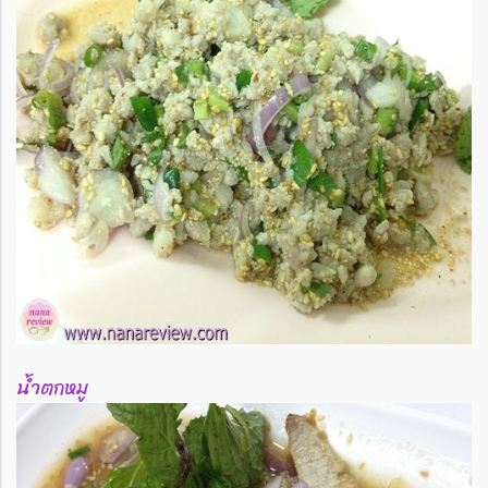
น้ำตกหมู