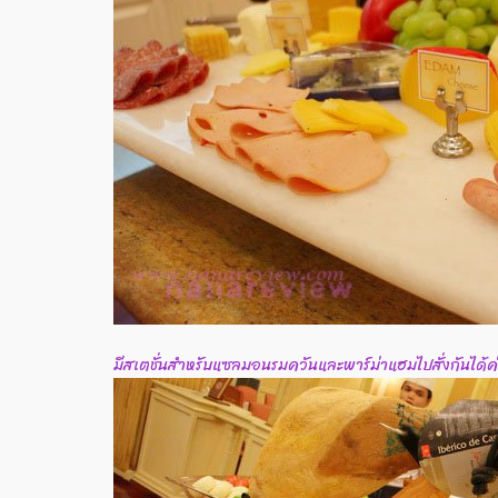
มีสเตชั่นสำหรับแซลมอนรมควันและพาร์ม่าแฮมไปสั่งกันได้ค่