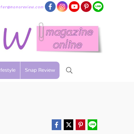
aster@nanareview.com
ifestyle
Snap Review