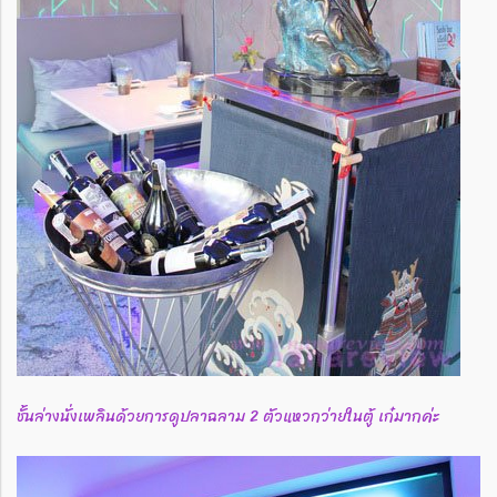
ชั้นล่างนั่งเพลินด้วยการดูปลาฉลาม 2 ตัวแหวกว่ายในตู้ เก๋มากค่ะ