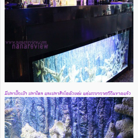
มีปลาปั๊กเป้า ปลาไหล และปลาสิงโตด้วยค่ะ แค่บรรยากาศก็กินขาดแล้ว