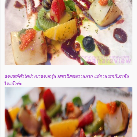
หอยเชล์ตัวโตย่างมาหอมกรุ่น รสชาติสดหวานมาก แค่จานแรกก็ประทับ
ใจแล้วค่ะ