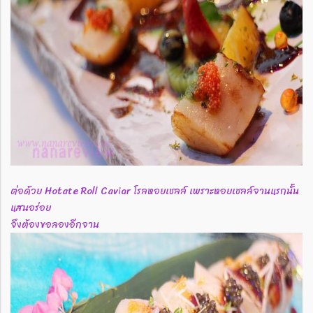
ต่อด้วย Hotate Roll Caviar โรลหอยเชลล์ เพราะหอยเชลล์จานแรกนั้น
แสนอร่อย
จึงต้องขอลองอีกจาน