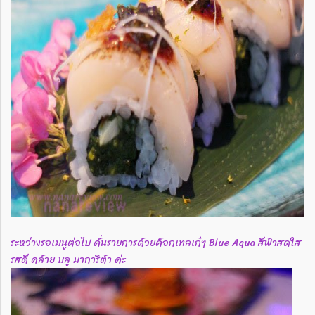
ระหว่างรอเมนูต่อไป คั่นรายการด้วยค็อกเทลเก๋ๆ Blue Aqua สีฟ้าสดใส
รสดี คล้าย บลู มาการิต้า ค่ะ