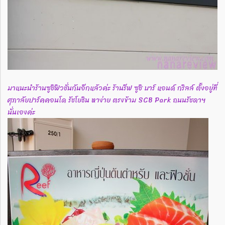
มาแนะนำร้านซูชิฟิวชั่นกันอีกแล้วค่ะ ร้านรีฟ ซูชิ บาร์ แอนด์ กริลล์ ตั้งอยู่ที่
ศุภาลัยปาร์คคอนโด รัชโยธิน หาง่าย ตรงข้าม SCB Park ถนนรัชดาฯ
นั่นเองค่ะ