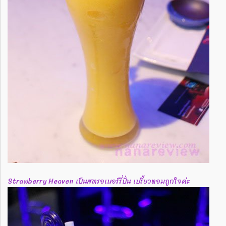
Strawberry Heaven เป็นสตรอเบอร์รี่ปั่น เปรี้ยวหอมถูกใจค่ะ