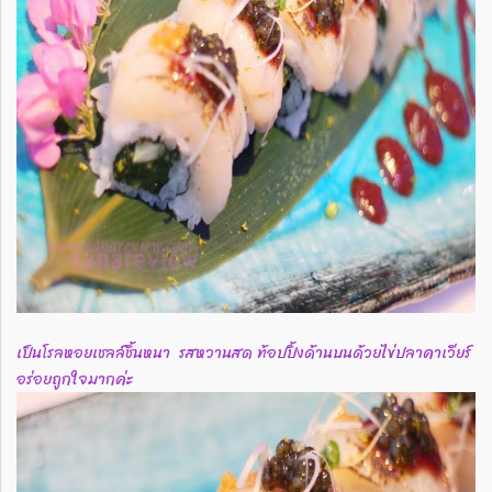
เป็นโรลหอยเชลล์ชิ้นหนา รสหวานสด ท้อปปิ้งด้านบนด้วยไข่ปลาคาเวียร์
อร่อยถูกใจมากค่ะ