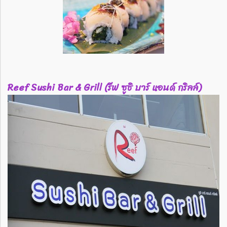
Reef Sushi Bar & Grill (รีฟ ซูชิ บาร์ แอนด์ กริลล์)