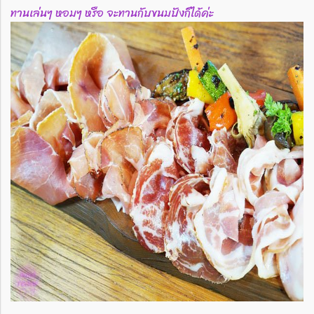
ทานเล่นๆ หอมๆ หรือ จะทานกับขนมปังก็ได้ค่ะ