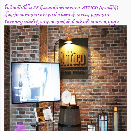
ขึ้นลิฟท์ไปที่ชั้น 28 ก็จะพบกับห้องอาหาร ATTICO (แอทติโก้)
ตั้งแต่ทางเข้าแล้ว อลังการน่าค้นหา ด้วยการตกแต่งแบบ
Tascany ผนังอิฐ, รูปภาพ และถังไวน์ พร้อมวิวสวยจากมุมสูง