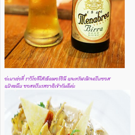
อ่ะมาต่อที่ ราวิโอลีไสัเห็ดพอร์ชินี และทรัฟเฟิลครีมซอส
แป้งหนึบ ซอสครีมรสชาติเข้ากันดีค่ะ