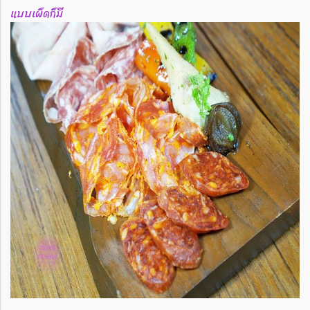
แบบเผ็ดก็มี