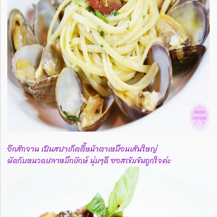
อีกสักจาน เป็นสปาเก็ตตี้หน้าตาเหมือนเส้นใหญ่
ผัดกับหนวดปลาหมึกยักษ์ นุ่มๆดี ซอสเข้มข้นถูกใจค่ะ