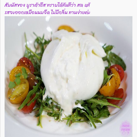
สัมผัสของ บูราต้าชีส ทราบได้ทันทีว่า สด แท้
รสจะออกเหมือนนมจืด ไม่มีกลิ่น ทานง่ายค่ะ