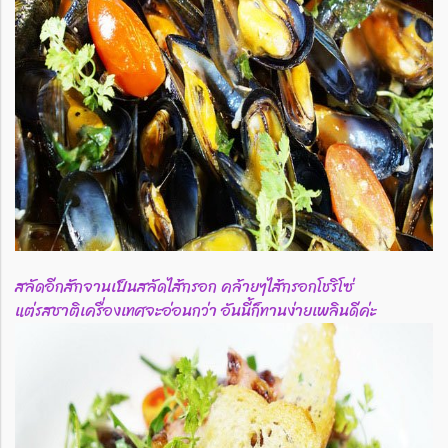
สลัดอีกสักจานเป็นสลัดไส้กรอก คล้ายๆไส้กรอกโชริโซ่
แต่รสชาติเครื่องเทศจะอ่อนกว่า อันนี้ก็ทานง่ายเพลินดีค่ะ