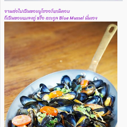
จานต่อไปเป็นหอยบูโชออร์แกนิคอบ
ก็เป็นหอยแมลงภู่ หรือ ตระกูล Blue Mussel นั่นเอง