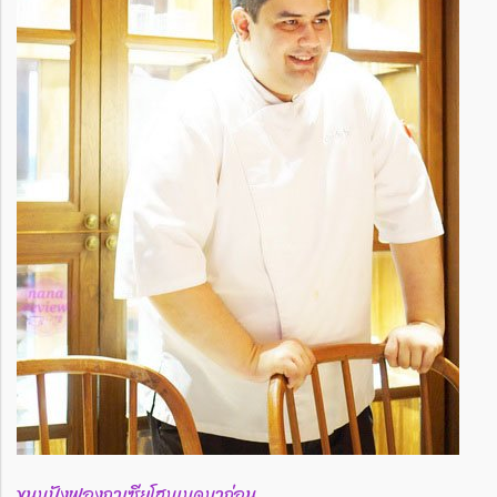
ขนมปังฟองกาเซียโฮมเมดมาก่อน