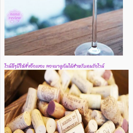
ไวน์ดีๆมีให้สั่งอีกเยอะ ลองมาดูกันได้สำหรับคนรักไวน์