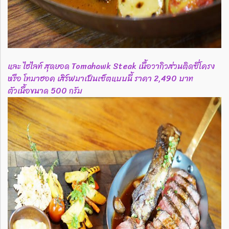
และ ไฮไลท์ สุดยอด Tomahawk Steak เนื้อวากิวส่วนติดซี่โครง
หรือ โทมาฮอค เสิร์ฟมาเป็นเซ็ตแบบนี้ ราคา 2,490 บาท
ตัวเนื้อขนาด 500 กรัม