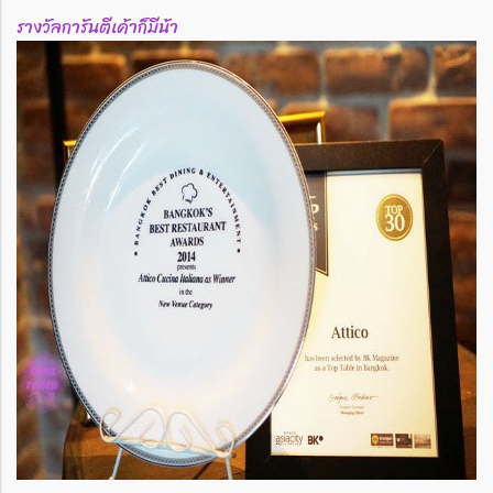
รางวัลการันตีเค้าก็มีน้า