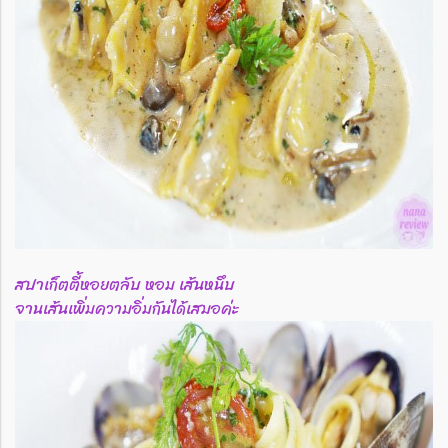
สปาเก็ตตี้หอยตลับ หอม เส้นหนึบ
จานเส้นเพิ่มความอิ่มกันได้เสมอค่ะ