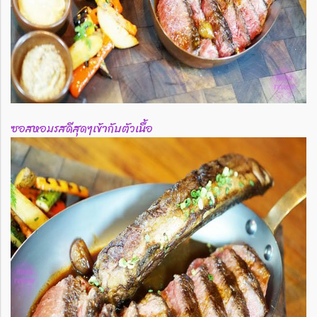
ซอสหอมรสดีสุดๆเข้ากับตัวเนื้อ