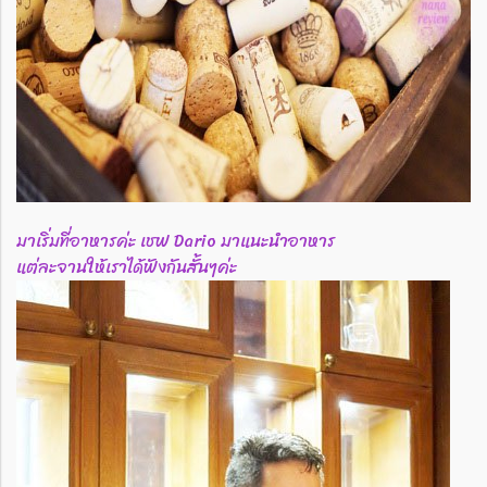
มาเริ่มที่อาหารค่ะ เชฟ Dario มาแนะนำอาหาร
แต่ละจานให้เราได้ฟังกันสั้นๆค่ะ