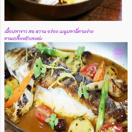
เนื้อปลาขาว สด หวาน อร่อย เมนูปลานี่ทานง่าย
ทานเกลี้ยงตัวเลยค่ะ