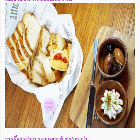
จานนี้แฮมต่างๆ หลากรสชาติ เชฟบอกว่า