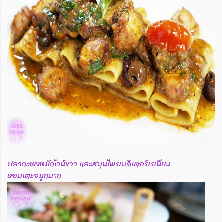
ปลากะพงหมักไวน์ขาว และสมุนไพรเมดิเตอร์เรเนียน
หอมเตะจมูกมาก