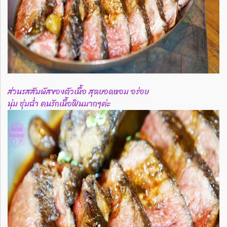
ส่วนรสสัมผัสของตัวเนื้อ สุดยอดหอม อร่อย
นุ่ม ชุ่มฉ่ำ คนรักเนื้อฟินมากๆค่ะ