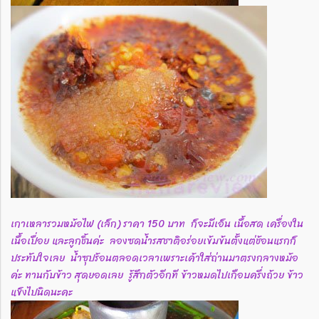
เกาเหลารวมหม้อไฟ (เล็ก) ราคา 150 บาท
ก็จะมีเอ็น เนื้อสด เครื่องใน
เนื้อเปื่อย และลูกชิ้นค่ะ ลองซดน้ำรสชาติอร่อยเข้มข้นตั้งแต่ช้อนแรกก็
ประทับใจเลย
น้ำซุปร้อนตลอดเวลาเพราะเค้าใส่ถ่านมาตรงกลางหม้อ
ค่ะ ทานกับข้าว สุดยอดเลย รู้สึกตัวอีกที ข้าวหมดไปเกือบครึ่งถ้วย ข้าว
แข็งไปนิดนะคะ