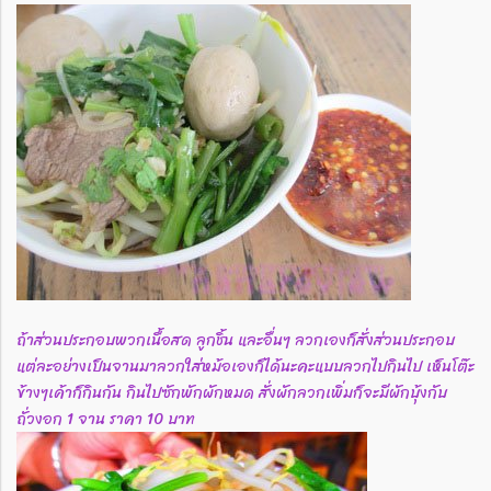
ถ้าส่วนประกอบพวกเนื้อสด ลูกชิ้น และอื่นๆ ลวกเองก็สั่งส่วนประกอบ
แต่ละอย่างเป็นจานมาลวกใส่หม้อเองก็ได้นะคะแบบลวกไปกินไป เห็นโต๊ะ
ข้างๆเค้าก็กินกัน กินไปซักพักผักหมด สั่งผักลวกเพิ่มก็จะมีผักบุ้งกับ
ถั่วงอก 1 จาน ราคา 10 บาท