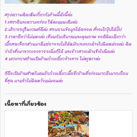
สรุปความคิดเห็นเกี่ยวกับร้านนี้ดังนี้ค่ะ
1.รสชาติและความอร่อย ให้คะแนนเต็มค่ะ
2.บริการอยู่ในเกณฑ์ดีค่ะ สอบถามข้อมูลได้ตลอด สั่งอะไรปุ๊ปได้ปั๊ป
3.ราคาถือว่าไม่แพงค่ะ เทียบกับปริมาณและคุณภาพ ขอตินิดเดียวว่า
เนื้อสดเลือกส่วนมาดีแต่อาจจะไม่ได้หมักเลยกระด้างไปนิดหน่อยค่ะ คิด
ว่าถ้าสั่งมาลวกเองอาจจะนิ่มก็ได้ และข้าวสวยเค้าแข็งไปนิดค่ะ
4.บรรยากาศร้านเป็นร้านก๋วยเตี๋ยวข้างทาง ไม่หรูหราค่ะ
ก็ถือเป็นร้านสำหรับคนรักก๋วยเตี๋ยวเนื้ออีกร้านที่อร่อยมากถึงมากเกือบ
ที่สุด มาแล้วไม่ผิดหวังแน่นอนค่ะ
เนื้อหาที่เกี่ยวข้อง