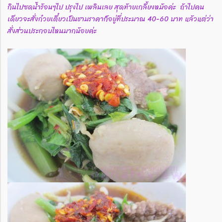
กินไปซดน้ำร้อนๆไป ปรุงไป เพลินเลย สุดท้ายเกลี้ยงหม้อค่ะ ถ้าไปคน
เดียวจะสั่งก๋วยเตี๋ยวเป็นชามราคาก็อยู่ที่ประมาณ 40-60 บาท แล้วแต่ว่า
สั่งส่วนประกอบไหนมากน้อยค่ะ