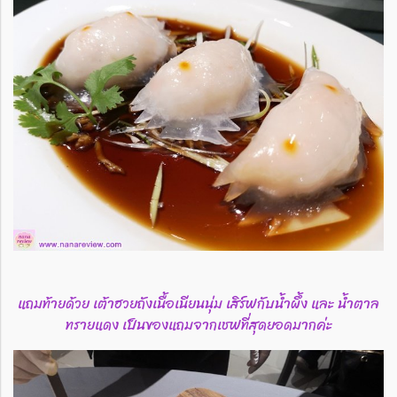
แถมท้ายด้วย เต้าฮวยถังเนื้อเนียนนุ่ม เสิร์ฟกับน้ำผึ้ง และ น้ำตาล
ทรายแดง เป็นของแถมจากเชฟที่สุดยอดมากค่ะ