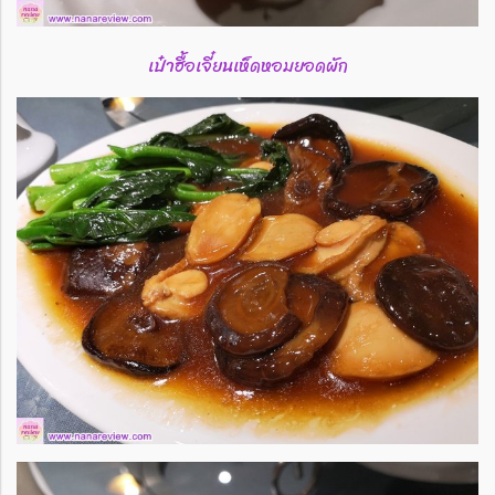
เป๋าฮื้อเจี๋ยนเห็ดหอมยอดผัก