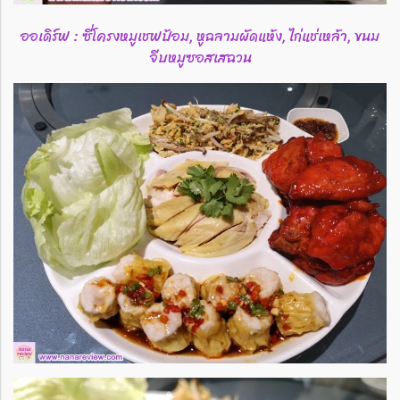
ออเดิร์ฟ : ซี่โครงหมูเชฟป้อม, หูฉลามผัดแห้ง, ไก่แช่เหล้า, ขนม
จีบหมูซอสเสฉวน