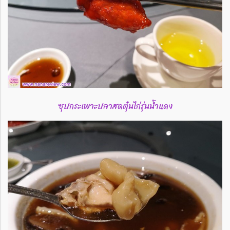
ซุปกระเพาะปลาสดตุ๋นไก่รุ่นน้ำแดง