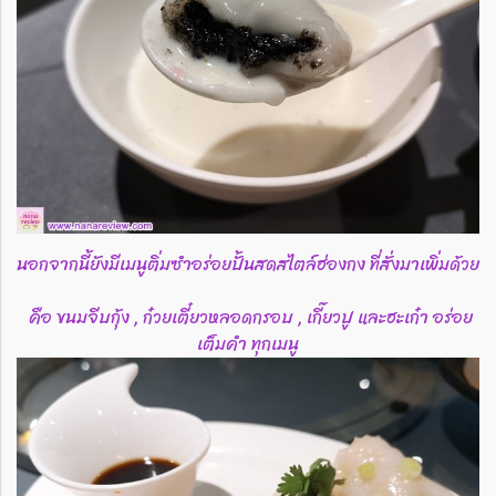
นอกจากนี้ยังมีเมนูติ่มซำอร่อยปั้นสดสไตล์ฮ่องกง ที่สั่งมาเพิ่ม​ด้วย​
คือ ขนมจีบกุ้ง , ก๋วยเตี๋ยวหลอดกรอบ , เกี๊ยวปู และฮะเก๋า อร่อย
เต็มคำ ทุกเมนู