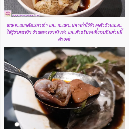
เชฟจะแยกตัดปลาเก๋า และ กะเพาะปลาเก๋าไว้ข้างๆตัวด้วยนะคะ
ให้รู้ว่าสดจริง ชำแหละเองจริงค่ะ และสำหรับคนที่ชอบกินส่วนนี้
ด้วยค่ะ