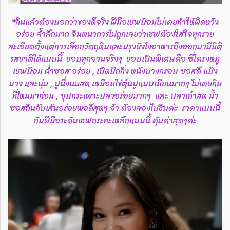
*กินแล้วต้องบอกว่าของดีจริง ฝีมือเชฟป้อมไม่เคยทำให้ผิดหวัง
อร่อย ล้ำลึกมาก จินตนาการไม่ถูกเลยว่าเชฟต้องใส่ใจทุกราย
ละเอียดตั้งแต่การเลือกวัตถุดิบและปรุงยังไงอาหารถึงออกมามีมิติ
รสชาติได้แบบนี้ ชอบทุกจานจริงๆ ชอบเป็นพิเศษคือ ซี่โครงหมู
เชฟป้อม ฉ่ำซอส อร่อย , เป็ดปักกิ่ง หนังบางกรอบ ซอสดี แป้ง
บาง และนุ่ม , ปูนึ่งนมสด เหมือนไข่ตุ๋นปูแบบเนียนมากๆ ไม่เคยกิน
ที่ไหนมาก่อน , ซุปกระเพาะปลาอร่อยมากๆ และ ปลาเก๋าสด น้ำ
ซอสกินกับเส้นอร่อยพอดีสุดๆ จ้า ต้องลองไปชิมค่ะ ราคาแบบนี้
กับฝีมือระดับเชฟกระทะเหล็กแบบนี้ คุ้มค่าสุดๆค่ะ