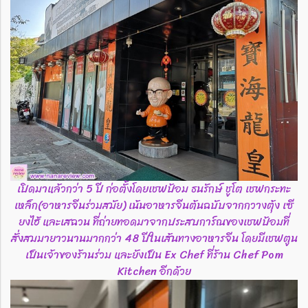
เปิดมาแล้วกว่า 5 ปี ก่อตั้งโดยเชฟป้อม ธนรักษ์ ชูโต เชฟกระทะ
เหล็ก(อาหารจีนร่วมสมัย) เน้นอาหารจีนต้นฉบับจากกวางตุ้ง เซี
ยงไฮ้ และเสฉวน ที่ถ่ายทอดมาจากประสบการ์ณของเชฟป้อมที่
สั่งสมมายาวนานมากกว่า 48 ปีในเส้นทางอาหารจีน โดยมีเชฟตูน
เป็นเจ้าของร้านร่วม และยังเป็น Ex Chef ที่ร้าน Chef Pom
Kitchen อีกด้วย