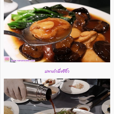
ปลาเก๋านึ่งซีอิ๊ว