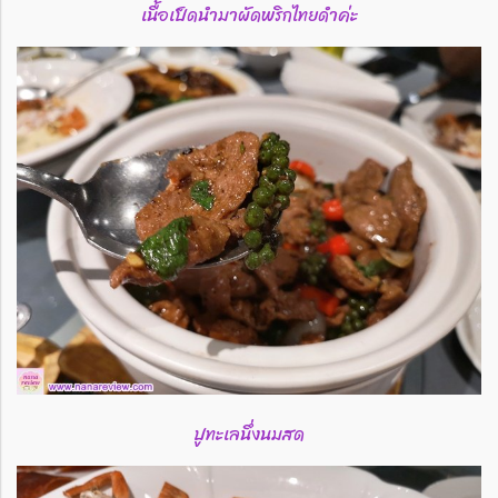
เนื้อเป็ดนำมาผัดพริกไทยดำค่ะ
ปูทะเลนึ่งนมสด