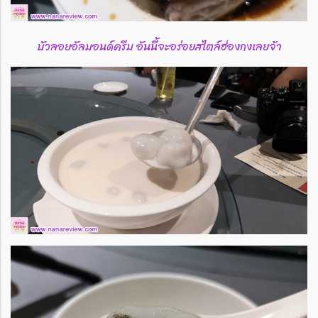
บัวลอยอัลมอนด์ครีม อันนี้จะอร่อยสไตล์ฮ่องกงเลยจ้า