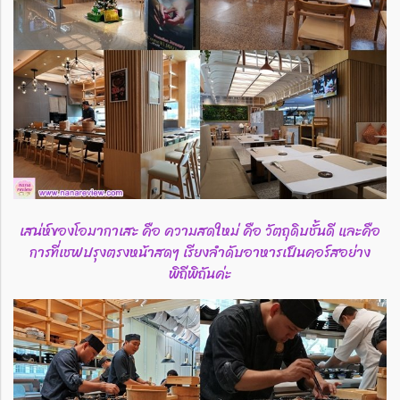
เสน่ห์ของโอมากาเสะ คือ ความสดใหม่ คือ วัตถุดิบชั้นดี และคือ
การที่เชฟปรุงตรงหน้าสดๆ เรียงลำดับอาหารเป็นคอร์สอย่าง
พิถีพิถันค่ะ