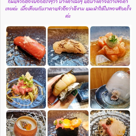
กินแล้วก็ต้องบอกตรงๆว่า บางคำเฉยๆ แต่บางคำจัดว่าเลอค่า
เลยค่ะ เมื่อเทียบกับราคาแล้วถือว่าดีงาม แนะนำให้ไปลองสักครั้ง
ค่ะ