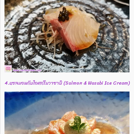
4.แซลมอนกับไอศกรีมวาซาบิ (Salmon & Wasabi Ice Cream)