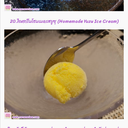
20.ไอศกรีมโฮมเมดรสยูซุ (Homemade Yuzu Ice Cream)