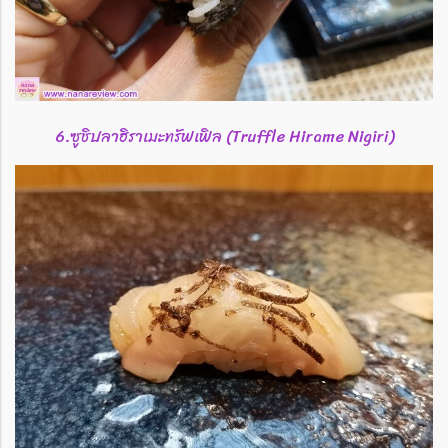
6.ซูชิปลาฮิราเมะทรัฟเฟิล (Truffle Hirame Nigiri)