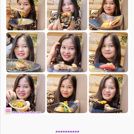
**********