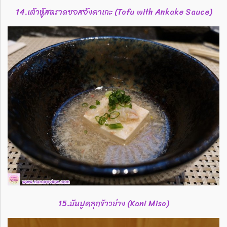
14.เต้าหู้สดราดซอสอังคาเกะ (Tofu with Ankake Sauce)
15.มันปูคลุกข้าวย่าง (Kani Miso)