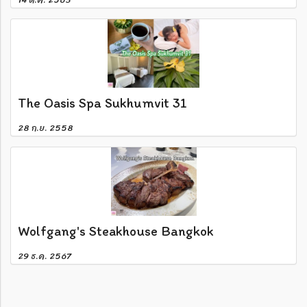
The Oasis Spa Sukhumvit 31
28 ก.ย. 2558
Wolfgang's Steakhouse Bangkok
29 ธ.ค. 2567