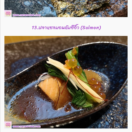
13.ปลาแซลมอนต้มซีอิ๊ว (Salmon)