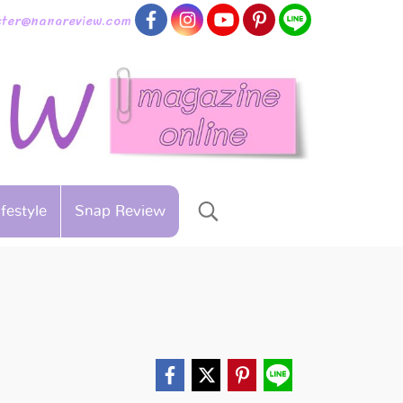
aster@nanareview.com
ifestyle
Snap Review