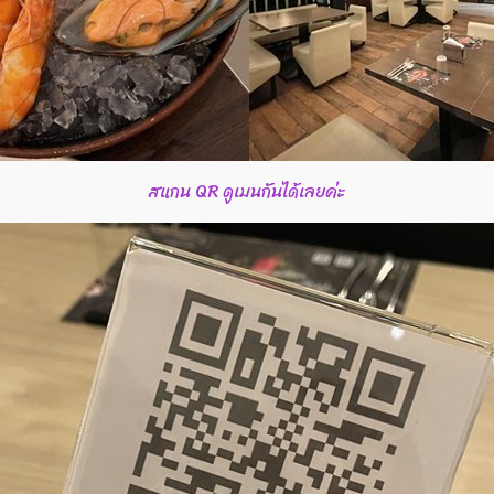
สแกน QR ดูเมนกันได้เลยค่ะ