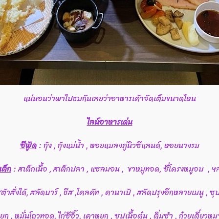
แน่นอนว่าพาไปชมกันเลยว่าอาหารเค้าจัดเต็มขนาดไหน
ไลน์อาหารเด่น
ซีฟู้ด
: กุ้ง , กุ้งแม่น้ำ , หอยแมลงภู่นิวซีแลนด์, หอยนางรม
เต็ก
: สเต็กเนื้อ , สเต็กปลา , แซลมอน , ขาหมูทอด, ซี่โครงหมูอบ , ฯ
ต้าสั่งได้, สลัดบาร์ , ชีส ,โคลคัท , คานาเป้ , สลัดปรุงอีกหลายเมนู ,
หยก , หมั่นโถวทอด, ไก่ซีอิ๊ว, เคาหยก , ซุปเนื้อตุ๋น , ติ่มซำ , ก๋วยเตี