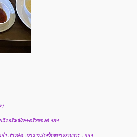
ลฯ
 ซุปเห็ดทรัฟเฟิล+ครัวซองต์ ฯลฯ
๋ยวหมาล่า ,ข้าวผัด , อาหารปรุงอีกหลายรายการ , ฯลฯ