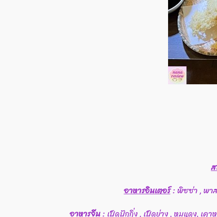
ส
อาหารอินเตอร์
: พิซซ่า , พาส
อาหารจีน
: เป็ดปักกิ่ง , เป็ดย่าง , หมูแดง, เคา