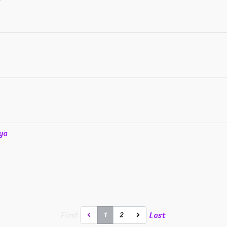
ya
First
Last
1
2