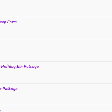
heep Farm
 Holiday Inn Pattaya
n Pattaya
n