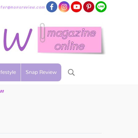
aster@nanareview.com
ifestyle
Snap Review
"