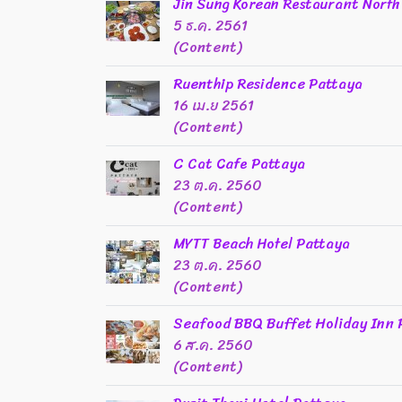
Jin Sung Korean Restaurant North
5 ธ.ค. 2561
(Content)
Ruenthip Residence Pattaya
16 เม.ย 2561
(Content)
C Cat Cafe Pattaya
23 ต.ค. 2560
(Content)
MYTT Beach Hotel Pattaya
23 ต.ค. 2560
(Content)
Seafood BBQ Buffet Holiday Inn 
6 ส.ค. 2560
(Content)