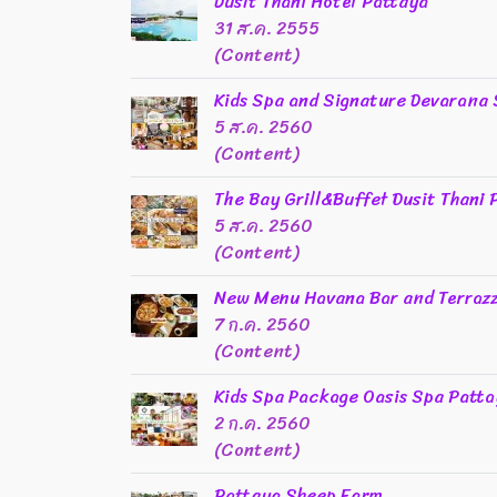
Dusit Thani Hotel Pattaya
31 ส.ค. 2555
(Content)
Kids Spa and Signature Devarana 
5 ส.ค. 2560
(Content)
The Bay Grill&Buffet Dusit Thani 
5 ส.ค. 2560
(Content)
New Menu Havana Bar and Terrazz
7 ก.ค. 2560
(Content)
Kids Spa Package Oasis Spa Patt
2 ก.ค. 2560
(Content)
Pattaya Sheep Farm