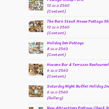
12 เม.ย 2560
(Content)
The Barn Steak House Pattaya S
12 เม.ย 2560
(Content)
Holiday Inn Pattaya
8 เม.ย 2560
(Content)
Havana Bar & Terrazzo Restaurant
6 เม.ย 2560
(Content)
Saturday Night Buffet Holiday In
6 เม.ย 2560
(Gallery)
New Attractions Pattaya Check I