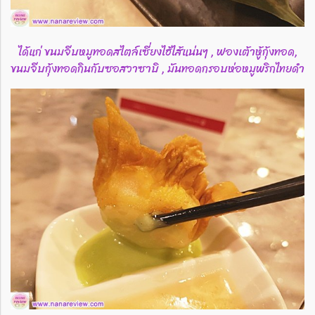
ได้แก่ ขนมจีบหมูทอดสไตล์เซี่ยงไฮ้ไส้แน่นๆ , ฟองเต้าหู้กุ้งทอด,
ขนมจีบกุ้งทอดกินกับซอสวาซาบิ , มันทอดกรอบห่อหมูพริกไทยดำ