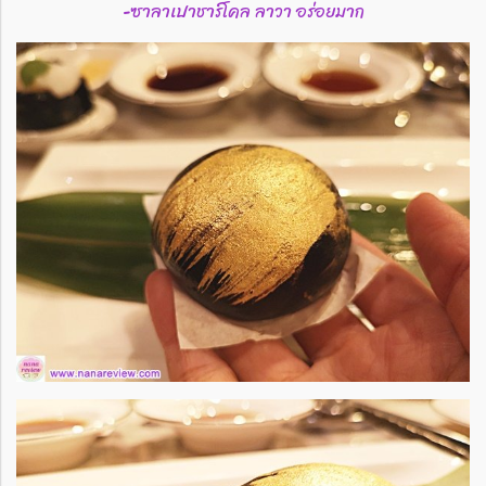
-ซาลาเปาชาร์โคล ลาวา อร่อยมาก