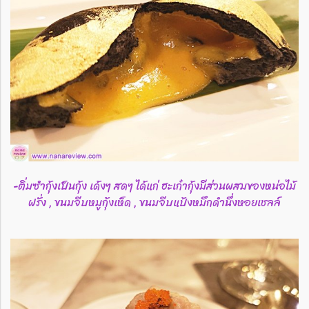
-ติ่มซำกุ้งเป็นกุ้ง เด้งๆ สดๆ ได้แก่ ฮะเก๋ากุ้งมีส่วนผสมของหน่อไม้
ฝรั่ง , ขนมจีบหมูกุ้งเห็ด , ขนมจีบแป้งหมึกดำนึ่งหอยเชลล์