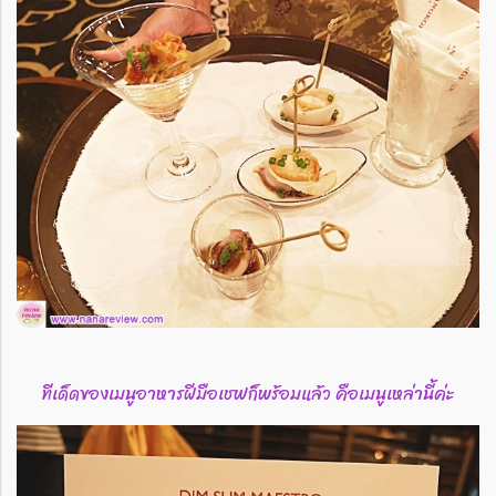
ทีเด็ดของเมนูอาหารฝีมือเชฟก็พร้อมแล้ว คือเมนูเหล่านี้ค่ะ