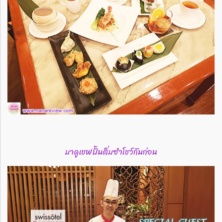
มาดูเชฟปั้นติ่มซำโชว์กันก่อน