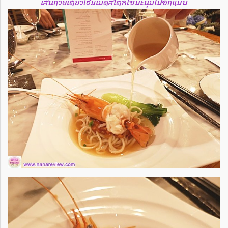
เส้นก๋วยเตี๋ยวโฮมเมดสไตล์โซบะนุ่มไปอีกแบบ