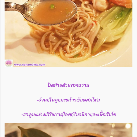
ปิดท้ายด้วยของหวาน
-รังนกในลูกมะพร้าวต้มผสมโสม
-สาคูมะม่วงเสิร์ฟราดไอศกรีมวนิลาและเนื้อส้มโอ