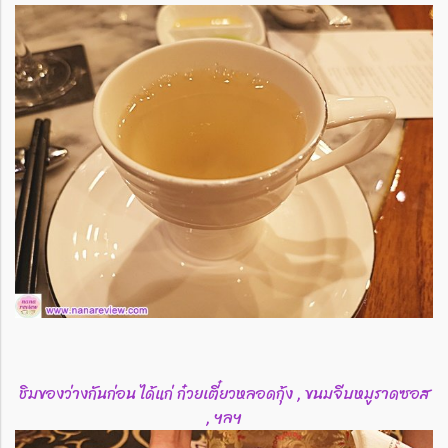
ชิมของว่างกันก่อน ได้แก่ ก๋วยเตี๋ยวหลอดกุ้ง , ขนมจีบหมูราดซอส
, ฯลฯ