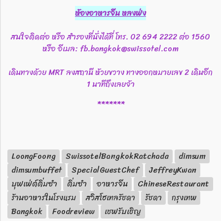
ห้องอาหารจีน หลงฟ่ง
สนใจติดต่อ หรือ สำรองที่นั่งได้ที่ โทร. 02 694 2222 ต่อ 1560
หรือ อีเมล: fb.bangkok@swissotel.com
เดินทางด้วย MRT ลงสถานี ห้วยขวาง ทางออกหมายเลข 2 เดินอีก
1 นาทีถึงเลยจ้า
*******
LoongFoong
SwissotelBangkokRatchada
dimsum
dimsumbuffet
SpecialGuestChef
JeffreyKwan
บุฟเฟ่ต์ติ่มซำ
ติ่มซำ
อาหารจีน
ChineseRestaurant
ร้านอาหารในโรงแรม
สวิสโฮเทลรัชดา
รัชดา
กรุงเทพ
Bangkok
Foodreview
เชฟรับเชิญ