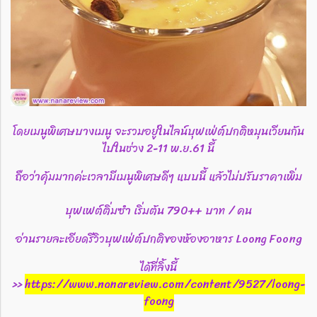
โดยเมนูพิเศษบางเมนู จะรวมอยู่ในไลน์บุฟเฟ่ต์ปกติหมุนเวียนกัน
ไปในช่วง 2-11 พ.ย.61 นี้
ถือว่าคุ้มมากค่ะเวลามีเมนูพิเศษดีๆ แบบนี้ แล้วไม่ปรับราคาเพิ่ม
บุฟเฟต์ติ่มซำ เริ่มต้น 790++ บาท / คน
อ่านรายละเอียดรีวิวบุฟเฟ่ต์ปกติของห้องอาหาร Loong Foong
ได้ที่ลิ้งนี้
>>
https://www.nanareview.com/content/9527/loong-
foong