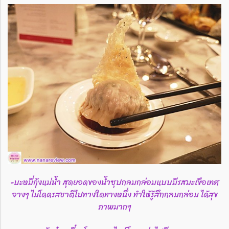
-บะหมี่กุ้งแม่น้ำ สุดยอดของน้ำซุปกลมกล่อมแบบมีรสมะเขือเทศ
จางๆ ไม่โดดรสชาติไปทางใดทางหนึ่ง ทำให้รู้สึกกลมกล่อม ได้สุข
ภาพมากๆ