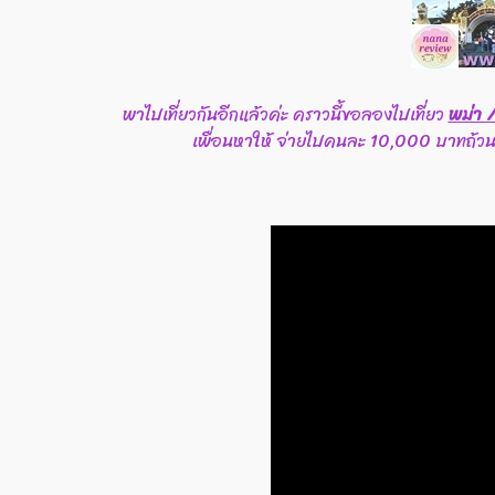
พาไปเที่ยวกันอีกแล้วค่ะ คราวนี้ขอลองไปเที่ยว
พม่า 
เพื่อนหาให้ จ่ายไปคนละ 10,000 บาทถ้วน รว