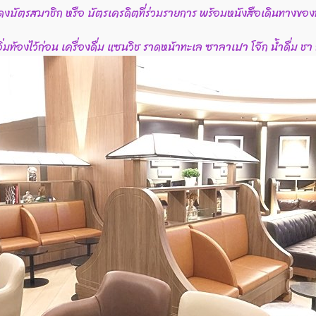
สดงบัตรสมาชิก หรือ บัตรเครดิตที่ร่วมรายการ พร้อมหนังสือเดินทางของท
ิ่มท้องไว้ก่อน เครื่องดื่ม แซนวิช ราดหน้าทะเล ซาลาเปา โจ๊ก น้ำดื่ม ช