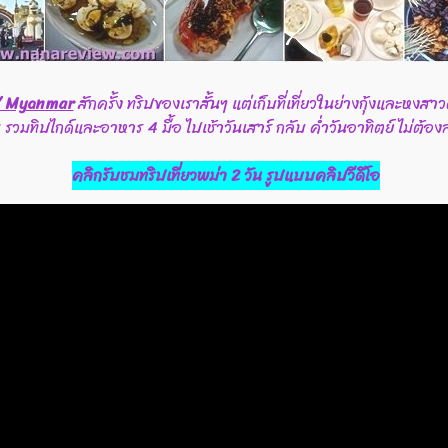
/ Myanmar
สักครั้ง ทริปของเราสั้นๆ แต่เก็บที่เที่ยวในย่างกุ้งและหงสา
มทิปไกด์และอาหาร 4 มื้อ ไปเช้าวันเสาร์ กลับ ค่ำวันอาทิตย์ ไม่ต้องล
คลิกรับชมทริปเที่ยวพม่า 2 วัน รูปแบบคลิปวีดีโอ