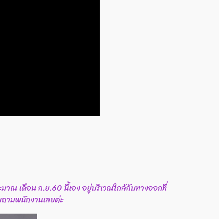
ะมาณ เดือน ก.ย.60 นี้เอง อยู่บริเวณใกล้กับทางออกที่
อบถามพนักงานเลยค่ะ