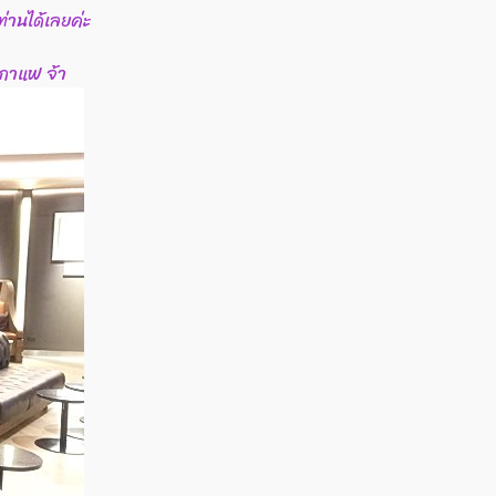
่านได้เลยค่ะ
า กาแฟ จ้า