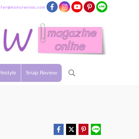
aster@nanareview.com
ifestyle
Snap Review