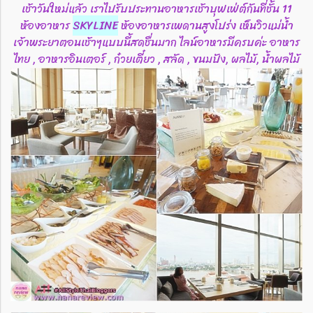
เช้าวันใหม่แล้ว เราไปรับประทานอาหารเช้าบุฟเฟ่ต์กันที่ชั้น 11
ห้องอาหาร
SKYLINE
ห้องอาหารเพดานสูงโปร่ง เห็นวิวแม่น้ำ
เจ้าพระยาตอนเช้าๆแบบนี้สดชื่นมาก ไลน์อาหารมีครบค่ะ อาหาร
ไทย , อาหารอินเตอร์ , ก๋วยเตี๋ยว , สลัด , ขนมปัง, ผลไม้, น้ำผลไม้