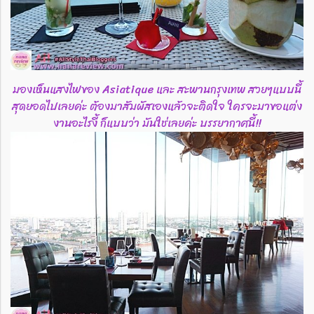
มองเห็นแสงไฟของ Asiatique และ สะพานกรุงเทพ สวยๆแบบนี้
สุดยอดไปเลยค่ะ ต้องมาสัมผัสเองแล้วจะติดใจ ใครจะมาขอแต่ง
งานอะไรงี้ ก็แบบว่า มันใช่เลยค่ะ บรรยากาศนี้!!