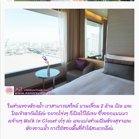
ในส่วนของห้องน้ำ เราสามารถสไลด์ บานเลื่อน 2 ด้าน เปิด และ
ปิดเข้าหากันได้ค่ะ อยากโล่งๆ ก็เปิดไว้ได้เลย ซึ่งออกแบบมา
คล้ายๆ Walk in Closet เก๋ๆ ค่ะ และแบ่งส่วนเป็นห้องสุขาและ
ห้องอาบน้ำ การใช้สอยพื้นที่ทำได้สะดวกดีค่ะ