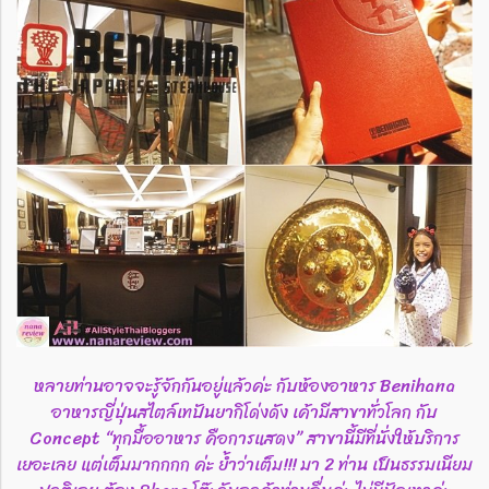
หลายท่านอาจจะรู้จักกันอยู่แล้วค่ะ กับห้องอาหาร Benihana
อาหารญี่ปุ่นสไตล์เทปันยากิโด่งดัง เค้ามีสาขาทั่วโลก กับ
Concept “ทุกมื้ออาหาร คือการแสดง” สาขานี้มีที่นั่งให้บริการ
เยอะเลย แต่เต็มมากกกก ค่ะ ย้ำว่าเต็ม!!! มา 2 ท่าน เป็นธรรมเนียม