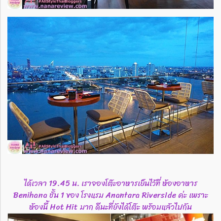
ได้เวลา 19.45 น. เราจองโต๊ะอาหารเย็นไว้ที่ ห้องอาหาร
Benihana ชั้น 1 ของ โรงแรม Anantara Riverside ค่ะ เพราะ
ห้องนี้ Hot Hit มาก ดีนะที่ยังได้โต๊ะ พร้อมแล้วไปกัน