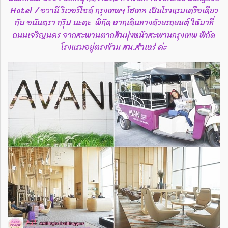
Hotel / อวานี ริเวอร์ไซด์ กรุงเทพฯ โฮเทล เป็นโรงแรมเครือเดียว
กับ อนันตรา กรุ๊ป นะคะ พิกัด หากเดินทางด้วยรถยนต์ ให้มาที่
ถนนเจริญนคร จากสะพานตากสินมุ่งหน้าสะพานกรุงเทพ พิกัด
โรงแรมอยู่ตรงข้าม สน.สำเหร่ ค่ะ