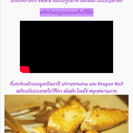
ปกติเลย ต้อง Share โต๊ะกับลูกค้าท่านอื่นค่ะ ไม่มีปัญหาค่ะ
คลิกรับชมรูปแบบคลิปวีดีโอ
อิ่มอร่อยด้วยเมนูเทปันยากิ ปลาแซลมอน และ Dragon Roll
พร้อมกับชมเชฟโชว์ลีลา ผัดผัก โยนไข่ สนุกสนานมาก