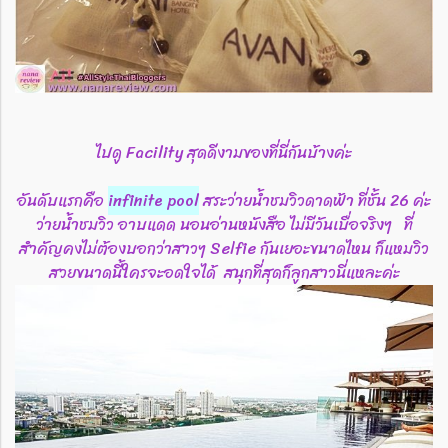
ไปดู Facility สุดดีงามของที่นี่กันบ้างค่ะ
อันดับแรกคือ
infinite pool
สระว่ายน้ำชมวิวดาดฟ้า ที่ชั้น 26 ค่ะ
ว่ายน้ำชมวิว อาบแดด นอนอ่านหนังสือ ไม่มีวันเบื่อจริงๆ ที่
สำคัญคงไม่ต้องบอกว่าสาวๆ Selfie กันเยอะขนาดไหน ก็แหมวิว
สวยขนาดนี้ใครจะอดใจได้ สนุกที่สุดก็ลูกสาวนี่แหละค่ะ