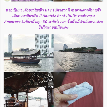
หากเดินทางด้วยรถไฟฟ้า BTS ให้ลงสถานี สะพานตากสิน แล้ว
เดินลงมาที่ท่าเรือ มี Shuttle Boat เป็นเรือของโรงแรม
Anantara รับที่ท่าเรือทุก 30 นาทีค่ะ เวลาขึ้นเรือมีผ้าเย็นแจกด้วย
ชื่นใจหายเหนื่อยค่ะ