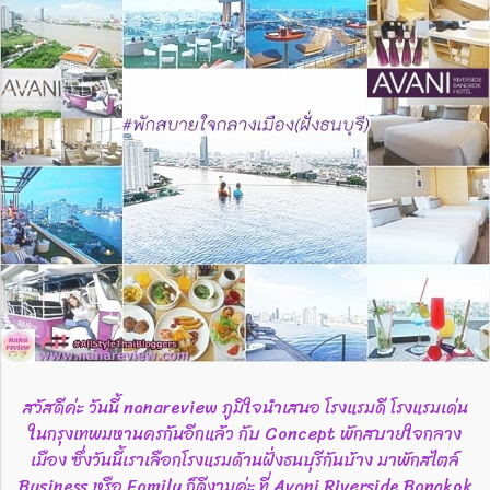
สวัสดีค่ะ วันนี้ nanareview ภูมิใจนำเสนอ โรงแรมดี โรงแรมเด่น
ในกรุงเทพมหานครกันอีกแล้ว กับ Concept พักสบายใจกลาง
เมือง ซึ่งวันนี้เราเลือกโรงแรมด้านฝั่งธนบุรีกันบ้าง มาพักสไตล์
Business หรือ Family ก็ดีงามค่ะ ที่ Avani Riverside Bangkok