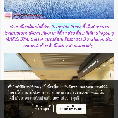
แล้วเราก็มาเดินเล่นที่ห้าง
Riverside Plaza
ซึ่งติดกับอาคาร
โรงแรมเลยค่ะ เพียงลงลิฟท์ มาที่ชั้น 1 หรือ ชั้น 2 ก็เดิน Shopping
กันได้ค่ะ มีร้าน Outlet แบรนด์เนม ร้านอาหาร มี 7-Eleven ด้วย
หากมาพักดึกๆ หิวก็ไม่ต้องกลัวอดค่ะ แฮ่ๆ
เว็บไซต์นี้มีการใช้งานคุกกี้ เพื่อเพิ่มประสิทธิภาพและประสบการณ์ที่ดี
ในการใช้งานเว็บไซต์ของท่าน ท่านสามารถอ่านรายละเอียดเพิ่มเติม
ได้ที่
นโยบายความเป็นส่วนตัว
และ
นโยบายคุกกี้
ตั้งค่าคุกกี้
ยอมรับทั้งหมด