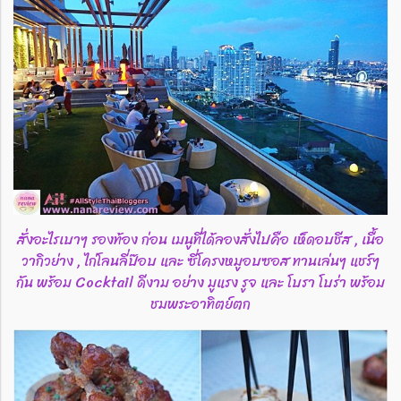
สั่งอะไรเบาๆ รองท้อง ก่อน เมนูที่ได้ลองสั่งไปคือ เห็ดอบชีส , เนื้อ
วากิวย่าง , ไก่โลนลี่ป๊อบ และ ซี่โครงหมูอบซอส ทานเล่นๆ แชร์ๆ
กัน พร้อม Cocktail ดีงาม อย่าง มูแรง รูจ และ โบรา โบร่า พร้อม
ชมพระอาทิตย์ตก