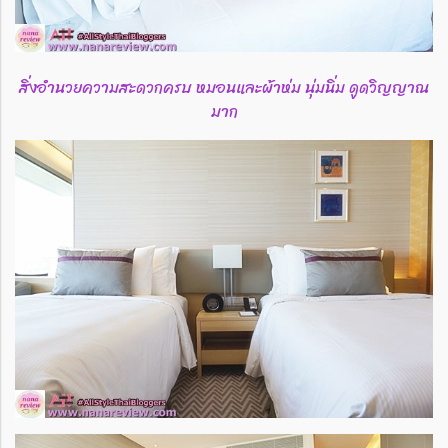
สิ่งอำนวยความสะดวกครบ หมอนและผ้าห่ม นุ่มนิ่ม ดูดวิญญาณ
มาก