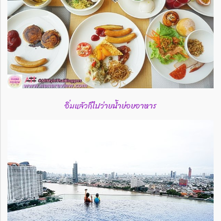
อิ่มแล้วก็ไปว่ายน้ำย่อยอาหาร