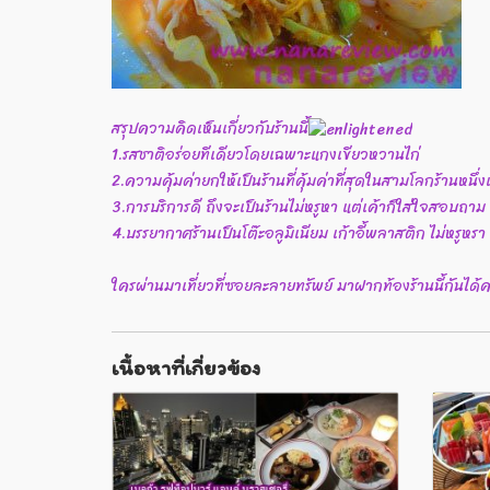
สรุปความคิดเห็นเกี่ยวกับร้านนี้
1.รสชาติอร่อยทีเดียวโดยเฉพาะแกงเขียวหวานไก่
2.ความคุ้มค่ายกให้เป็นร้านที่คุ้มค่าที่สุดในสามโลกร้านหนึ
3.การบริการดี ถึงจะเป็นร้านไม่หรูหา แต่เค้าก็ใส่ใจสอบถาม
4.บรรยากาศร้านเป็นโต๊ะอลูมิเนียม เก้าอี้พลาสติก ไม่หรูหรา
ใครผ่านมาเที่ยวที่ซอยละลายทรัพย์ มาฝากท้องร้านนี้กันได้ค
เนื้อหาที่เกี่ยวข้อง