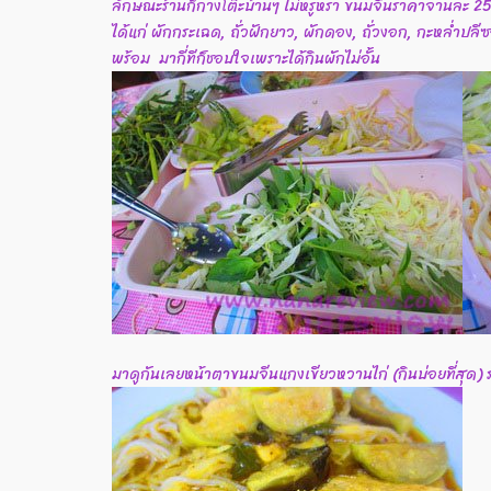
ลักษณะร้านก็กางโต๊ะบ้านๆ ไม่หรูหรา ขนมจีนราคาจานละ 25 บ
ได้แก่ ผักกระเฉด, ถั่วฝักยาว, ผักดอง, ถั่วงอก, กะหล่ำปลีซ
พร้อม มากี่ทีก็ชอบใจเพราะได้กินผักไม่อั้น
มาดูกันเลยหน้าตาขนมจีนแกงเขียวหวานไก่ (กินบ่อยที่สุด) ร