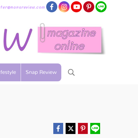
aster@nanareview.com
ifestyle
Snap Review