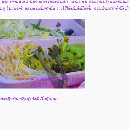
าท เท่านั้น มี 3 หม้อ แกงเขียวหวานไก่ , น้ำยากะทิ และน้ำยาป่า แต่ที่ชอบม
อย, ใบแมงลัก และมะระต้มสุกหั่น วางไว้ให้เติมได้ไม่อั้น การเพิ่มรสชาติก็มี น
สชาติอร่อยเผ็ดกำลังดี เริ่มกันเลย