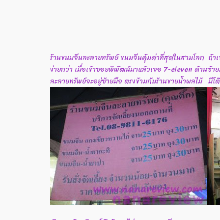
ร้านขนมจีนละลายทรัพย์ ขนมจีนคุ้มค่าที่สุดในสามโลก ถ้
ง่ายกว่า เมื่อเข้าซอยพิพัฒน์มาแล้วเจอ 7-eleven ด้านซ้
ละลายทรัพย์จะอยู่ซ้ายมือ ตรงข้ามกับร้านขายน้ำผลไม้ มีโต