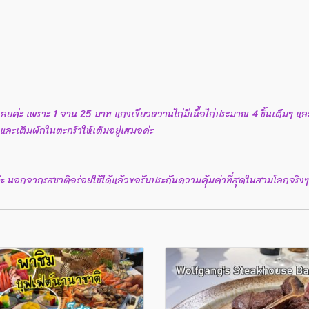
่งเลยค่ะ เพราะ 1 จาน 25 บาท แกงเขียวหวานไก่มีเนื้อไก่ประมาณ 4 ชิ้นเต็มๆ และ
 และเติมผักในตะกร้าให้เต็มอยู่เสมอค่ะ
่ะ นอกจากรสชาติอร่อยใช้ได้แล้วขอรับประกันความคุ้มค่าที่สุดในสามโลกจริงๆ 1