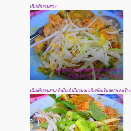
เติมผักรอบสอง
เติมผักรอบสาม กินไปเติมไปแบบเพลินๆไม่เขินเพราะคนข้างๆ