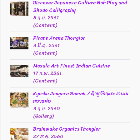
Discover Japanese Culture Noh Play and
Shodo Calligraphy
8 ก.ย. 2561
(Content)
Pirate Arena Thonglor
3 มี.ค. 2561
(Content)
Masala Art Finest Indian Cuisine
17 ก.พ. 2561
(Content)
Kyushu Jangara Ramen / คิวชูจังกะระ ราเมน
ทองหล่อ
3 ก.ย. 2560
(Gallery)
Brainwake Organics Thonglor
27 ส.ค. 2560