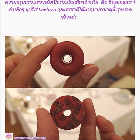
ความกรุบกรอบของคริสปี้กรอบชิ้นเล็กๆด้านใน คือ ช็อคโกแลต 1
คำเล็กๆ แต่ใส่ texture และรสชาติได้มากมายขนาดนี้ สุดยอด
จริงๆค่ะ