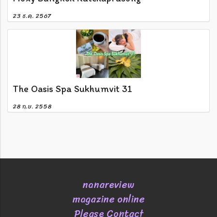
23 ธ.ค. 2567
The Oasis Spa Sukhumvit 31
28 ก.ย. 2558
nanareview
magazine online
Please Contact