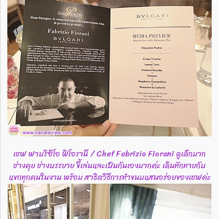
เชฟ ฟาบริซิโอ ฟิโอรานี / Chef Fabrizio Fiorani ดูเด็กมาก
ช่างคุย ช่างบรรยาย ขี้เล่นและเป็นกันเองมากค่ะ เดินทักทายกับ
แขกทุกคนในงาน พร้อม สาธิตวิธีการทำขนมแสนอร่อยของเชฟค่ะ