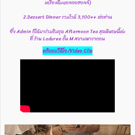
เครื่องดื่มแอลกอฮอลล์)
2.Dessert Dinner รวมไวน์ 3,100++ ต่อท่าน
ซึ่ง Admin ก็ได้มาร่วมชิมชุด Afternoon Tea สุดพิเศษนี้ค่ะ
ที่ ร้าน Laduree ชั้น M สยามพารากอน
คลิกชมวีดีโอ/Video Clip