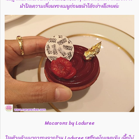
นำปิดความเลี่ยนของเมนูก่อนหน้าได้อย่างดีเลยค่ะ
Macarons by Laduree
ปิดท้ายด้วยมาการองจากร้าน Laduree รสช็อคโกแลตเข้ม เนื้อไม่