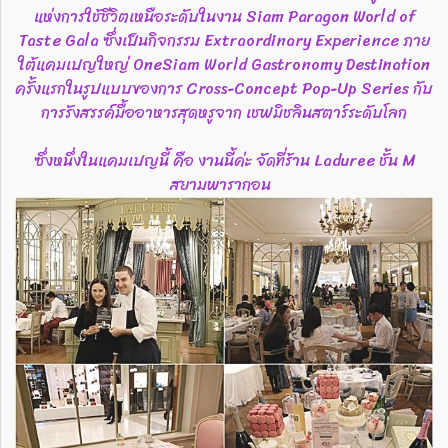
แห่งการใช้ชีวิตเหนือระดับในงาน Siam Paragon World of
Taste Gala ซึ่งเป็นกิจกรรม Extraordinary Experience ภาย
ใต้แคมเปญใหญ่ OneSiam World Gastronomy Destination
ครั้งแรกในรูปแบบของการ Cross-Concept Pop-Up Series กับ
การรังสรรค์มื้ออาหารสุดหรูจาก เชฟมิชลินสตาร์ระดับโลก
ซึ่งหนึ่งในแคมเปญนี้ คือ งานนี้ค่ะ จัดที่ร้าน Laduree ชั้น M
สยามพารากอน