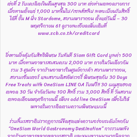
ต่อที่ 2 รับเครดิตเงินคืนสูงสุด 300 บาท ต่อท่านตลอดรายการ
เมื่อทานตั้งแต่ 1,000 บาทขึ้นไป/เซลส์สลิป ลงทะเบียนรับสิทธิ์
ได้ที่ ชั้น M ฝั่ง Stardome, สยามพารากอน ตั้งแต่วันนี้ – 30
พฤศจิกายน 61 ดูรายละเอียดเพิ่มเติมที่
www.scb.co.th/creditcard
ยิ่งทานยิ่งคุ้มกับสิทธิพิเศษ รับทันที Siam Gift Card มูลค่า 500
บาท เมื่อทานอาหารสะสมครบ 2,000 บาท ภายในวันเดียวกัน
รวม 3 ศูนย์ฯ จากร้านอาหารในศูนย์การค้า สยามพารากอน,
สยามเซ็นเตอร์ และสยามดิสคัฟเวอรี่ พิเศษสุดกับ 30 Days
Free Treats with OneSiam LINE OA รับฟรี!! 30 เมนูสุดฮอต
ตลอด 30 วัน จำกัดวันละ 100 สิทธิ์ รวม 3,000 สิทธิ์ ที่ วันสยาม
ตลอดเดือนพฤศจิกายนนี้ เพียง add line OneSiam เพื่อไม่ให้
พลาดในการติดตามความพิเศษแบบนี้
​ ร่วมลิ้มรสชาติปรากฏการณ์ขีดสุดแห่งความอร่อยระดับโลกกับ
“OneSiam World Gastronomy Destination” การรวมพลัง
จากร้านอาหารหลากหลายรสชาติ และขนมหวานนานาชนิดจาก