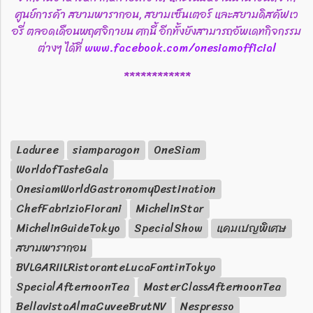
ศูนย์การค้า สยามพารากอน, สยามเซ็นเตอร์ และสยามดิสคัฟเว
อรี่ ตลอดเดือนพฤศจิกายน ศกนี้ อีกทั้งยังสามารถอัพเดทกิจกรรม
ต่างๆ ได้ที่
www.facebook.com/onesiamofficial
************
Laduree
siamparagon
OneSiam
WorldofTasteGala
OnesiamWorldGastronomyDestination
ChefFabrizioFiorani
MichelinStar
MichelinGuideTokyo
SpecialShow
แคมเปญพิเศษ
สยามพารากอน
BVLGARIILRistoranteLucaFantinTokyo
SpecialAfternoonTea
MasterClassAfternoonTea
BellavistaAlmaCuveeBrutNV
Nespresso