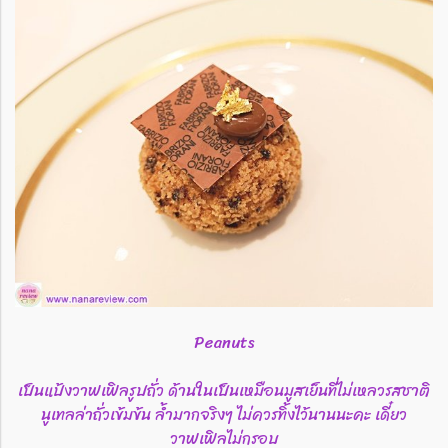
Peanuts
เป็นแป้งวาฟเฟิลรูปถั่ว ด้านในเป็นเหมือนมูสเย็นที่ไม่เหลวรสชาติ
นูเทลล่าถั่วเข้มข้น ล้ำมากจริงๆ ไม่ควรทิ้งไว้นานนะคะ เดี๋ยว
วาฟเฟิลไม่กรอบ