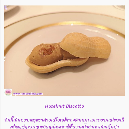
Hazelnut Biscotto
อันนี้เน้นความหรูหราด้วยเหรียญสีทองด้านบน และความแน่ของบิ
สกิตแต่กรอบและอัดแน่นรสชาติที่หวานล้ำฮาเซลนัทเต็มคำ