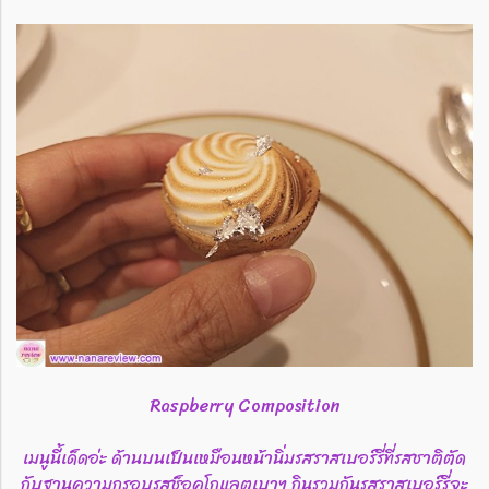
Raspberry Composition
เมนูนี้เด็ดอ่ะ ด้านบนเป็นเหมือนหน้านิ่มรสราสเบอร์รี่ที่รสชาติตัด
กับฐานความกรอบรสช็อคโกแลตเบาๆ กินรวมกันรสราสเบอร์รี่จะ