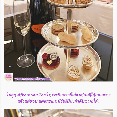
ในชุด Afternoon Tea ใครจะชิมจากชิ้นไหนก่อนก็ได้เลยนะคะ
แล้วแต่ชอบ แต่เชฟแนะนำให้เรียงลำดับตามนี้ค่ะ