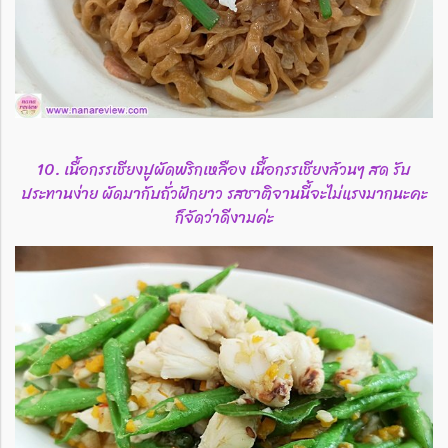
10. เนื้อกรรเชียงปูผัดพริกเหลือง เนื้อกรรเชียงล้วนๆ สด รับ
ประทานง่าย ผัดมากับถั่วฝักยาว รสชาติจานนี้จะไม่แรงมากนะคะ
ก็จัดว่าดีงามค่ะ