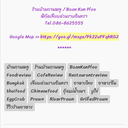
ร้านบ้านกานพลู / Baan Kan Ploo
พิกัดเลียบด่วนรามอินทรา
Tel.​086-8625555
Google Map >>
https://goo.gl/maps/Pk22uPFqhRG2
******
บ้านกานพลู
ร้านบ้านกานพลู
BaanKanPloo
Foodreview
CafeReview
Restaurantreview
Bangkok
เลียบด่วนรามอินทรา
อาหารไทย
อาหารจีน
thaifood
Chinesefood
กุ้งแม่น้ำเผา
ปูไข่
EggCrab
Prawn
RiverPrawn
GrilledPrawn
รีวิวร้านอาหาร