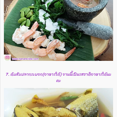
7. ต้มส้มปลากระบอก(อาหารใต้) จานนี้เป็นรสชาติอาหารใต้นะ
คะ