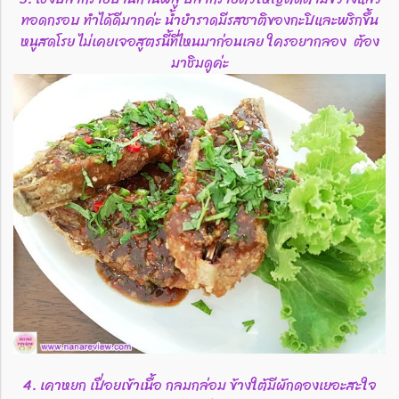
ทอดกรอบ ทำได้ดีมากค่ะ น้ำยำราดมีรสชาติของกะปิและพริกขึ้น
หนูสดโรย ไม่เคยเจอสูตรนี้ที่ไหนมาก่อนเลย ใครอยากลอง ต้อง
มาชิมดูค่ะ
4. เคาหยก เปื่อยเข้าเนื้อ กลมกล่อม ข้างใต้มีผักดองเยอะสะใจ