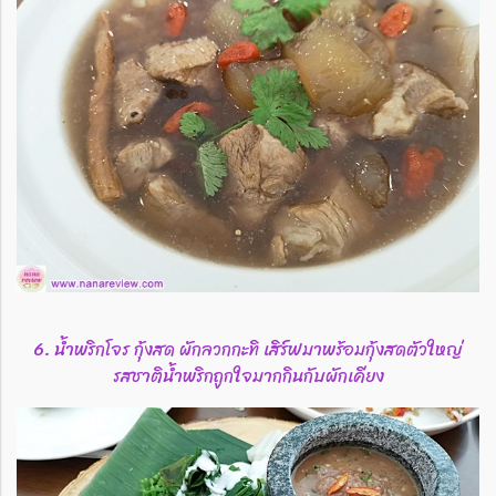
6. น้ำพริกโจร กุ้งสด ผักลวกกะทิ เสิร์ฟมาพร้อมกุ้งสดตัวใหญ่
รสชาติน้ำพริกถูกใจมากกินกับผักเคียง