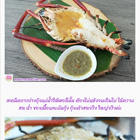
เทคนิคการย่างกุ้งแม่น้ำให้พอดีนั้น ต้องไม่แห้งจนเกินไป ได้ความ
สด ฉ่ำ ของเนื้อและมันกุ้ง กุ้งเค้าสดจริง ใหญ่จริงค่ะ