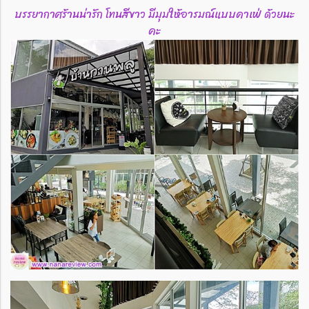
บรรยากาศร้านน่ารัก โทนสีขาว มีมุมให้อารมณ์แบบคาเฟ่ ด้วยนะ
คะ