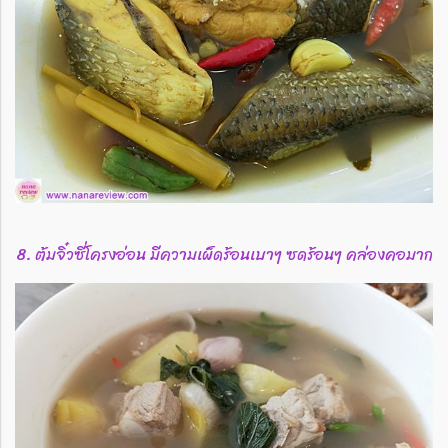
8. ต้มจิ๋วซี่โครงอ่อน มีความเผ็ดร้อนเบาๆ ซดร้อนๆ คล่องคอมาก