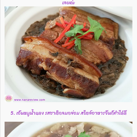
เลยค่ะ
5. เอ็นหมูน้ำแดง รสชาติกลมกล่อม สไตล์อาหารจีนก็ทำได้ดี