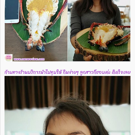
ก้ามทางร้านบริการนำไปทุบให้ กินง่ายๆ ลูกสาวก็ชอบค่ะ ติดใจเลย