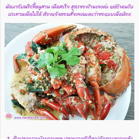
ผัดมากับพริกขี้หนูสวน เผ็ดสะใจ สูตรของร้านเลยค่ะ แต่ถ้าคนรับ
ประทานเผ็ดไม่ได้ ต้องแจ้งตอนสั่งเลยนะคะว่าขอแบบเผ็ดน้อย
3. เชิงปลากรายบ้านกานพลู ปลากรายตัวใหญ่ตัดตามขวางแล้ว