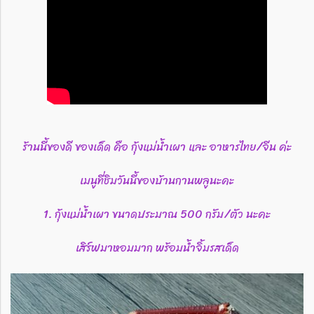
ร้านนี้ของดี ของเด็ด คือ กุ้งแม่น้ำเผา และ อาหารไทย/จีน ค่ะ
เมนูที่ชิมวันนี้ของบ้านกานพลูนะคะ
1. กุ้งแม่น้ำเผา ขนาดประมาณ 500 กรัม/ตัว นะคะ
เสิร์ฟมาหอมมาก พร้อมน้ำจิ้มรสเด็ด