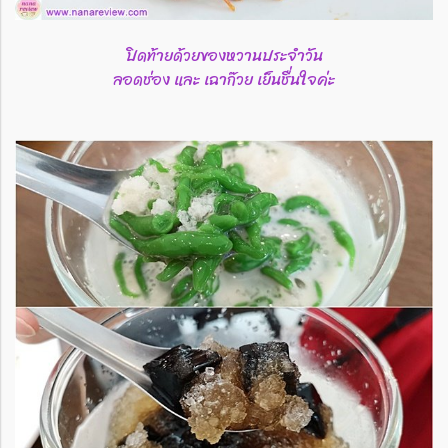
ปิดท้ายด้วยของหวานประจำวัน
ลอดช่อง และ เฉาก๊วย เย็นชื่นใจค่ะ