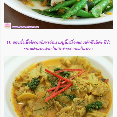
11. แกงคั่วเนื้อโคขุนกับข่าอ่อน เมนูนี้เครื่องแกงเค้าถึงดีค่ะ มีข่า
อ่อนฝานมาด้วย กินกับข้าวสวยเพลินมาก