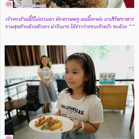
เจ้าของร้านนี้ก็ไม่ธรรมดา น้องกานพลู คนนี้เองค่ะ มาเสิร์ฟอาหาร
จานสุดท้ายด้วยตัวเอง น่ารักมาก ได้ข่าวว่าชอบเข้าครัว ซะด้วย ^^