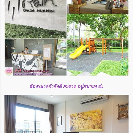
ห้องขนาดกำลังดี สะอาด อยู่สบายๆ ค่ะ