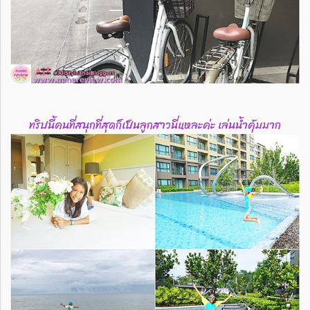
ทริปนี้คนที่สนุกที่สุดก็เป็นลูกสาวนี่แหละค่ะ เล่นน้ำคุ้มมาก