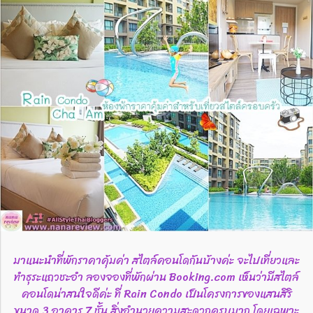
มาแนะนำที่พักราคาคุ้มค่า สไตล์คอนโดกันบ้างค่ะ จะไปเที่ยวและ
ทำธุระแถวชะอำ ลองจองที่พักผ่าน Booking.com เห็นว่ามีสไตล์
คอนโดน่าสนใจดีค่ะ ที่ Rain Condo เป็นโครงการของแสนสิริ
ขนาด 3 อาคาร 7 ชั้น สิ่งอำนวยความสะดวกครบมาก โดยเฉพาะ