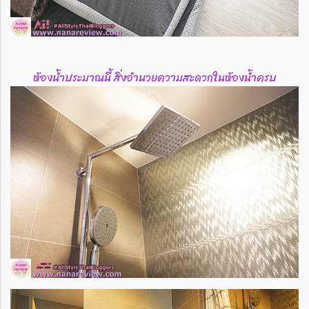
ห้องน้ำประมาณนี้ สิ่งอำนวยความสะดวกในห้องน้ำครบ