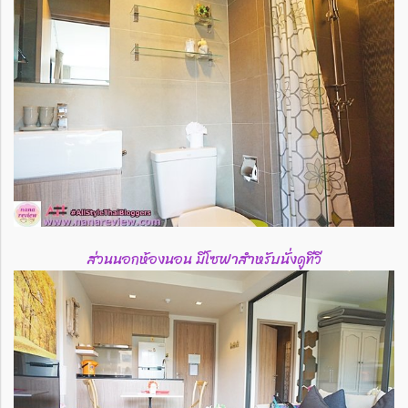
ส่วนนอกห้องนอน มีโซฟาสำหรับนั่งดูทีวี