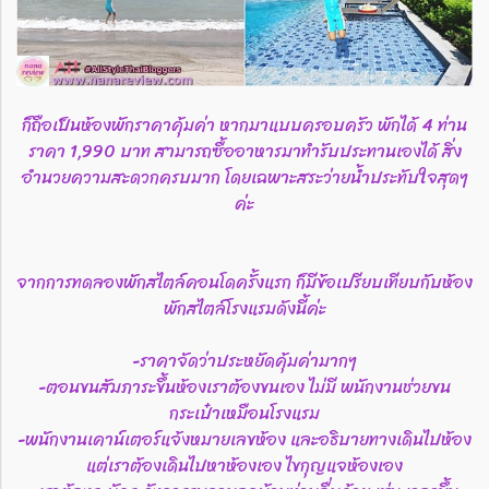
ก็ถือเป็นห้องพักราคาคุ้มค่า หากมาแบบครอบครัว พักได้ 4 ท่าน
ราคา 1,990 บาท สามารถซื้ออาหารมาทำรับประทานเองได้ สิ่ง
อำนวยความสะดวกครบมาก โดยเฉพาะสระว่ายน้ำประทับใจสุดๆ
ค่ะ
จากการทดลองพักสไตล์คอนโดครั้งแรก ก็มีข้อเปรียบเทียบกับห้อง
พักสไตล์โรงแรมดังนี้ค่ะ
-ราคาจัดว่าประหยัดคุ้มค่ามากๆ
-ตอนขนสัมภาระขึ้นห้องเราต้องขนเอง ไม่มี พนักงานช่วยขน
กระเป๋าเหมือนโรงแรม
-พนักงานเคาน์เตอร์แจ้งหมายเลขห้อง และอธิบายทางเดินไปห้อง
แต่เราต้องเดินไปหาห้องเอง ไขกุญแจห้องเอง