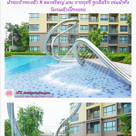
น้ำตกจำลองตัว R ขนาดใหญ่ และ จากกุชชี่ ลูกติดใจ เล่นน้ำทั้ง
วันจนตัวเปื่อยเลย