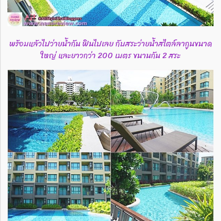
พร้อมแล้วไปว่ายน้ำกัน ฟินไปเลย กับสระว่ายน้ำสไตล์ลากูนขนาด
ใหญ่ และยาวกว่า 200 เมตร ขนานกัน 2 สระ