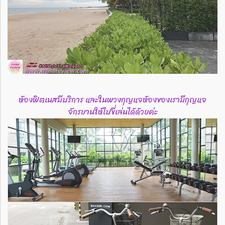
ห้องฟิตเนสมีบริการ และในพวงกุญแจห้องของเรามีกุญแจ
จักรยานให้ไปขี่เล่นได้ด้วยค่ะ