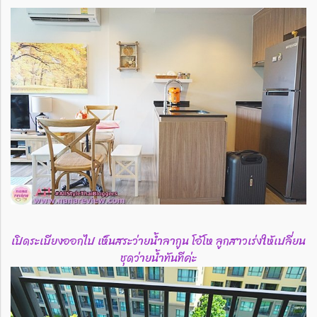
เปิดระเบียงออกไป เห็นสระว่ายน้ำลากูน โอ้โห ลูกสาวเร่งให้เปลี่ยน
ชุดว่ายน้ำทันทีค่ะ