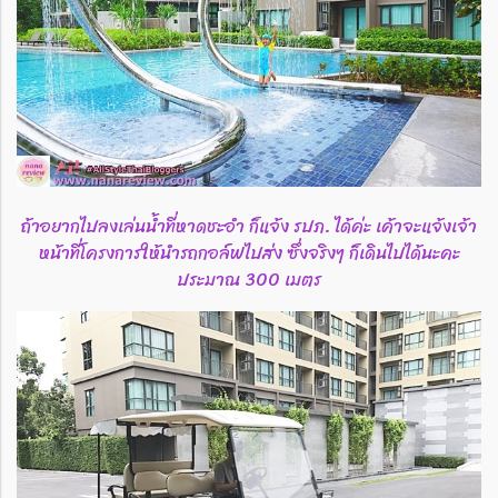
ถ้าอยากไปลงเล่นน้ำที่หาดชะอำ ก็แจ้ง รปภ. ได้ค่ะ เค้าจะแจ้งเจ้า
หน้าที่โครงการให้นำรถกอล์ฟไปส่ง ซึ่งจริงๆ ก็เดินไปได้นะคะ
ประมาณ 300 เมตร