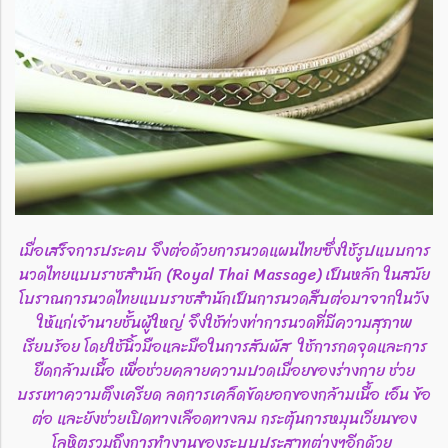
เมื่อเสร็จการประคบ จึงต่อด้วยการนวดแผนไทยซึ่งใช้รูปแบบการ
นวดไทยแบบราชสำนัก (Royal Thai Massage) เป็นหลัก ในสมัย
โบราณการนวดไทยแบบราชสำนักเป็นการนวดสืบต่อมาจากในวัง
ให้แก่เจ้านายชั้นผู้ใหญ่ จึงใช้ท่วงท่าการนวดที่มีความสุภาพ
เรียบร้อย โดยใช้นิ้วมือและมือในการสัมผัส ใช้การกดจุดและการ
ยืดกล้ามเนื้อ เพื่อช่วยคลายความปวดเมื่อยของร่างกาย ช่วย
บรรเทาความตึงเครียด ลดการเคล็ดขัดยอกของกล้ามเนื้อ เอ็น ข้อ
ต่อ และยังช่วยเปิดทางเลือดทางลม กระตุ้นการหมุนเวียนของ
โลหิตรวมถึงการทำงานของระบบประสาทต่างๆอีกด้วย