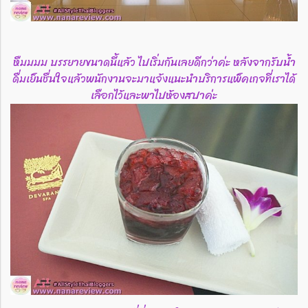
หืมมมม บรรยายขนาดนี้แล้ว ไปเริ่มกันเลยดีกว่าค่ะ หลังจากรับน้ำ
ดื่มเย็นชื่นใจแล้วพนักงานจะมาแจ้งแนะนำบริการแพ็คเกจที่เราได้
เลือกไว้และพาไปห้องสปาค่ะ