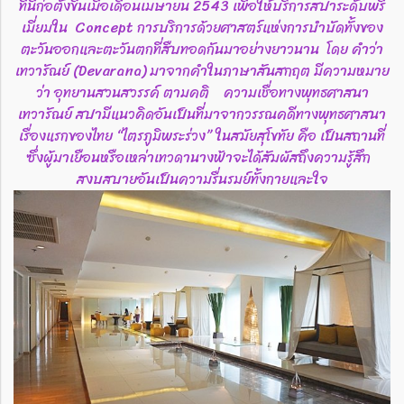
ที่นี่ก่อตั้งขึ้นเมื่อเดือนเมษายน 2543 เพื่อให้บริการสปาระดับพรี
เมี่ยมใน Concept การบริการด้วยศาสตร์แห่งการบำบัดทั้งของ
ตะวันออกและตะวันตกที่สืบทอดกันมาอย่างยาวนาน โดย คำว่า
เทวารัณย์ (Devarana) มาจากคำในภาษาสันสกฤต มีความหมาย
ว่า อุทยานสวนสวรรค์ ตามคติ ความเชื่อทางพุทธศาสนา
เทวารัณย์ สปามีแนวคิดอันเป็นที่มาจากวรรณคดีทางพุทธศาสนา
เรื่องแรกของไทย “ไตรภูมิพระร่วง” ในสมัยสุโขทัย คือ เป็นสถานที่
ซึ่งผู้มาเยือนหรือเหล่าเทวดานางฟ้าจะได้สัมผัสถึงความรู้สึก
สงบสบายอันเป็นความรื่นรมย์ทั้งกายและใจ