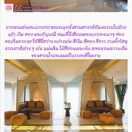
การตกแต่งและบรรยากาศประดุจดั่งสวนสวรรค์อันงดงามไปด้วย
แก้ว เงิน ทอง และอัญมณี ขณะที่มีเสียงเพลงบรรเลงเบาๆ ล่อง
ลอยในอากาศ ใช้สีที่สว่าง อย่างเช่น สีเงิน สีทอง สีขาว รวมทั้งวัสดุ
ธรรมชาติต่าง ๆ เช่น แผ่นหิน ไม้สีอ่อนและเข้ม ตลอดจนความเย็น
ของสายน้ำและดนตรีบรรเลงที่ไพเราะ