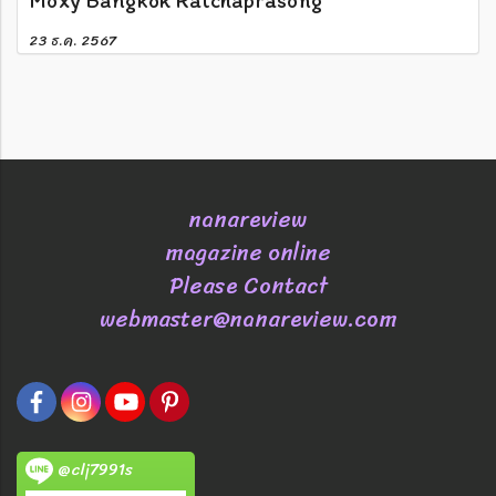
23 ธ.ค. 2567
nanareview
magazine online
Please Contact
webmaster@nanareview.com
@clj7991s