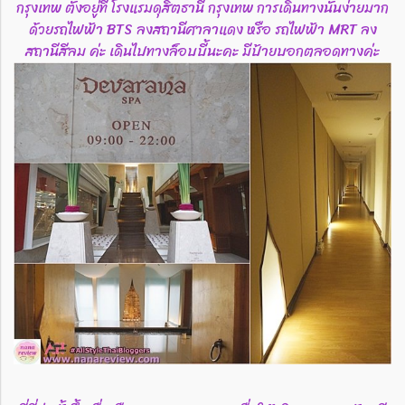
กรุงเทพ ตั้งอยู่ที่ โรงแรมดุสิตธานี กรุงเทพ การเดินทางนั้นง่ายมาก
ด้วยรถไฟฟ้า BTS ลงสถานีศาลาแดง หรือ รถไฟฟ้า MRT ลง
สถานีสีลม ค่ะ เดินไปทางล็อบบี้นะคะ มีป้ายบอกตลอดทางค่ะ