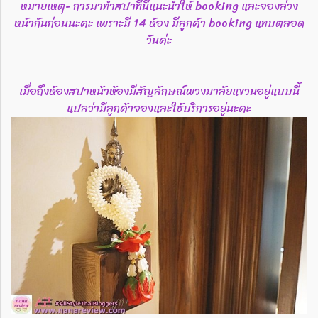
หมายเหตุ
- การมาทำสปาที่นี่แนะนำให้ booking และจองล่วง
หน้ากันก่อนนะคะ เพราะมี 14 ห้อง มีลูกค้า booking แทบตลอด
วันค่ะ
เมื่อถึงห้องสปาหน้าห้องมีสัญลักษณ์พวงมาลัยแขวนอยู่แบบนี้
แปลว่ามีลูกค้าจองและใช้บริการอยู่นะคะ