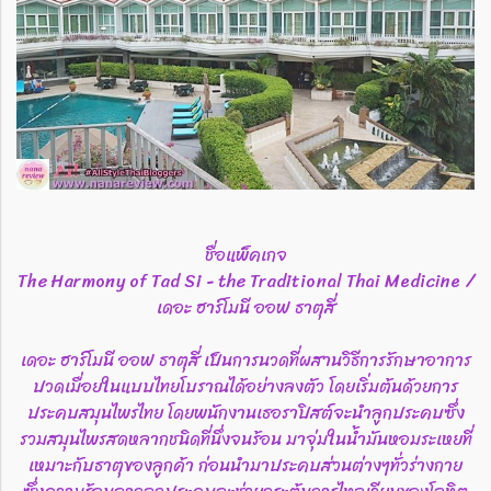
ชื่อแพ็คเกจ
The Harmony of Tad Si - the Traditional Thai Medicine /
เดอะ ฮาร์โมนี ออฟ ธาตุสี่
เดอะ ฮาร์โมนี ออฟ ธาตุสี่ เป็นการนวดที่ผสานวิธีการรักษาอาการ
ปวดเมื่อยในแบบไทยโบราณได้อย่างลงตัว โดยเริ่มต้นด้วยการ
ประคบสมุนไพรไทย โดยพนักงานเธอราปิสต์จะนำลูกประคบซึ่ง
รวมสมุนไพรสดหลากชนิดที่นึ่งจนร้อน มาจุ่มในน้ำมันหอมระเหยที่
เหมาะกับธาตุของลูกค้า ก่อนนำมาประคบส่วนต่างๆทั่วร่างกาย