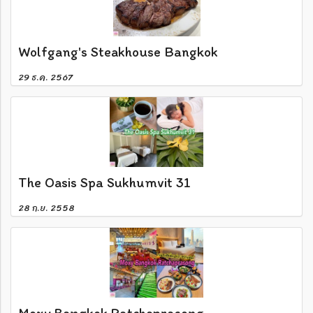
Wolfgang's Steakhouse Bangkok
29 ธ.ค. 2567
The Oasis Spa Sukhumvit 31
28 ก.ย. 2558
Moxy Bangkok Ratchaprasong