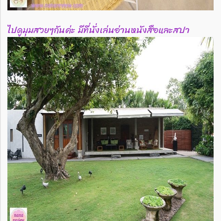
ไปดูมุมสวยๆกันค่ะ มีที่นั่งเล่นอ่านหนังสือและสปา