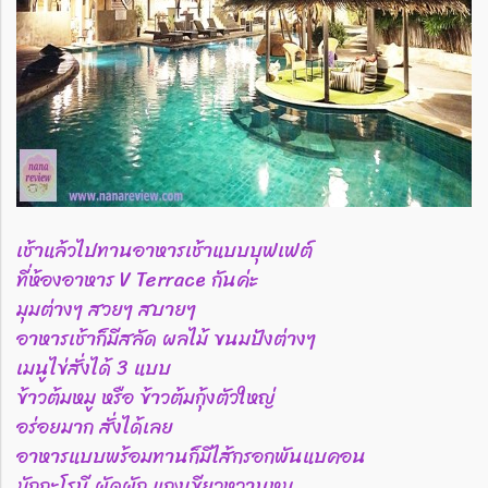
เช้าแล้วไปทานอาหารเช้าแบบบุฟเฟต์
ที่ห้องอาหาร V Terrace กันค่ะ
มุมต่างๆ สวยๆ สบายๆ
อาหารเช้าก็มีสลัด ผลไม้ ขนมปังต่างๆ
เมนูไข่สั่งได้ 3 แบบ
ข้าวต้มหมู หรือ ข้าวต้มกุ้งตัวใหญ่
อร่อยมาก สั่งได้เลย
อาหารแบบพร้อมทานก็มีไส้กรอกพันแบคอน
มักกะโรนี ผัดผัก แกงเขียวหวานหมู