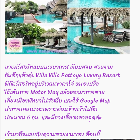
มาชมรีสอร์ทแบบบรรยากาศ เงียบสงบ สวยงาม
กันอีกแล้วค่ะ Villa Villa Pattaya Luxury Resort
พิกัดรีสอร์ทอยู่บริเวณเขาตาโล่ หนองปรือ
ใช้เส้นทาง Motor Way แล้วออกมาทางสาย
เลี่ยงเมืองพัทยาไปสัตหีบ และใช้ Google Map
นำทางเลยนะคะเพราะค่อนข้างเข้าไปลึก
ประมาณ 6 กม. และมีทางเลี้ยวหลายจุดค่ะ
เข้ามาก็จะพบกับความสวยงามของ ล็อบบี้