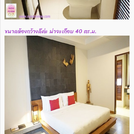
ขนาดห้องกว้างดีค่ะ น่าจะเกือบ 40 ตร.ม.