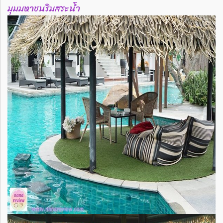
มุมมหาชนริมสระน้ำ