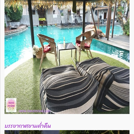
บรรยากาศยามค่ำคืน