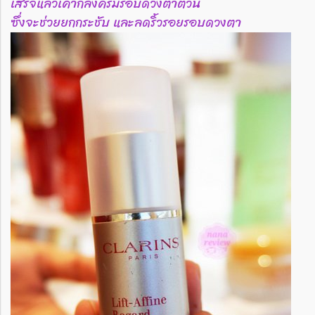
เสร็จแล้วเค้าก็ลงครีมรอบดวงตาตัวนี้
ซึ่งจะช่วยยกกระชับ และลดริ้วรอยรอบดวงตา