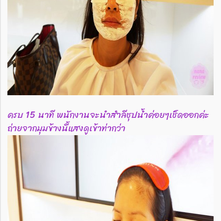
ครบ 15 นาที พนักงานจะนำสำลีชุปน้ำค่อยๆเช็ดออกค่ะ
ถ่ายจากมุมข้างนี้แสงดูเข้าท่ากว่า