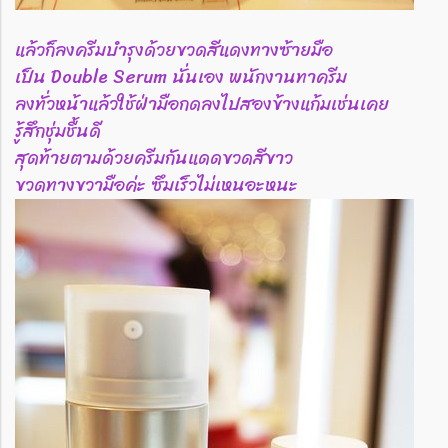
แล้วก็ลงครีมบำรุงด้วยขวดสีแดงทางซ้ายมือ
เป็น Double Serum นั่นเอง พนักงานทาครีม
ลงทั่วหน้าแล้วใช้ฝ่ามือกดลงไปสองข้างแก้มเช่นเคย
รู้สึกชุ่มชื้นดี
สุดท้ายตามด้วยครีมกันแดดขวดสีขาว
ขวดทางขวามือค่ะ ซึมเร็วไม่เหนอะหนะ