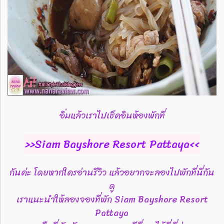
อิ่มแล้วเราไปเช็คอินห้องพักที่
>>Siam Bayshore Resort Pattaya<<
กันค่ะ โดยหากใครอ่านรีวิว แล้วอยากจะลองไปพักที่นี่กัน
ดู
เราแนะนำให้ลองจองที่พัก Siam Bayshore Resort
Pattaya