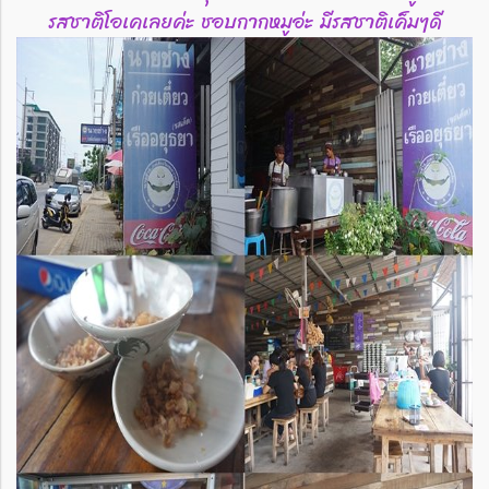
รสชาติโอเคเลยค่ะ ชอบกากหมูอ่ะ มีรสชาติเค็มๆดี