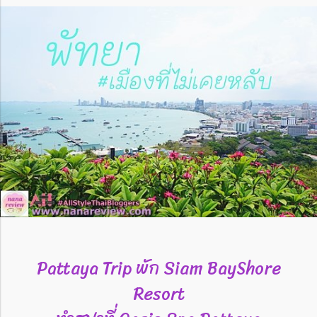
Pattaya Trip พัก Siam BayShore
Resort