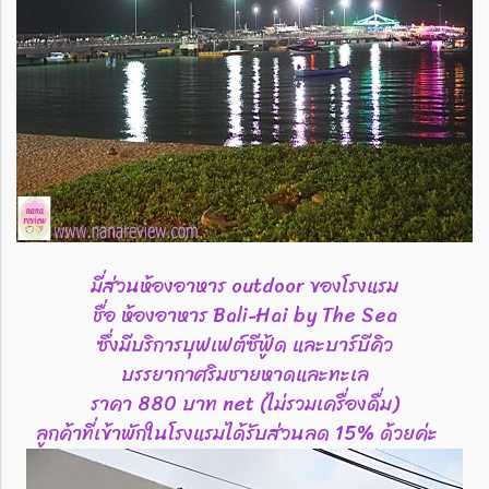
มี่ส่วนห้องอาหาร outdoor ของโรงแรม
ชื่อ ห้องอาหาร Bali-Hai by The Sea
ซึ่งมีบริการบุฟเฟต์ซีฟู้ด และบาร์บีคิว
บรรยากาศริมชายหาดและทะเล
ราคา 880 บาท net (ไม่รวมเครื่องดื่ม)
ลูกค้าที่เข้าพักในโรงแรมได้รับส่วนลด 15% ด้วยค่ะ