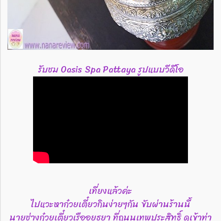
รับชม Oasis Spa Pattaya รูปแบบวีดีโอ
เที่ยงแล้วค่ะ
ไปแวะหาก๋วยเตี๋ยวกินง่ายๆกัน ขับผ่านร้านนี้
นายช่างก๋วยเตี๋ยวเรืออยุธยา ที่ถนนเทพประสิทธิ์ ดูเข้าท่า