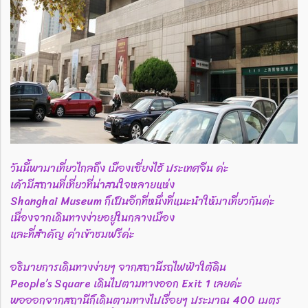
วันนี้พามาเที่ยวไกลถึง เมืองเซี่ยงไฮ้ ประเทศจีน ค่ะ
เค้ามีสถานที่เที่ยวที่น่าสนใจหลายแห่ง
Shanghai Museum ก็เป็นอีกที่หนึ่งที่แนะนำให้มาเที่ยวกันค่ะ
เนื่องจากเดินทางง่ายอยู่ในกลางเมือง
และที่สำคัญ ค่าเข้าชมฟรีค่ะ
อธิบายการเดินทางง่ายๆ จากสถานีรถไฟฟ้าใต้ดิน
People’s Square เดินไปตามทางออก Exit 1 เลยค่ะ
พอออกจากสถานีก็เดินตามทางไปเรื่อยๆ ประมาณ 400 เมตร