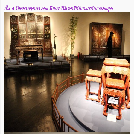
ชั้น 4 มีหลายๆอย่างค่ะ มีเฟอร์นิเจอร์ไม้แกะสลักแต่ละยุค