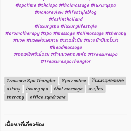
#spatime #thaispa #thaimassage #luxuryspa
#nanareview #lifestyleblog
#lostinthailand
#luxuryspa #luxurylifestyle
#aromatherapy #spa #massage #oilmassage #therapy
#นวด #นวดผ่อนคลาย #นวดน้ำมัน #นวดน้ํามันอโรม่า
#headmassage
#ออฟฟิศซินโดรม #ร้านนวดทองหล่อ #treasurespa
#TreasureSpaThonglor
Treasure Spa Thonglor
Spa review
ร้านนวดทองหล่อ
สปาหรู
luxury spa
thai massage
นวดไทย
therapy
office syndrome
เนื้อหาที่เกี่ยวข้อง