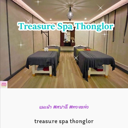
แนะนำ #สปาดี #ทองหล่อ
treasure spa thonglor