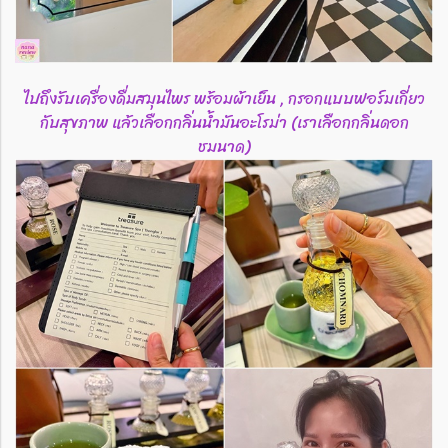
ไปถึงรับเครื่องดื่มสมุนไพร พร้อมผ้าเย็น , กรอกแบบฟอร์มเกี่ยว
กับสุขภาพ แล้วเลือกกลิ่นน้ำมันอะโรม่า (เราเลือกกลิ่นดอก
ชมนาด)