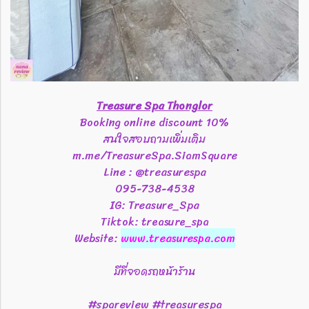
Treasure Spa Thonglor
Booking online discount 10%
สนใจสอบถามเพิ่มเติม
m.me/TreasureSpa.SiamSquare
Line : @treasurespa
095-738-4538
IG: Treasure_Spa
Tiktok: treasure_spa
Website:
www.treasurespa.com
มีที่จอดรถหน้าร้าน
#spareview #treasurespa