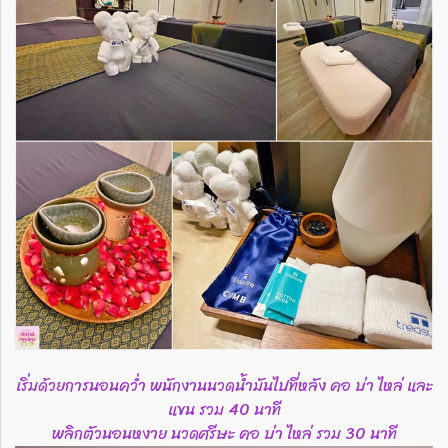
เริ่มด้วยการนอนคว่ำ พนักงานนวดน้ำมันไปที่หลัง คอ บ่า ไหล่ และ
แขน รวม 40 นาที
พลิกตัวนอนหงาย นวดศรีษะ คอ บ่า ไหล่ รวม 30 นาที