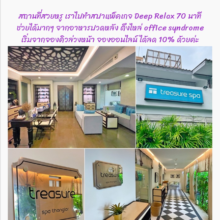
สถานที่สวยหรู เราไปทำสปาแพ็คเกจ Deep Relax 70 นาที
ช่วยได้มากๆ จากอาหารปวดหลัง ตึงไหล่ office syndrome
เริ่มจากจองคิวล่วงหน้า จองออนไลน์ ได้ลด 10% ด้วยค่ะ