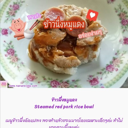
ข้าวนึ่งหมูแดง
Steamed red pork rice bowl
เมนูข้าวนึ่งดัดแปลง​ ลองทำแล้วชอบมากโดยเฉพาะ​เด็กๆค่ะ​ ทำไม่
ยากตามนี้เลยค่ะ