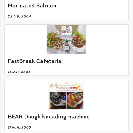
Marinated Salmon
22 ก.ย. 2564
FastBreak Cafeteria
14 ม.ค. 2564
BEAR Dough kneading machine
17 พ.ค. 2563