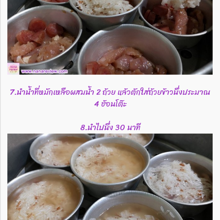
7.นำน้ำที่หมักเหลือผสมน้ำ​ 2 ถ้วย​ แล้วตักใส่ถ้วยข้าวนึ่งประมาณ​
4 ช้อนโต๊ะ​
8.นำไปนึ่ง​ 30​ นาที