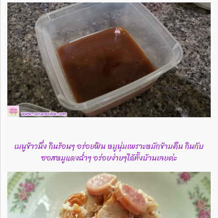
เมนูข้าวนึ่ง​ กินร้อนๆ​ อร่อยฟิน​ หมูนุ่มเพราะหมักข้ามคืน​ กินกับ
ซอสหมูแดงฉ่ำๆ​ อร่อยง่ายๆได้ทั้งบ้านเลยค่ะ