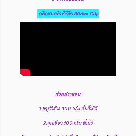
คลิกชมคลิปวีดีโอ/Video Clip
ส่วนประกอบ
1.หมูสันใน​ 300​ กรัม​ หั่นชิ้นไว้
2.กุนเชียง​ 100 กรัม​ หั่นไว้