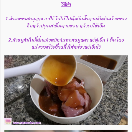
วิธีทำ
1.นำผงซอสหมูแดง​ เราใช้​ โลโบ้​ ไปต้มกับน้ำตามสัดส่วนข้างซอง​
ชิมแล้วปรุงรสเพิ่มตามชอบ​ แล้วรอให้เย็น
2.นำหมูสันในที่หั่นแล้วหมักกับซอสหมูแดง แช่ตู้เย็น 1 คืน โดย
แบ่งซอสไว้ครึ่งหนึ่งใส่กล่องแช่เย็นไว้