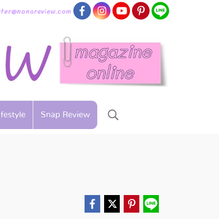
aster@nanareview.com
ifestyle
Snap Review