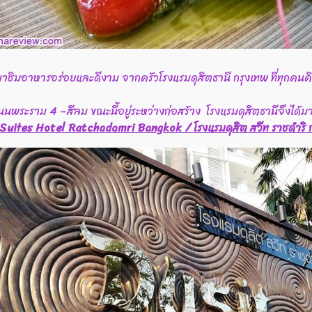
าชิมอาหารอร่อยและดีงาม จากครัวโรงแรมดุสิตธานี กรุงเทพ ที่ทุกคนคิ
นนพระราม 4 –สีลม ขณะนี้อยู่ระหว่างก่อสร้าง โรงแรมดุสิตธานีจึงได้มา
Suites Hotel Ratchadamri Bangkok / โรงแรมดุสิต สวีท ราชดำริ 