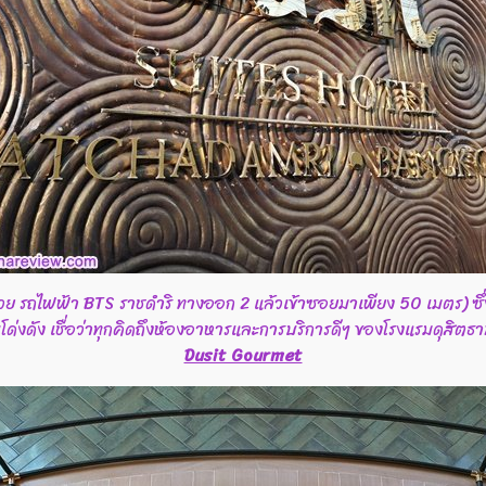
ย รถไฟฟ้า BTS ราชดำริ ทางออก 2 แล้วเข้าซอยมาเพียง 50 เมตร) ซึ่งส
ด่งดัง เชื่อว่าทุกคิดถึงห้องอาหารและการบริการดีๆ ของโรงแรมดุสิตธานี ใ
Dusit Gourmet