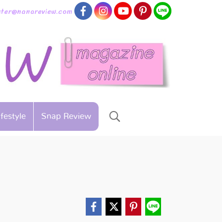
aster@nanareview.com
ifestyle
Snap Review