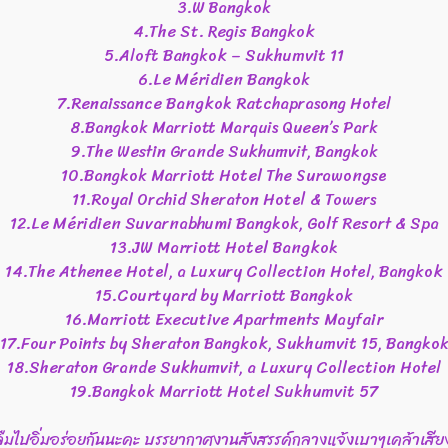
3.W Bangkok
4.The St. Regis Bangkok
5.Aloft Bangkok – Sukhumvit 11
6.Le Méridien Bangkok
7.Renaissance Bangkok Ratchaprasong Hotel
8.Bangkok Marriott Marquis Queen’s Park
9.The Westin Grande Sukhumvit, Bangkok
10.Bangkok Marriott Hotel The Surawongse
11.Royal Orchid Sheraton Hotel & Towers
12.Le Méridien Suvarnabhumi Bangkok, Golf Resort & Spa
13.JW Marriott Hotel Bangkok
14.The Athenee Hotel, a Luxury Collection Hotel, Bangkok
15.Courtyard by Marriott Bangkok
16.Marriott Executive Apartments Mayfair
17.Four Points by Sheraton Bangkok, Sukhumvit 15, Bangko
18.Sheraton Grande Sukhumvit, a Luxury Collection Hotel
19.Bangkok Marriott Hotel Sukhumvit​ 57
ลืมไปอิ่มอร่อยกันนะคะ​ บรรยากาศ​งานสังสรรค์​กลางแจ้งเบาๆเคล้าเสีย