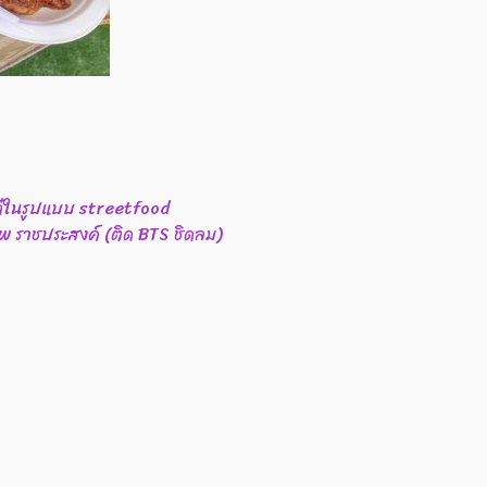
ก๋ในรูปแบบ​ streetfood​
ุงเทพ ราชประสงค์ (ติด BTS ชิดลม)