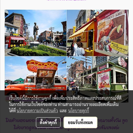
เว็บไซต์นี้มีการใช้งานคุกกี้ เพื่อเพิ่มประสิทธิภาพและประสบการณ์ที่ดี
ในการใช้งานเว็บไซต์ของท่าน ท่านสามารถอ่านรายละเอียดเพิ่มเติม
ได้ที่
นโยบายความเป็นส่วนตัว
และ
นโยบายคุกกี้
ปิดท้ายตอนออกด้วยร้านของที่ระลึก เพราะสนุกมากมายทั้งวัน ลูก
ตั้งค่าคุกกี้
ยอมรับทั้งหมด
ไม่อยากดูขบวนพาเหรดละ อยู่จน 5 โมงเย็นก็กลับเลยค่ะ