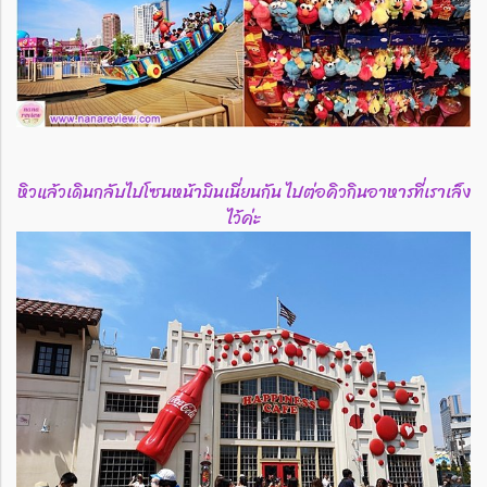
หิวแล้วเดินกลับไปโซนหน้ามินเนี่ยนกัน ไปต่อคิวกินอาหารที่เราเล็ง
ไว้ค่ะ