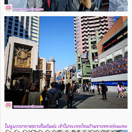
ไปดูบรรยากาศภายในกันค่ะ เข้าไปจะเจอโซนร้านขายของก่อนเลย