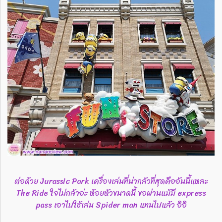
ต่อด้วย Jurassic Park เครื่องเล่นที่น่ากลัวที่สุดคืออันนี้แหละ
The Ride ใจไม่กล้าอ่ะ ห้อยหัวขนาดนี้ ขอผ่านแม้มี express
pass เอาไปใช้เล่น Spider man แทนไปแล้ว อิอิ