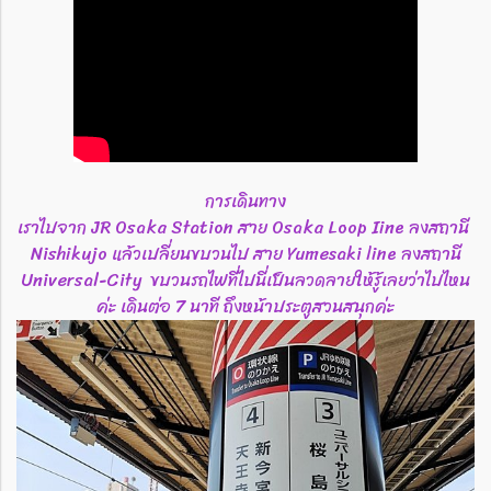
การเดินทาง
เราไปจาก JR Osaka Station สาย Osaka Loop Iine ลงสถานี
Nishikujo แล้วเปลี่ยนขบวนไป สาย Yumesaki line ลงสถานี
Universal-City ขบวนรถไฟที่ไปนี่เป็นลวดลายให้รู้เลยว่าไปไหน
ค่ะ เดินต่อ 7 นาที ถึงหน้าประตูสวนสนุกค่ะ