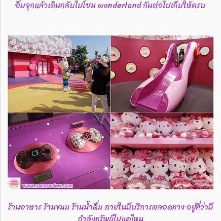
อิ่มจุกแล้วเดินกลับไปโซน wonderland กันต่อไปเก็บให้ครบ
ร้านอาหาร ร้านขนม ร้านน้ำดื่ม ภายในมีบริการตลอดทาง อยู่ที่ว่ามี
กำลังทรัพย์ไปแค่ไหน