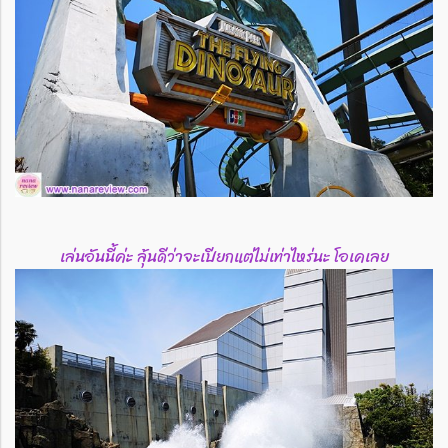
เล่นอันนี้ค่ะ ลุ้นดีว่าจะเปียกแต่ไม่เท่าไหร่นะ โอเคเลย