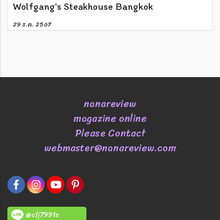
Wolfgang's Steakhouse Bangkok
29 ธ.ค. 2567
nanareview
magazine online
Please Contact
webmaster@nanareview.com
@clj7991s