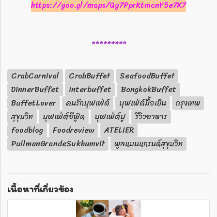
https://goo.gl/maps/Qg7PprKtmcnY5e7K7
*********
CrabCarnival
CrabBuffet
SeafoodBuffet
DinnerBuffet
interbuffet
BangkokBuffet
BuffetLover
คนรักบุฟเฟ่ต์
บุฟเฟ่ต์มื้อเย็น
กรุงเทพ
สุขุมวิท
บุฟเฟ่ต์ซีฟู้ด
บุฟเฟ่ต์ปู
รีวิวอาหาร
foodblog
Foodreview
ATELIER
PullmanGrandeSukhumvit
พูลแมนแกรนด์สุขุมวิท
เนื้อหาที่เกี่ยวข้อง