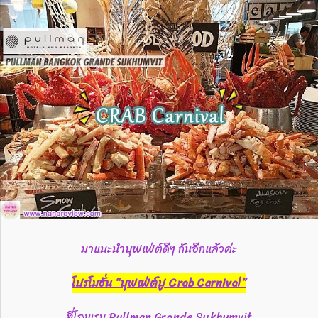
มาแนะนำบุฟเฟ่ต์ดีๆ กันอีกแล้วค่ะ
โปรโมชั่น “บุฟเฟ่ต์ปู Crab Carnival”
ที่โรงแรม Pullman Grande Sukhumvit