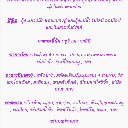
ค่ะ กินง่ายหายห่วง
ซีฟู้ด
: กุ้ง ปลาหมึก หอยแมลงภู่ และกุ้งแม่น้ำ ในไลน์ ออนไอซ์
และ ในสเตชั่นกริลล์
อาหารญี่ปุ่น
: ซูชิ และ ซาชิมิ
อาหารไทย
: ยำต่างๆ 4 รายการ , ปลาแซลมอนซอสมะขาม ,
ต้มยำกุ้ง , ซุปซี่โครงหมู , ฯลฯ
อาหารอินเตอร์
: สลัดบาร์ , สลัดพร้อมรับประทาน 4 รายการ, ชีส
และโคลคัทส์ , สเต็กหมู , พาสต้าสั่งได้ , เนื้อปลานึ่งซีอิ๊ว , ไก่ผัด
ซอส ,ฯลฯ
ของหวาน
: ช็อคโกแลตทุบ, เค้กต่าง, ผลไม้สด, ช็อคโกแลตฟองดู
, ขนมไทย, เต้าฮวยน้ำขิง , ไอศกรีมผัด, ไอศกรีม, เครป , ฯลฯ
พร้อมแล้วลุยค่ะ