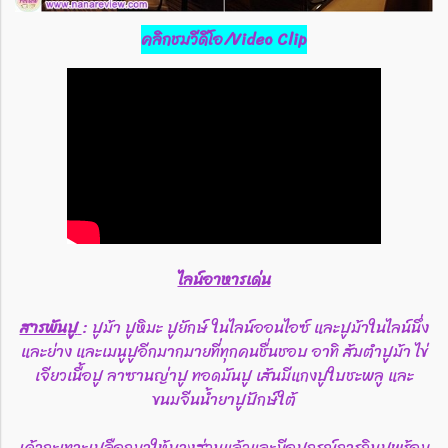
คลิกชมวีดีโอ/Video Clip
ไลน์อาหารเด่น
สารพันปู
: ปูม้า ปูหิมะ ปูยักษ์ ในไลน์ออนไอซ์ และปูม้าในไลน์นึ่ง
และย่าง และเมนูปูอีกมากมายที่ทุกคนชื่นชอบ อาทิ ส้มตำปูม้า ไข่
เจียวเนื้อปู ลาซานญ่าปู ทอดมันปู เส้นมีแกงปูใบชะพลู และ
ขนมจีนน้ำยาปูปักษ์ใต้
เค้ากะเทาะเปลือกมาให้บางส่วนแล้วและมีอุปกรณ์การกินปูพร้อม