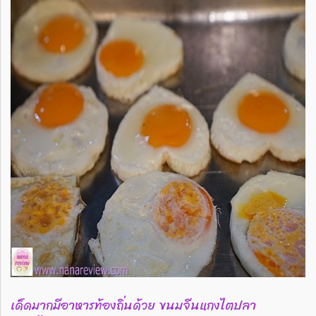
เด็ดมากมีอาหารท้องถิ่นด้วย ขนมจีนแกงไตปลา