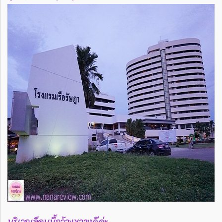
บริเวณล็อบบี้กว้างขวางดีค่ะ