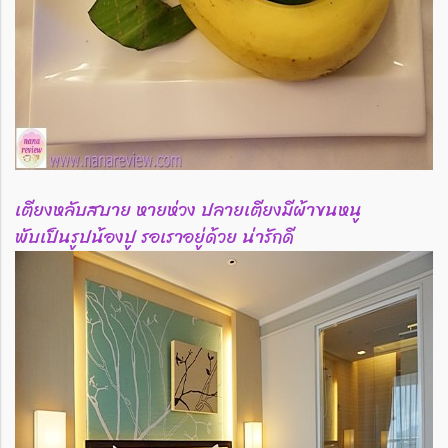
เตียงหลับสบาย หายห่วง ปลายเตียงมีผ้าขนหนู
พับเป็นรูปน้องปู รอเราอยู่ด้วย น่ารักดี