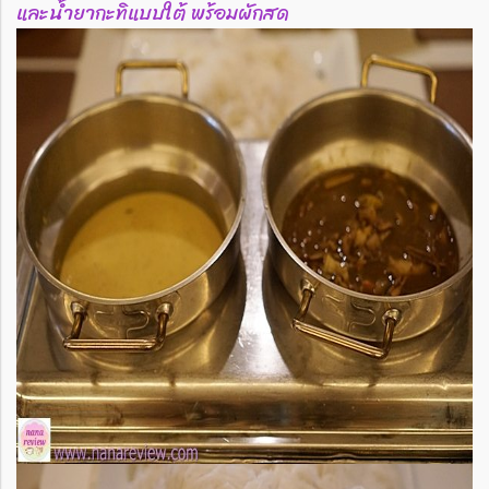
และน้ำยากะทิแบบใต้ พร้อมผักสด