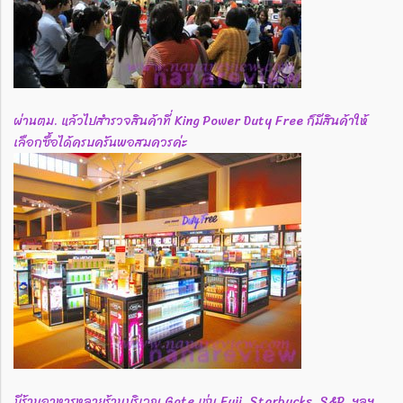
ผ่านตม. แล้วไปสำรวจสินค้าที่ King Power Duty Free ก็มีสินค้าให้
เลือกซื้อได้ครบครันพอสมควรค่ะ
มีร้านอาหารหลายร้านบริเวณ Gate เช่น Fuji, Starbucks, S&P, ฯลฯ