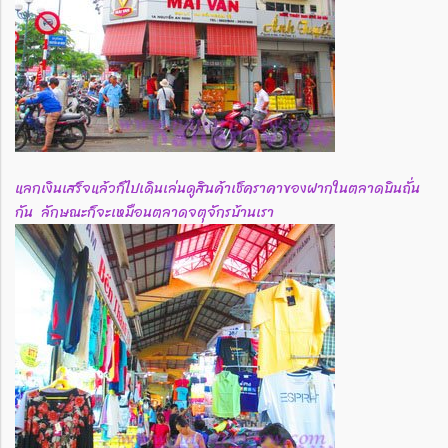
แลกเงินเสร็จแล้วก็ไปเดินเล่นดูสินค้าเช็คราคาของฝากในตลาดบินถั่น
กัน ลักษณะก็จะเหมือนตลาดจตุจักรบ้านเรา