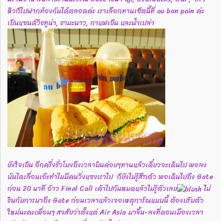
หิวก็ไปฝากท้องกันได้ตลอดค่ะ เราเลือกทานเซ็ตนี้ที่ au bon pain ค่ะ
เป็นแซนด์วิชทูน่า, ชามะนาว, กาแฟเย็น และน้ำเปล่า
ยังใจเย็น อีกครึ่งชั่วโมงถึงเวลาบินค่อยๆทานแล้วเดี๋ยวจะเดินไป พอลง
บันไดเลื่อนเอ๊ะทำไมมีคนวิ่งแซงเราไป ก็ยังไม่รู้สึกตัว พอเดินไปถึง Gate
ก่อน 20 นาที อ้าว Final Call เค้าไปกันหมดแล้วไม่รู้ตัวเลย
ไม่
ชินกับการมาถึง Gate ก่อนเวลาแล้วเจอเหตุการ์ณแบบนี้ ต้องปรับตัว
ใหม่นะคะเพื่อนๆ สงสัยว่าตั้งแต่ Air Asia มาขึ้น-ลงที่ดอนเมืองเวลา