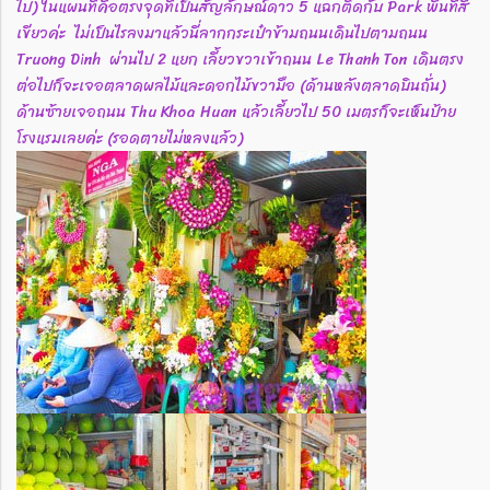
ไป) ในแผนที่คือตรงจุดที่เป็นสัญลักษณ์ดาว 5 แฉกติดกับ Park พื้นที่สี
เขียวค่ะ ไม่เป็นไรลงมาแล้วนี่ลากกระเป๋าข้ามถนนเดินไปตามถนน
Truong Dinh ผ่านไป 2 แยก เลี้ยวขวาเข้าถนน Le Thanh Ton เดินตรง
ต่อไปก็จะเจอตลาดผลไม้และดอกไม้ขวามือ (ด้านหลังตลาดบินถั่น)
ด้านซ้ายเจอถนน Thu Khoa Huan แล้วเลี้ยวไป 50 เมตรก็จะเห็นป้าย
โรงแรมเลยค่ะ (รอดตายไม่หลงแล้ว)