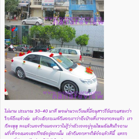
ไม่นาน ประมาณ 30-40 นาที พอผ่านวงเวียนที่มีอนุสาวรีย์แรกแสดงว่า
ใกล้ถึงแล้วค่ะ แล้วเด็กรถเมล์ก็บอกเราว่าถึงป้ายที่เราอยากลงแล้ว เรา
ก็ลงหุหุ ลงแล้วมองซ้ายมองขวาไม่รู้ว่าตัวเองอยู่จุดไหนตัดสินใจถาม
ฝรั่งที่จอดมอเตอร์ไซด์อยู่ตรงนั้น เค้าก็บอกทางให้อ๋อแล้วทีนี้ แทรก