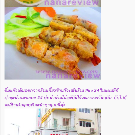
อิ่มแล้วเดินออกจากร้านเลี้ยวซ้ายก็จะเห็นร้าน Pho 24 ในแผนที่ก็
ตำแหน่งหมายเลข 24 ค่ะ น่าท่านไม่แพ้กันไว้จะมาลองวันกลับ ถัดไปก็
จะมีร้านรับแลกเงินหน้าตาแบบนี้ค่ะ