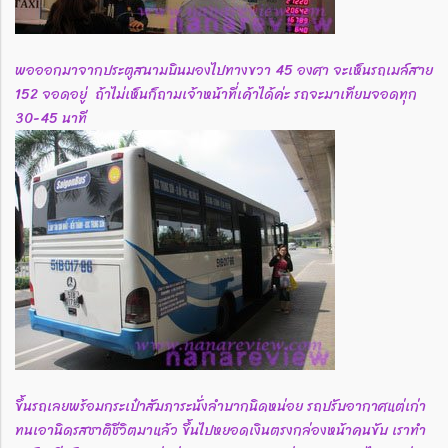
พอออกมาจากประตูสนามบินมองไปทางขวา 45 องศา จะเห็นรถเมล์สาย
152 จอดอยู่ ถ้าไม่เห็นก็ถามเจ้าหน้าที่เค้าได้ค่ะ รถจะมาเทียบจอดทุก
30-45 นาที
ขึ้นรถเลยพร้อมกระเป๋าสัมภาระนั่งลำบากนิดหน่อย รถปรับอากาศแต่เก่า
ทนเอานิดรสชาติชีวิตมาแล้ว ขึ้นไปหยอดเงินตรงกล่องหน้าคนขับ เราทำ