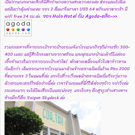
เป็นโรงแรมขนาดเล็กที่มีสิ่งอำนวยความสะดวกครบค่ะ ห้องแคบไปนิด
แต่คิดว่าคุ้มค่านะคะ จอง 2 คืนมาในราคา USD 64 พร้อมอาหารเช้า มี
จอง Halo Hotel กับ Agoda-คลิก->>
wifi free 24 ชม.ค่ะ
รวมระยะทางที่ลากกระเป๋าจากป้ายรถเมล์มาโรงแรมจริงๆก็น่าจะซัก 300-
400 เมตร แต่รู้สึกไกลเพราะอากาศร้อน และฟุตบาทบ้านเค้าก็ไม่ค่อย
เอื้ออำนวยในการลากกระเป๋าเท่าไหร่ พักหายเหนื่อยแล้วไปหาข้าวทาน
กันดีกว่า เดินออกมาจากโรงแรมมาด้านข้างตลาดบินถั่นร้าน Pho 2000
ที่หมายเลข 3 ในแผนที่ค่ะ มองไปที่วงเวียนหน้าตลาดบินถั่นก็จะวุ่นวาย
ด้วยรถมอเตอร์ไซด์อย่างนี้ค่ะ เวลาข้ามถนนที่นี่ก็ให้ค่อยๆก้าว อย่าวิ่งค่ะ
รถเยอะมาก จะได้ยินเสียงบีบแตรบ่อยๆ มองไกลๆ ตึกสูงรูปร่างสวยทาง
ซ้ายมือก็คือ Saigon Skydeck ค่ะ