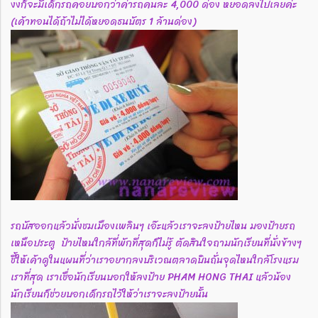
งงก็จะมีเด็กรถคอยบอกว่าค่ารถคนละ 4,000 ด่อง หยอดลงไปเลยค่ะ
(เค้าทอนได้ถ้าไม่ได้หยอดธนบัตร 1 ล้านด่อง)
รถบัสออกแล้วนั่งชมเมืองเพลินๆ เอ๊ะแล้วเราจะลงป้ายไหน มองป้ายรถ
เหนือประตู ป้ายไหนใกล้ที่พักที่สุดก็ไม่รู้ ตัดสินใจถามนักเรียนที่นั่งข้างๆ
ชี้ให้เค้าดูในแผนที่ว่าเราอยากลงบริเวณตลาดบินถั่นจุดไหนใกล้โรงแรม
เราที่สุด เราเชื่อนักเรียนบอกให้ลงป้าย PHAM HONG THAI แล้วน้อง
นักเรียนก็ช่วยบอกเด็กรถไว้ให้ว่าเราจะลงป้ายนั้น