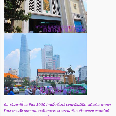
หันกลับมาที่ร้าน Pho 2000 ร้านนี้อดีตประธานาธิบดีบิล คลินตัน เคยมา
รับประทานมีรูปหราเลย ระดับราคาอาหารจานเดียวหรืออาหารทานเล่นก็