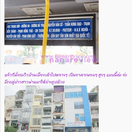
แล้วก็นั่งชมวิวบ้านเมืองเค้าไปพลางๆ เป็นอาคารผอมๆ สูงๆ แบบนี้ค่ะ อ่ะ
มีรถคู่บ่าวสาวผ่านมาให้ถ่ายรูปด้วย