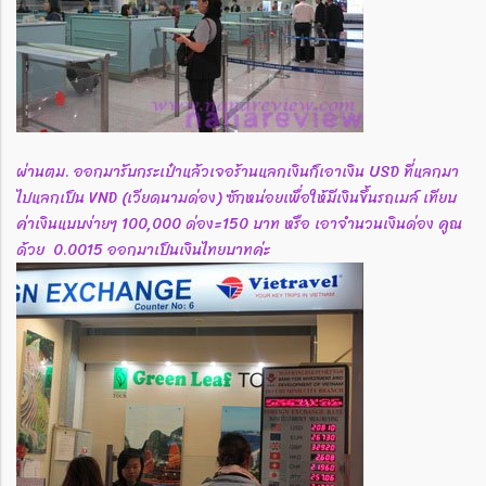
ผ่านตม. ออกมารับกระเป๋าแล้วเจอร้านแลกเงินก็เอาเงิน USD ที่แลกมา
ไปแลกเป็น VND (เวียดนามด่อง) ซักหน่อยเพื่อให้มีเงินขึ้นรถเมล์ เทียบ
ค่าเงินแบบง่ายๆ 100,000 ด่อง=150 บาท หรือ เอาจำนวนเงินด่อง คูณ
ด้วย 0.0015 ออกมาเป็นเงินไทยบาทค่ะ