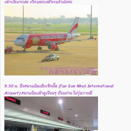
เค้าเป๊ะมากค่ะ เกือบตกเครื่องแล้วมั้ยล่ะ
9.30 น. ถึงสนามบินเติงเซิงยั้ต (Tan Son Nhat International
Airport) สนามบินเค้าดูเงียบๆ เรียบง่าย ไม่วุ่นวายดี